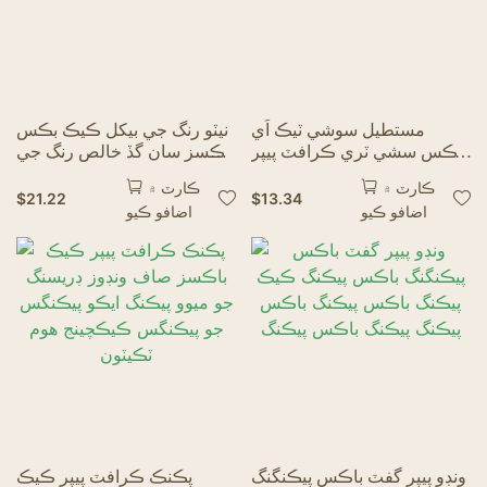
مستطيل سوشي ٽيڪ اَي
نيٽو رنگ جي بیکل ڪيڪ بڪس
باڪس سشي ٽري ڪرافٽ پيپر
باڪسز سان گڏ خالص رنگ جي
ميل اسٽوريج ڪنٽينر
بیکل باڪسس پيپرڪ باڪس
ڪارٽ ۾
ڪارٽ ۾
$
21.22
$
13.34
اضافو ڪيو
اضافو ڪيو
ونڊو پيپر گفٽ باڪس پيڪنگنگ
پڪنڪ ڪرافٽ پيپر ڪيڪ