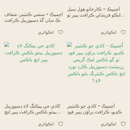
اُچمپڪ - ڪارخانو هول سيل
اُچمپڪ - سشي ڪنٽينر، شفاف
ايڪو فرينڊلي ڪرافٽ پيپر ٽو
ڍڪ سان گڏ ڊسپوزيبل ڪرافٽ
گو باڪس ڪسٽم ڪمپوسٽبل
پيپر ٽيڪ اَي باڪس کاڌي جو
ٽيڪ اوي لنچ باڪس بايو باڪس
ڪنٽينر بايو باڪس
انڪوائري
انڪوائري
اُچمپڪ - کاڌي جو ڪنٽينر
کاڌي جي پيڪنگ لاءِ ڊسپوزيبل
ڪڍيو، ڪرافٽ براؤن پيپر فوڊ
بينٽو باڪس ڪرافٽ پيپر لنچ
ٽو گو باڪس ليڪ گريس
باڪس
رزسٽنٽ ڊسپوزيبل ڪارڊ بورڊ
انڪوائري
انڪوائري
لنچ باڪس ڪيٽرنگ بايو باڪس