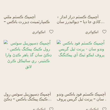
اُچمپڪ ڪسٽم دراز انداز ۾
اُچمپڪ ڪسٽم ملٽي
کاڌي جا دٻا - ڊيوائيڊرز سان
ڪمپارٽمينٽ ڊيزرٽ باڪس -
سلائيڊنگ ميچ باڪس پيڪنگنگ
بيڪري پيڪنگ لاءِ ايڪو انسرٽ
ڊيوائيڊر
انڪوائري
انڪوائري
اُچمپڪ ڪسٽم فوڊ باڪس ونڊو
اُچمپڪ ڊسپوزيبل سوئس رول
سان - پرنٽ ٿيل گريس پروف
ڪيڪ پيڪنگ باڪس - ڍڪڻ
ايڪو ٽيڪ اَي پيڪنگنگ
سان گڏ ٻاهر ڪڍڻ وارا ڪنٽينر،
ري سائيڪل ڪرڻ لائق
انڪوائري
انڪوائري