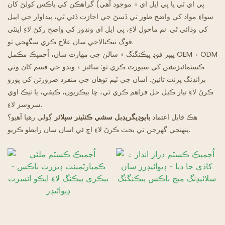
پي اي ٽي يا پي ايل اي ۾ موجود آهي) گراهڪن کي باڪس کولڻ کان
سواءِ مواد کي واضح طور تي ڏسڻ جي اجازت ڏئي ٿي، پيداوار جي اپيل
گھوسٽ ريسٽورنٽ
کي وڌائي ٿي. نم ماحول لاءِ، پي ايل اي ونڊوز کي واضح رکڻ لاءِ اينٽي
فوگ ٽيڪنالاجي سان علاج ڪري سگهجي ٿو.
پيپر فوڊ پيڪنگنگ ۾ سالن جي مهارت سان، اُچمپڪ مڪمل OEM ۽ ODM
ڪسٽمائيزيشن کي سپورٽ ڪري ٿو: سائيز ۽ ونڊو جي قسم کان وٺي
برانڊنگ پرنٽ تائين. اسان جي ٽيم توهان جي منفرد ضرورتن کي پورو
ڪرڻ لاءِ تيار ڪيل حل فراهم ڪري ٿي، ڇا بيڪريون، ڪيفي، يا ٽيڪ اوي
سروسز لاءِ.
هڪ قابل اعتماد
بايوڊيگريڊبل سشي ڪنٽينر سپلائر
ڳولي رهيا آهيو؟
پنهنجي گهرجن تي بحث ڪرڻ لاءِ اڄ ئي اسان سان رابطو ڪريو.