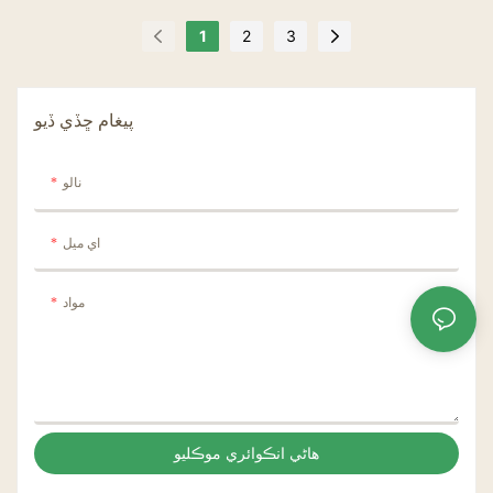
لاءِ 1
1
2
3
پيغام ڇڏي ڏيو
نالو
اي ميل
مواد
هاڻي انڪوائري موڪليو