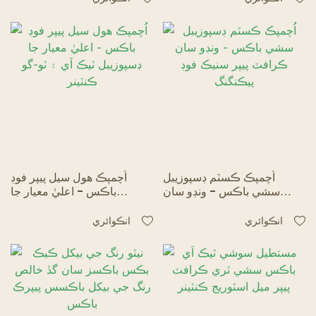
اُچمپڪ ڪسٽم ڊسپوزيبل
اُچمپڪ هول سيل پيپر فوڊ
سشي باڪس - ونڊو سان
باڪس - اعليٰ معيار جا
ڪرافٽ پيپر سنيڪ فوڊ
ڊسپوزيبل ٽيڪ اَي ۽ ٽو-گو
پيڪنگنگ
ڪنٽينر
انڪوائري
انڪوائري