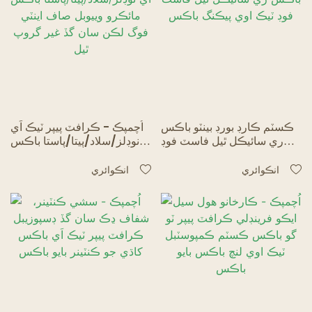
ڪسٽم ڪارڊ بورڊ بينٽو باڪس
اُچمپڪ - ڪرافٽ پيپر ٽيڪ اَي
ري سائيڪل ٿيل فاسٽ فوڊ
نوڊلز/سلاد/پيتا/پاستا باڪس
ٽيڪ اوي پيڪنگ باڪس
مائڪرو وييوبل صاف اينٽي
فوگ لڪن سان گڏ غير گروپ
انڪوائري
انڪوائري
ٿيل