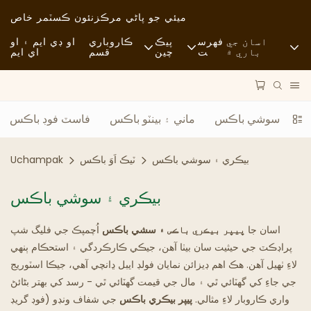
ميئي جو پاڻي مرڪز
نئون ڪسٽمر خاص
اسان جي
فهرس
پيڪ
ڪاروباري
او ڊي ايم ۽ او
باري ۾
ت
چين
قسم
اي ايم
خبرون
خام مال
فاسٽ فوڊ
استحڪام
آمد و رفت
آرامده
ڪري ۽ سوشي باڪس
ماني ۽ بينٽو باڪس
فاسٽ فوڊ باڪس
ڪيس
عمل
فائن ڊائننگ
بيڪري ۽ سوشي باڪس
ٽيڪ اَوَ باڪس
Uchampak
FAQS
ٽيڪنالاجي
ڪيفي ۽ ڪافي شاپ
بيڪري ۽ سوشي باڪس
بلاگ
بوفي
اسان جا
پيپر بيڪري باڪس ۽
سشي باڪس
اُچمپڪ جي فليگ شپ
کاڌي جا ٽرڪ
پراڊڪٽ جي حيثيت سان بيٺا آهن، جيڪي ڪارڪردگي ۽ استحڪام ٻنهي
لاءِ ٺهيل آهن. هڪ اهم ڊيزائن نمايان فولڊ ايبل ڍانچي آهي، جيڪا اسٽوريج
بيڪري
جي جاءِ کي گھٽائي ٿي ۽ مال جي قيمت گھٽائي ٿي - رسد کي بهتر بڻائڻ
واري ڪاروبار لاءِ مثالي.
پيپر بيڪري باڪس
جي شفاف ونڊو (فوڊ گريڊ
چِڪَ وارو چمچو