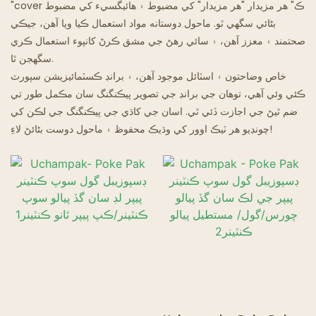
"cover ڪ" هر مزيدار "هر مزيدار" کي مضبوط ۽ هائيگسيء کي مضبوط
بڻائي سگهي ٿو. ماحول دوستانه مواد استعمال ڪيا ويا آهن، جيڪي
گھوسٽ ريسٽورنٽ
صحتمند ۽ معزز آهن، ۽ سائي رهڻ جي مشق ڪرڻ کانپوء استعمال ڪري
سگهجن ٿا.
خاص وضاحتون ۽ اسٽائل موجود آهن، ۽ برانڊ ڪسٽمائيزيشن سپورٽ
ڪئي وئي آهي، توهان جي برانڊ جي تصوير پيڪنگنگ سان مڪمل طور تي
ضم ٿيڻ جي اجازت ڏئي ٿي. اسان جي کاڌي جي پيڪنگنگ جي لڪن کي
چونڊيو هر ٽيڪ اوور کي وڌيڪ محفوظ ۽ ماحول دوست بڻائڻ لاءِ!