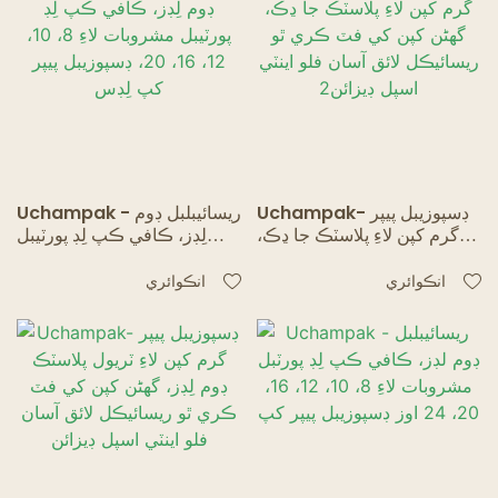
Uchampak- ڊسپوزيبل پيپر
Uchampak - ريسائيبلبل ڊوم
گرم کپن لاءِ پلاسٽڪ جا ڍڪ،
لِڊز، ڪافي ڪپ لِڊ پورٽيبل
گھڻن کپن کي فٽ ڪري ٿو
مشروبات لاءِ 8، 10، 12، 16،
ريسائيڪل لائق آسان فلو اينٽي
20، ڊسپوزيبل پيپر کپ لِڊس
انڪوائري
انڪوائري
اسپل ڊيزائن2