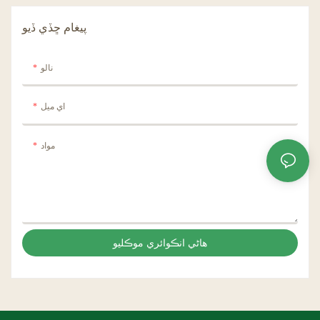
پيغام ڇڏي ڏيو
نالو
اي ميل
مواد
هاڻي انڪوائري موڪليو