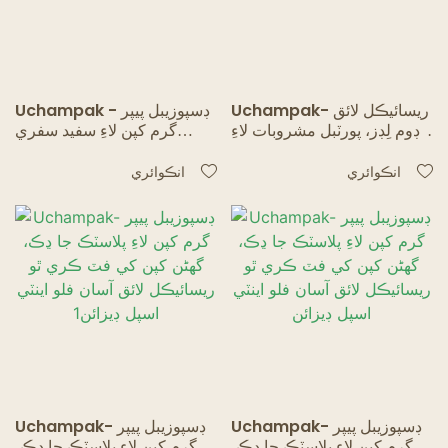
Uchampak- ريسائيڪل لائق
Uchampak - ڊسپوزيبل پيپر
ڊوم لِڊز، پورٽبل مشروبات لاءِ
گرم کپن لاءِ سفيد سفري
ڪافي ڪپ لِڊ 8، 10، 12، 16،
پلاسٽڪ ڊوم لِڊز، گھڻن کپن کي
20 ڊسپوزيبل پيپر کپ
فٽ ڪري ٿو
انڪوائري
انڪوائري
Uchampak- ڊسپوزيبل پيپر
Uchampak- ڊسپوزيبل پيپر
گرم کپن لاءِ پلاسٽڪ جا ڍڪ،
گرم کپن لاءِ پلاسٽڪ جا ڍڪ،