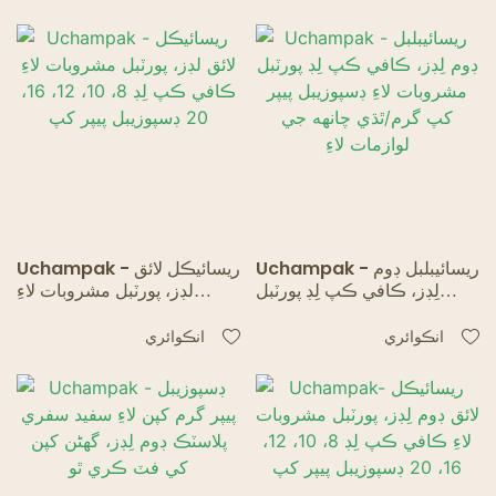
ڊيزائن
Uchampak - ريسائيبلبل ڊوم
Uchampak - ريسائيڪل لائق
لِڊز، ڪافي ڪپ لِڊ پورٽبل
لڊز، پورٽبل مشروبات لاءِ
مشروبات لاءِ ڊسپوزيبل پيپر
ڪافي ڪپ لِڊ 8، 10، 12، 16،
کپ گرم/ٿڌي چانهه جي
20 ڊسپوزيبل پيپر کپ
انڪوائري
انڪوائري
لوازمات لاءِ