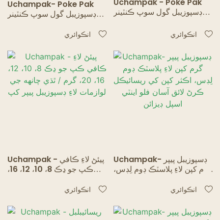
Uchampak - Poke Pak
Uchampak- Poke Pak
ڊسپوزيبل گول سوپ ڪنٽينر
ڊسپوزيبل گول سوپ ڪنٽينر
پيپر جي لڪ سان گڏ پيالو
پيپر لڊ سان گڏ پيالو سوپ
چورس/گول/ مستطيل پيالو
ڪنٽينر/ڪپ پيپر ٿانو ڪنٽينر1
انڪوائري
انڪوائري
ڪنٽينر2
Uchampak- ڊسپوزيبل پيپر
Uchampak - پيئڻ لاءِ ڪافي
گرم کپن لاءِ پلاسٽڪ ڊوم لِڊس،
ڪپ جو ڍڪ 8، 10، 12، 16،
اڪثر کپن کي ريسائيڪل ڪرڻ
20، گرم / ٿڌي چانهه جي
لائق آسان فلو اينٽي اسپل
لوازمات لاءِ ڊسپوزيبل پيپر کپ
انڪوائري
انڪوائري
ڊيزائن