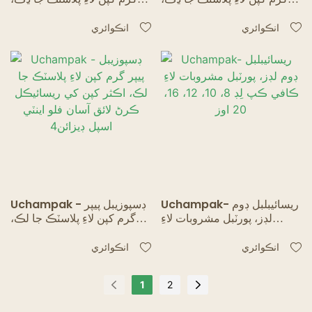
گھڻن کپن کي فٽ ڪري ٿو
گھڻن کپن کي فٽ ڪري ٿو
ريسائيڪل لائق آسان فلو اينٽي
ريسائيڪل لائق آسان فلو اينٽي
انڪوائري
انڪوائري
اسپل ڊيزائن
اسپل ڊيزائن1
Uchampak- ريسائيبلبل ڊوم
Uchampak - ڊسپوزيبل پيپر
لڊز، پورٽبل مشروبات لاءِ
گرم کپن لاءِ پلاسٽڪ جا لڪ،
ڪافي ڪپ لِڊ 8، 10، 12، 16،
اڪثر کپن کي ريسائيڪل ڪرڻ
20 اوز
لائق آسان فلو اينٽي اسپل
انڪوائري
انڪوائري
ڊيزائن4
1
2