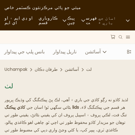
ميئي جو پاڻي مرڪز
نئون ڪسٽمر خاص
اسان جي
فهرس
پيڪ
ڪاروباري
او ڊي ايم ۽ او
باري ۾
ت
چين
قسم
اي ايم
خبرون
خام مال
فاسٽ فوڊ
استحڪام
آمد و رفت
آرامده
آسائشن
ناريل پيداوار
بانس پلپ جي پيداوار
ڪيس
عمل
فائن ڊائننگ
لٺ
آسائشن
طرفان دڪان
Uchampak
FAQS
ٽيڪنالاجي
ڪيفي ۽ ڪافي شاپ
لٺ
بلاگ
بوفي
لذيذ کاڌو نه رڳو کاڌي جي باري ۾ آهي، لڪ پڻ پيڪنگنگ کي وڌيڪ ڀرپور
کاڌي جا ٽرڪ
هر قسم جي پيڪنگنگ لاء،
کاڌي پيڪنگ lids
بڻائي سگهي ٿو! اسان جي
تنگ فٽ، لڪي پروف ۽ اسپيل پروف ان کي يقيني بڻائڻ، يقيني طور تي
بيڪري
توهان جو مزيدار کاڌو محفوظ طور تي اچي ٿو. چاهي اهو ڪاغذي پيالو،
ڪاغذي ٽري، پيپر کپ، يا کڻي وڃڻ واري دٻي کي مضبوط طور تي
چِڪَ وارو چمچو