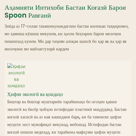
Аҳамияти Интихоби Бастаи Коғазӣ Барои
Ресторанҳои Арвоҳӣ
Spoon Равғанӣ
Зиёда аз 17-солаи таъминкунандагони бастаи кнопкаи таҳқиромез,
мо ҳамеша кӯшиш мекунем, ки ҳалли беҳтарин барои мизоҷон
пешниҳод кунем. Мо дар таҳияи алоқаи шахсӣ бо ҳар як ва ҳар як
мизоҷони мо маблағгузорӣ кардем
Ҳифзи экологӣ ва қоидаҳо
Бештар ва бештар муштариён тарабхонаҳо бо огоҳии қавии
экологӣ ва бисёр ҷойҳои истифодаи пластикӣ маҳдуданд. Бастаи
коғазӣ хасисӣ ва аз нав кашидани барқ, ки ба тамоюли ҳифзи
муҳити зист мувофиқат мекунад, мебошад. Истифодаи бастаи
коғазӣ нишон медиҳад, ки тарабхона мафҳуми ҳифзи муҳити