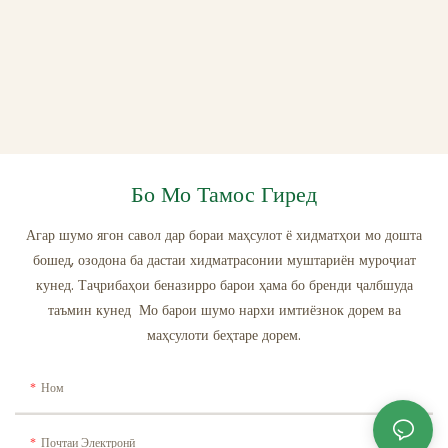
Бо Мо Тамос Гиред
Агар шумо ягон савол дар бораи маҳсулот ё хидматҳои мо дошта
бошед, озодона ба дастаи хидматрасонии муштариён муроҷиат
кунед. Таҷрибаҳои беназирро барои ҳама бо бренди ҷалбшуда
таъмин кунед Мо барои шумо нархи имтиёзнок дорем ва
маҳсулоти беҳтаре дорем.
Ном
Почтаи Электронӣ