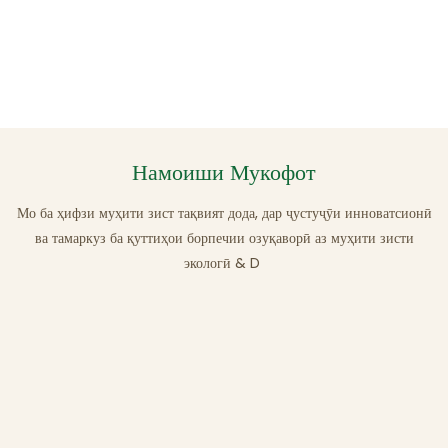
Намоиши Мукофот
Мо ба ҳифзи муҳити зист тақвият дода, дар ҷустуҷӯи инноватсионӣ
ва тамаркуз ба қуттиҳои борпечии озуқаворӣ аз муҳити зисти
экологӣ & D