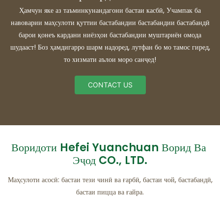
Ҳамчун яке аз таъминкунандагони бастаи касбӣ, Учампак ба
навоварии маҳсулоти қуттии бастабандии бастабандии бастабандӣ
барои қонеъ кардани ниёзҳои бастабандии муштариён омода
шудааст! Боз ҳамдигарро шарм надоред, лутфан бо мо тамос гиред,
то хизмати аълои моро санҷед!
CONTACT US
Воридоти Hefei Yuanchuan Ворид Ва
Эҷод CO., LTD.
Маҳсулоти асосӣ: бастаи тези чинӣ ва ғарбӣ, бастаи чой, бастабандӣ,
бастаи пицца ва ғайра.