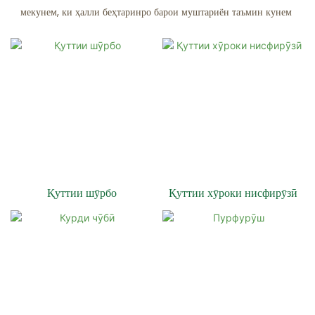
мекунем, ки ҳалли беҳтаринро барои муштариён таъмин кунем
Қуттии шӯрбо
Қуттии хӯроки нисфирӯзӣ