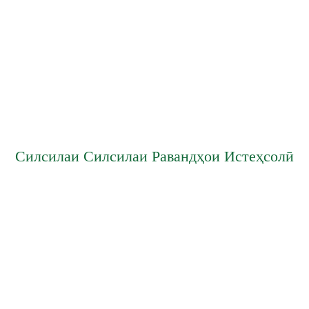
Силсилаи Силсилаи Равандҳои Истеҳсолӣ