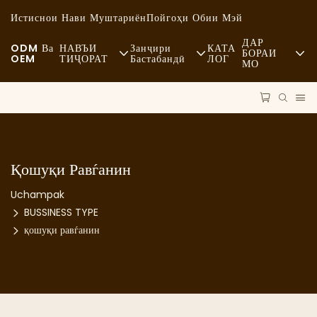
Истиснои Нави Муштариён
Пойгоҳи Обии Мэй
ДАР
ODM Ва
НАВЪИ
Занҷири
КАТА
БОРАИ
OEM
ТИҶОРАТ
Бастабандӣ
ЛОГ
МО
Хабарҳо
Хӯроки Тез Таёр Мешуда
Маводи Хом
Устуворӣ
Тасодуфӣ
Нақлиёт
Ҳолатҳо
Хӯроки Боҳашамат
Раванд
Қошуқи Равѓанин
FAQS
Қаҳвахонаҳо Ва Қаҳвахонаҳо
Технология
Uchampak
Блог
BUSSINESS TYPE
Буфет
қошуқи равѓанин
Мошинҳои Боркаши Хӯрокворӣ
Нонвойхона
Қошуқи Равғанӣ