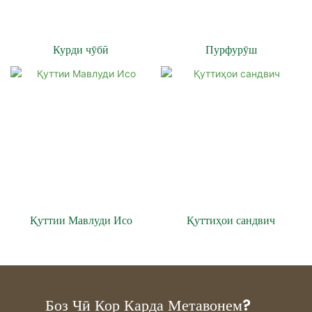
Курди чӯбӣ
Пурфурӯш
Қуттии Мавлуди Исо
Қуттиҳои сандвич
Боз Чӣ Кор Карда Метавонем?