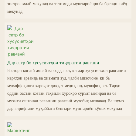
зистро амалӣ мекунад ва эътимоди муштариёнро ба бренди зиёд
мекунад
Дар сатр бо хусусиятҳои тиҷоратии равғанӣ
Бастори коғазӣ амалӣ ва содда аст, ки дар хусусиятҳои равғании
нархҳои арзанда ва хизмати зуд, ҷалби мизоҷоне, ки ба
муваффақияти хароҷот диққат медиҳанд, мувофиқ аст. Тарҳи
оддии бастаи коғазӣ таҳвили хӯрокро суръат мегирад ва ба
муҳити ошхонаи равғании равғанӣ мутобиқ мешавад. Ба шумо
дар гирифтани муҳаббати бештари муштариён кӯмак мекунад