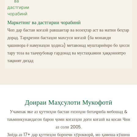
Маркетинг ва дастгирии чорабинӣ
Чоп дар бастаи коғазӣ равшантар ва возеҳтар аст ва матни беҳтар
дорад. Тарҳрезии бастаҳои махсуси коғазӣ (ба монанди
ҷашнвора ё намунаҳои ҳодиса) метавонад муштариёнро бо ҳисси
тару тоза ва тааҷҷубовар гардонад ва мустаҳкамии ҳаққониятро
тақвият диҳад
Доираи Маҳсулоти Мукофотӣ
Учампак яке аз қуттиҳои бастаи ғизоҳои ботаҷриба мебошад &
таъминкунандагон барои ҷоми коғазҳои доғи коғазӣ ва косаи Чин
аз соли 2005.
Зиёда аз 17+ дар қуттиҳои борпечи хӯрокворӣ, мо ҳамеша кӯшиш