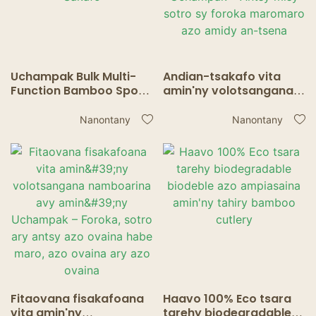
Uchampak Bulk Multi-
Andian-tsakafo vita
Function Bamboo Spork
amin'ny volotsangana
– Sotro azo ovaina ho
namboarina avy
Foroka ho an'ny Sakafo
amin'ny Uchampak –
Nanontany
Nanontany
Antsy misy sotro sy
foroka maromaro azo
amidy an-tsena
Fitaovana fisakafoana
Haavo 100% Eco tsara
vita amin'ny
tarehy biodegradable