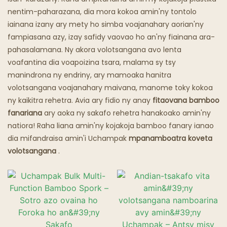
nentim-paharazana, dia mora kokoa amin'ny tontolo
Trano Fisakafoanana Matoatoa
iainana izany ary mety ho simba voajanahary aorian'ny
fampiasana azy, izay safidy vaovao ho an'ny fiainana ara-
pahasalamana. Ny akora volotsangana avo lenta
voafantina dia voapoizina tsara, malama sy tsy
manindrona ny endriny, ary mamoaka hanitra
volotsangana voajanahary maivana, manome toky kokoa
ny kaikitra rehetra. Avia ary fidio ny anay
fitaovana bamboo
fanariana
ary aoka ny sakafo rehetra hanakoako amin'ny
natiora! Raha liana amin'ny kojakoja bamboo fanary ianao
dia mifandraisa amin'i Uchampak
mpanamboatra koveta
volotsangana
.