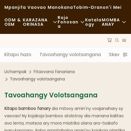
Mpanjifa Vaovao Manokana
Tobim-Dranon'i Mei
Rojo
ODM &
KARAZANA
Katala
MOMBA
Fonosan
OEM
ORINASA
Ogy
ANAY
A
Akora
Fast Food
NEWS
Fitaovam-Pitaterana
Lalaom-Pirahalahiana
Maharitra
Kitapo hazo
Tavoahangy volotsangana
Skewers &
DINGANA
Sakafo Matsiro
Cases
Uchampak
Fitaovana fanariana
TECHNOLOGY
Kafe Sy Fivarotana Kafe
FAQS
Tavoahangy volotsangana
Buffet
Bilaogy
Tavoahangy Volotsangana
Kamiao Sakafo
Kitapo bamboo fanary
dia mitovy amin'ny voajanahary sy
vaovao! Ny kojakoja bamboo atolotray dia manana kalitao
Fanaova-Mofo
avo lenta, mateza ary mora miatrika olana ara-tsakafo
Sotro Matavy
isan-karazany. Raha ampitahaina amin'ny kojakoja plastika