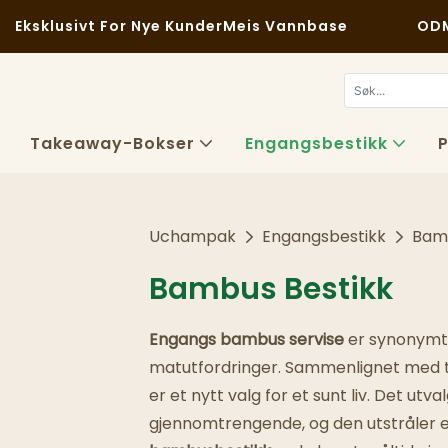
Eksklusivt For Nye Kunder
Meis Vannbase
OD
Takeaway-Bokser
Engangsbestikk
P
Uchampak
Engangsbestikk
Bam
Bambus Bestikk
Engangs bambus servise
er synonymt m
matutfordringer. Sammenlignet med tra
er et nytt valg for et sunt liv. Det ut
gjennomtrengende, og den utstråler e