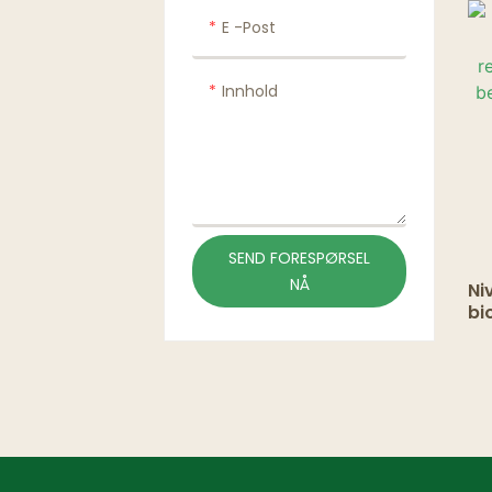
E -post
Innhold
SEND FORESPØRSEL
NÅ
Ni
bi
re
en
Ba
kn