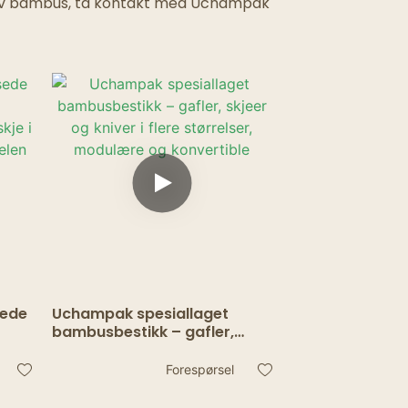
kk av bambus, ta kontakt med Uchampak
sede
Uchampak spesiallaget
bambusbestikk – gafler,
g
skjeer og kniver i flere
størrelser, modulære og
Forespørsel
konvertible