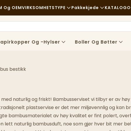
M Og OEM
VIRKSOMHETSTYPE
Pakkekjede
KATALOG
O
Hurtigmat
Råvarer
Nyhet
Tilfeldig
Transport
Bærek
apirkopper Og -hylser
Boller Og Bøtter
Fine Restauranter
Behandle
Tilfell
Kafeer Og Kaffebarer
Teknologi
FAQS
bus bestikk
Buffé
Blogg
Matvogner
ed naturlig og friskt! Bambusserviset vi tilbyr er av høy kv
Bakeri
disjonelt plastservise er det mer miljøvennlig og kan br
valgte bambusmaterialet av høy kvalitet er fint polert, over
Fettete Skje
n lett naturlig bambusduft, noe som gjør hver bit mer b