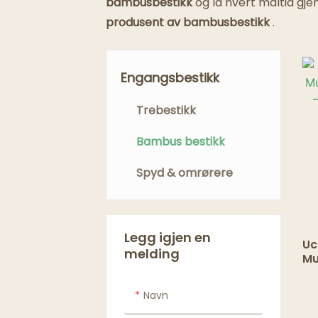
bambusbestikk
og la hvert måltid gj
produsent av bambusbestikk
.
Engangsbestikk
Trebestikk
Bambus bestikk
Spyd & omrørere
Legg igjen en
Uc
melding
Mu
Sp
Ga
Navn
Se