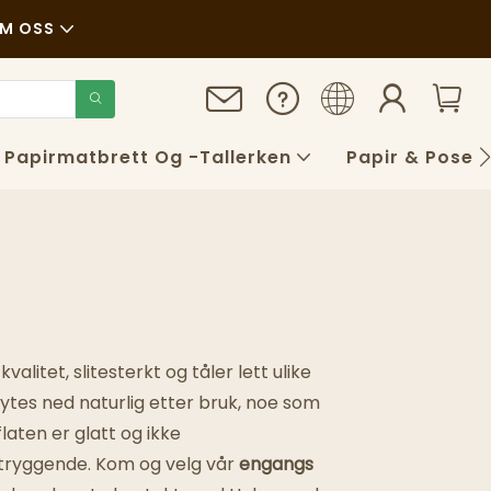
M OSS
er
raft
Papirmatbrett Og -tallerken
Papir & Poser
er
alitet, slitesterkt og tåler lett ulike
ytes ned naturlig etter bruk, noe som
flaten er glatt og ikke
etryggende. Kom og velg vår
engangs