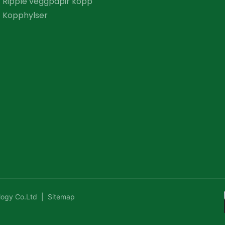
Ripple veggpapir kopp
Kopphylser
logy Co.Ltd |
Sitemap