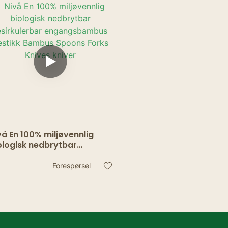
vå En 100% miljøvennlig
ologisk nedbrytbar
sirkulerbar
gangsbambus bestikk
Forespørsel
mbus Spoons Forks Knives
iver