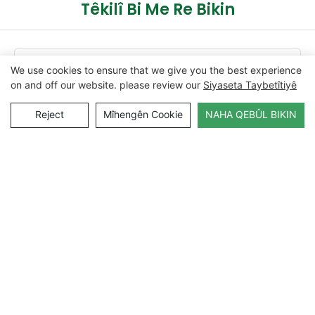
Têkilî Bi Me Re Bikin
Nav
We use cookies to ensure that we give you the best experience
on and off our website. please review our
Siyaseta Taybetîtiyê
E-Name
Reject
Mîhengên Cookie
NAHA QEBÛL BIKIN
Dilşad
NAHA LÊPIRSÎNÊ BIŞÎNIN