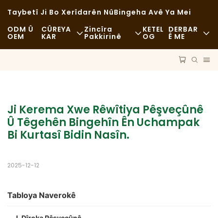
Taybetî Ji Bo Xerîdarên Nû
Bingeha Avê Ya Mei
ODM Û
CÛREYA
Zincîra
KETEL
DERBAR
OEM
KAR
Pakkirinê
OG
Ê ME
Xwarina Zû
Madeyên Xav
Nûçe
Tesadûfî
Neqlîye
Berdewamî
Xwaringehên Xweşik
Doz
Doz
Ji Kerema Xwe Rêwîtiya Pêşveçûnê 
Û Têgehên Bingehîn Ên Uchampak 
Kafe Û Qehwexane
Teknolocî
FAQS
Bi Kurtasî Bidin Nasîn.
Bufe
Blog
2025-12-12
Kamyonên Xwarinê
Birajtegeh
Tabloya Naverokê
Kevçîya Rûn
I. Dîroka Pêşveçûnê