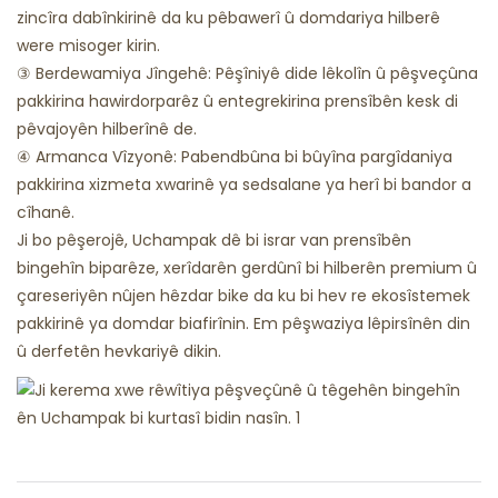
zincîra dabînkirinê da ku pêbawerî û domdariya hilberê
were misoger kirin.
③ Berdewamiya Jîngehê: Pêşîniyê dide lêkolîn û pêşveçûna
pakkirina hawirdorparêz û entegrekirina prensîbên kesk di
pêvajoyên hilberînê de.
④ Armanca Vîzyonê: Pabendbûna bi bûyîna pargîdaniya
pakkirina xizmeta xwarinê ya sedsalane ya herî bi bandor a
cîhanê.
Ji bo pêşerojê, Uchampak dê bi israr van prensîbên
bingehîn biparêze, xerîdarên gerdûnî bi hilberên premium û
çareseriyên nûjen hêzdar bike da ku bi hev re ekosîstemek
pakkirinê ya domdar biafirînin. Em pêşwaziya lêpirsînên din
û derfetên hevkariyê dikin.