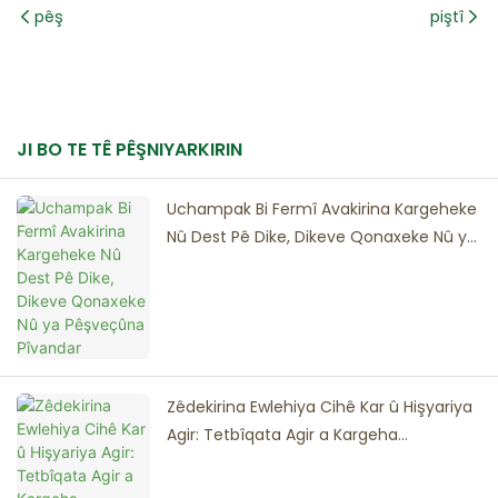
pêş
piştî
JI BO TE TÊ PÊŞNIYARKIRIN
Uchampak Bi Fermî Avakirina Kargeheke
Nû Dest Pê Dike, Dikeve Qonaxeke Nû ya
Pêşveçûna Pîvandar
Zêdekirina Ewlehiya Cihê Kar û Hişyariya
Agir: Tetbîqata Agir a Kargeha
Uchampak