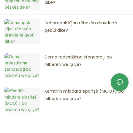
dike?
Uchampak kîjan rêbazên dravdanê
qebûl dike?
Dema radestkirina standard ji bo
hilberên we çi ye?
Kêmtirîn mîqdara siparîşê (MOQ) ji bo
hilberên we çi ye?