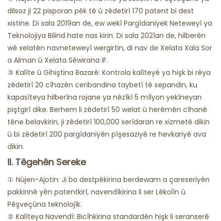
dilsoz ji 22 pisporan pêk tê û zêdetirî 170 patent bi dest
xistine. Di sala 2019an de, ew wekî Pargîdaniyek Neteweyî ya
Teknolojiya Bilind hate nas kirin. Di sala 2021an de, hilberên
wê xelatên navneteweyî wergirtin, di nav de Xelata Xala Sor
a Alman û Xelata Sêwirana iF.
③ Kalîte û Gihiştina Bazarê: Kontrola kalîteyê ya hişk bi rêya
zêdetirî 20 cîhazên ceribandina taybetî tê sepandin, ku
kapasîteya hilberîna rojane ya nêzîkî 5 mîlyon yekîneyan
piştgirî dike. Berhem li zêdetirî 50 welat û herêmên cîhanê
têne belavkirin, ji zêdetirî 100,000 xerîdaran re xizmetê dikin
û bi zêdetirî 200 pargîdaniyên pîşesaziyê re hevkariyê ava
dikin.
II. Têgehên Sereke
① Nûjen-Ajotin: Ji bo destpêkirina berdewam a çareseriyên
pakkirinê yên patentkirî, navendîkirina li ser Lêkolîn û
Pêşveçûna teknolojîk.
② Kalîteya Navendî: Bicîhkirina standardên hişk li seranserê