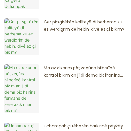
Ger pirsgirêkên kalîteyê di berhema ku
ez werdigrim de hebin, divê ez çi bikim?
Ma ez dikarim pêşveçûna hilberînê
kontrol bikim an jî di dema bicihanîna
fermanê de sererastkirinan bikim?
Uchampak çi rêbazên barkirinê pêşkêş