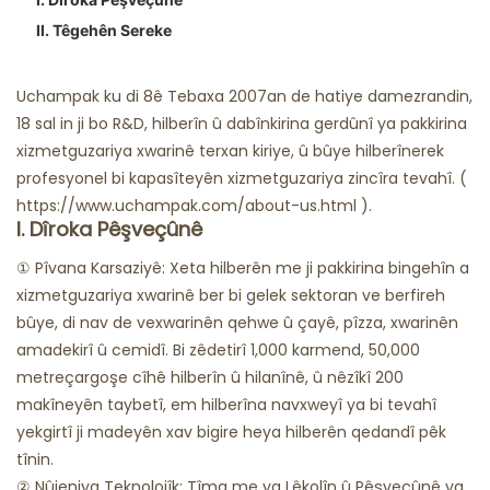
II. Têgehên Sereke
Restoranên Ghost
Uchampak ku di 8ê Tebaxa 2007an de hatiye damezrandin,
18 sal in ji bo R&D, hilberîn û dabînkirina gerdûnî ya pakkirina
xizmetguzariya xwarinê terxan kiriye, û bûye hilberînerek
profesyonel bi kapasîteyên xizmetguzariya zincîra tevahî. (
https://www.uchampak.com/about-us.html ).
I. Dîroka Pêşveçûnê
① Pîvana Karsaziyê: Xeta hilberên me ji pakkirina bingehîn a
xizmetguzariya xwarinê ber bi gelek sektoran ve berfireh
bûye, di nav de vexwarinên qehwe û çayê, pîzza, xwarinên
amadekirî û cemidî. Bi zêdetirî 1,000 karmend, 50,000
metreçargoşe cîhê hilberîn û hilanînê, û nêzîkî 200
makîneyên taybetî, em hilberîna navxweyî ya bi tevahî
yekgirtî ji madeyên xav bigire heya hilberên qedandî pêk
tînin.
② Nûjeniya Teknolojîk: Tîma me ya Lêkolîn û Pêşveçûnê ya