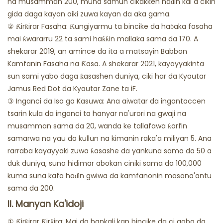
na musamman 200, muna samun cikakken haɗin kai a cikin
gida daga kayan aiki zuwa kayan da aka gama.
② Ƙirƙirar Fasaha: Ƙungiyarmu ta bincike da haɓaka fasaha
mai ƙwararru 22 ta sami haƙƙin mallaka sama da 170. A
shekarar 2019, an amince da ita a matsayin Babban
Kamfanin Fasaha na Ƙasa. A shekarar 2021, kayayyakinta
sun sami yabo daga ƙasashen duniya, ciki har da Kyautar
Jamus Red Dot da Kyautar Zane ta iF.
③ Inganci da Isa ga Kasuwa: Ana aiwatar da ingantaccen
tsarin kula da inganci ta hanyar na'urori na gwaji na
musamman sama da 20, wanda ke tallafawa ƙarfin
samarwa na yau da kullun na kimanin raka'a miliyan 5. Ana
rarraba kayayyaki zuwa ƙasashe da yankuna sama da 50 a
duk duniya, suna hidimar abokan ciniki sama da 100,000
kuma suna kafa haɗin gwiwa da kamfanonin masana'antu
sama da 200.
II. Manyan Ka'idoji
① Ƙirƙirar Ƙirƙira: Mai da hankali kan bincike da ci gaba da