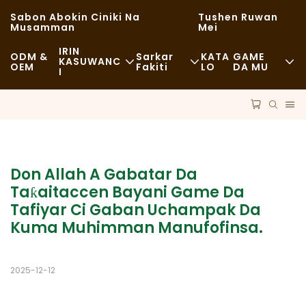
Sabon Abokin Ciniki Na
Tushen Ruwan
Musamman
Mei
IRIN
ODM &
Sarkar
KATA
GAME
KASUWANC
OEM
Fakiti
LO
DA MU
I
Abincin Sauri
Kayan Danye
Labarai
Na Yau Da Kullun
Sufuri
Dorewa
Cin Abinci Mai Kyau
Tsarin Aiki
Shari'o'i
Don Allah A Gabatar Da 
Shagunan Shaguna Da Shagunan Kofi
Taƙaitaccen Bayani Game Da 
Fasaha
FAQS
Tafiyar Ci Gaban Uchampak Da 
Buffet
Blog
Kuma Muhimman Manufofinsa.
Motocin Abinci
2025-12-12
Gidan Burodi