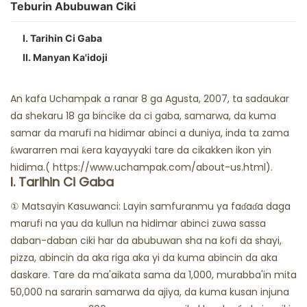
Cokali Mai Mai
Teburin Abubuwan Ciki
Gidajen Cin Abinci Na Fatalwa
I. Tarihin Ci Gaba
II. Manyan Ka'idoji
An kafa Uchampak a ranar 8 ga Agusta, 2007, ta sadaukar
da shekaru 18 ga bincike da ci gaba, samarwa, da kuma
samar da marufi na hidimar abinci a duniya, inda ta zama
ƙwararren mai ƙera kayayyaki tare da cikakken ikon yin
hidima.(
https://www.uchampak.com/about-us.html).
I. Tarihin Ci Gaba
① Matsayin Kasuwanci: Layin samfuranmu ya faɗaɗa daga
marufi na yau da kullun na hidimar abinci zuwa sassa
daban-daban ciki har da abubuwan sha na kofi da shayi,
pizza, abincin da aka riga aka yi da kuma abincin da aka
daskare. Tare da ma'aikata sama da 1,000, murabba'in mita
50,000 na sararin samarwa da ajiya, da kuma kusan injuna