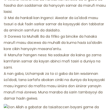
fasaha don ƙaddamar da hanyoyin samar da marufi masu
lasisi.
② Mai da hankali kan Inganci: Aiwatar da ƙa'idodi masu
tsauri a duk faɗin sarkar samar da kayayyaki don tabbatar
da amincin samfura da daidaito.
③ Dorewa ta Muhalli: Ba da fifiko ga bincike da haɓaka
marufi masu dacewa da muhalli da kuma haɗa ƙa'idodin
kore cikin hanyoyin masana'antu.
④ Manufar hangen nesa: Na sadaukar da kaina ga zama
kamfanin samar da kayan abinci mafi tasiri a duniya na
ƙarni.
A nan gaba, Uchampak za ta ci gaba da bin waɗannan
ƙa'idodi, tana ƙarfafa abokan ciniki na duniya da kayayyaki
masu inganci da mafita masu ƙirƙira don ƙirƙirar yanayin
marufi mai ɗorewa. Muna maraba da ƙarin tambayoyi da
damar haɗin gwiwa.