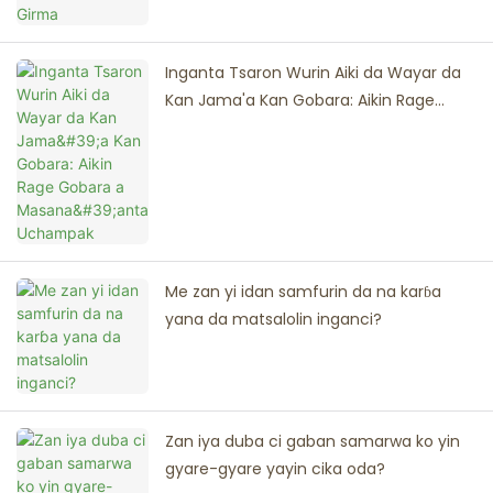
Inganta Tsaron Wurin Aiki da Wayar da
Kan Jama'a Kan Gobara: Aikin Rage
Gobara a Masana'antar Uchampak
Me zan yi idan samfurin da na karɓa
yana da matsalolin inganci?
Zan iya duba ci gaban samarwa ko yin
gyare-gyare yayin cika oda?