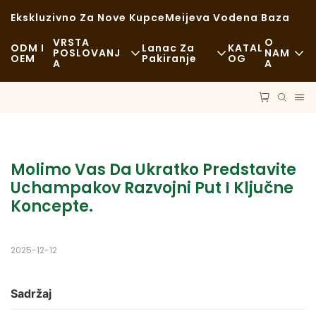
Ekskluzivno Za Nove Kupce
Meijeva Vodena Baza
VRSTA
O
ODM I
Lanac Za
KATAL
POSLOVANJ
NAM
OEM
Pakiranje
OG
A
A
Brza Hrana
Vijesti
Sirovine
Ležerno
Održivost
Prijevoz
Fina Kuhinja
Slučajevi
Proces
Molimo Vas Da Ukratko Predstavite 
Kafići I Kafići
FAQS
Uchampakov Razvojni Put I Ključne 
Tehnologija
Koncepte.
Švedski Stol
Blog
Kamioni S Hranom
2025-12-12
Pekara
Sadržaj
Loš Restoran