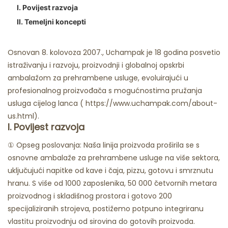
I. Povijest razvoja
Restorani S Duhovima
II. Temeljni koncepti
Osnovan 8. kolovoza 2007., Uchampak je 18 godina posvetio
istraživanju i razvoju, proizvodnji i globalnoj opskrbi
ambalažom za prehrambene usluge, evoluirajući u
profesionalnog proizvođača s mogućnostima pružanja
usluga cijelog lanca (
https://www.uchampak.com/about-
us.html).
I. Povijest razvoja
① Opseg poslovanja: Naša linija proizvoda proširila se s
osnovne ambalaže za prehrambene usluge na više sektora,
uključujući napitke od kave i čaja, pizzu, gotovu i smrznutu
hranu. S više od 1000 zaposlenika, 50 000 četvornih metara
proizvodnog i skladišnog prostora i gotovo 200
specijaliziranih strojeva, postižemo potpuno integriranu
vlastitu proizvodnju od sirovina do gotovih proizvoda.