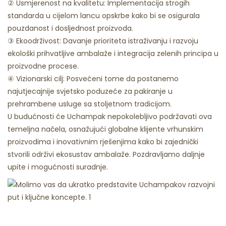
② Usmjerenost na kvalitetu: Implementacija strogih
standarda u cijelom lancu opskrbe kako bi se osigurala
pouzdanost i dosljednost proizvoda.
③ Ekoodrživost: Davanje prioriteta istraživanju i razvoju
ekološki prihvatljive ambalaže i integracija zelenih principa u
proizvodne procese.
④ Vizionarski cilj: Posvećeni tome da postanemo
najutjecajnije svjetsko poduzeće za pakiranje u
prehrambene usluge sa stoljetnom tradicijom.
U budućnosti će Uchampak nepokolebljivo podržavati ova
temeljna načela, osnažujući globalne klijente vrhunskim
proizvodima i inovativnim rješenjima kako bi zajednički
stvorili održivi ekosustav ambalaže. Pozdravljamo daljnje
upite i mogućnosti suradnje.