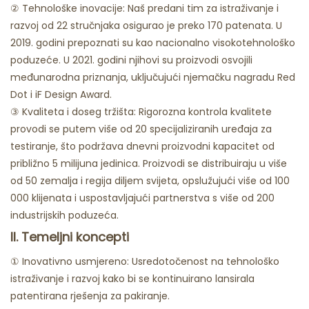
② Tehnološke inovacije: Naš predani tim za istraživanje i
razvoj od 22 stručnjaka osigurao je preko 170 patenata. U
2019. godini prepoznati su kao nacionalno visokotehnološko
poduzeće. U 2021. godini njihovi su proizvodi osvojili
međunarodna priznanja, uključujući njemačku nagradu Red
Dot i iF Design Award.
③ Kvaliteta i doseg tržišta: Rigorozna kontrola kvalitete
provodi se putem više od 20 specijaliziranih uređaja za
testiranje, što podržava dnevni proizvodni kapacitet od
približno 5 milijuna jedinica. Proizvodi se distribuiraju u više
od 50 zemalja i regija diljem svijeta, opslužujući više od 100
000 klijenata i uspostavljajući partnerstva s više od 200
industrijskih poduzeća.
II. Temeljni koncepti
① Inovativno usmjereno: Usredotočenost na tehnološko
istraživanje i razvoj kako bi se kontinuirano lansirala
patentirana rješenja za pakiranje.