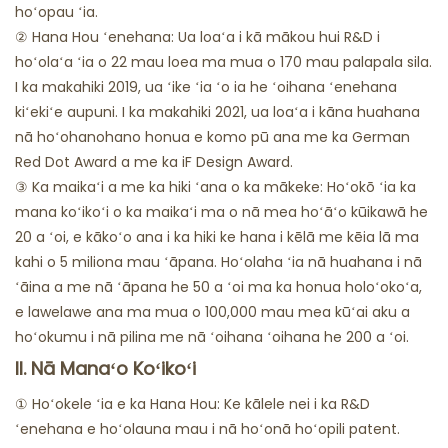
hoʻopau ʻia.
② Hana Hou ʻenehana: Ua loaʻa i kā mākou hui R&D i
hoʻolaʻa ʻia o 22 mau loea ma mua o 170 mau palapala sila.
I ka makahiki 2019, ua ʻike ʻia ʻo ia he ʻoihana ʻenehana
kiʻekiʻe aupuni. I ka makahiki 2021, ua loaʻa i kāna huahana
nā hoʻohanohano honua e komo pū ana me ka German
Red Dot Award a me ka iF Design Award.
③ Ka maikaʻi a me ka hiki ʻana o ka mākeke: Hoʻokō ʻia ka
mana koʻikoʻi o ka maikaʻi ma o nā mea hoʻāʻo kūikawā he
20 a ʻoi, e kākoʻo ana i ka hiki ke hana i kēlā me kēia lā ma
kahi o 5 miliona mau ʻāpana. Hoʻolaha ʻia nā huahana i nā
ʻāina a me nā ʻāpana he 50 a ʻoi ma ka honua holoʻokoʻa,
e lawelawe ana ma mua o 100,000 mau mea kūʻai aku a
hoʻokumu i nā pilina me nā ʻoihana ʻoihana he 200 a ʻoi.
II. Nā Manaʻo Koʻikoʻi
① Hoʻokele ʻia e ka Hana Hou: Ke kālele nei i ka R&D
ʻenehana e hoʻolauna mau i nā hoʻonā hoʻopili patent.