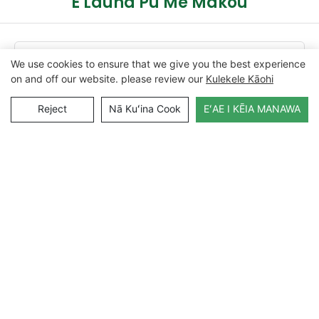
E Launa Pū Me Mākou
Inoa
We use cookies to ensure that we give you the best experience
on and off our website. please review our
Kulekele Kāohi
Leka Uila
Reject
Nā Kuʻina Cook
EʻAE I KĒIA MANAWA
Anter
HOʻOUNA I KA NĪNAUʻANA I KĒIA MANAWA