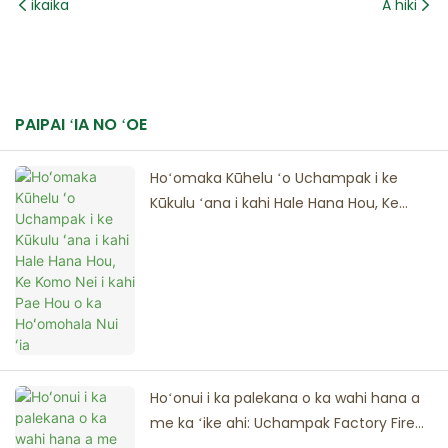
ikaika
A hiki
PAIPAI ʻIA NO ʻOE
Hoʻomaka Kūhelu ʻo Uchampak i ke
Kūkulu ʻana i kahi Hale Hana Hou, Ke
Komo Nei i kahi Pae Hou o ka
Hoʻomohala Nui ʻia
Hoʻonui i ka palekana o ka wahi hana a
me ka ʻike ahi: Uchampak Factory Fire