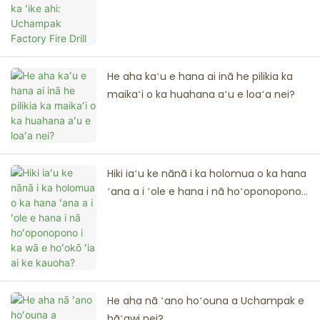
Drill
He aha kaʻu e hana ai inā he pilikia ka
maikaʻi o ka huahana aʻu e loaʻa nei?
Hiki iaʻu ke nānā i ka holomua o ka hana
ʻana a i ʻole e hana i nā hoʻoponopono i
ka wā e hoʻokō ʻia ai ke kauoha?
He aha nā ʻano hoʻouna a Uchampak e
hāʻawi nei?