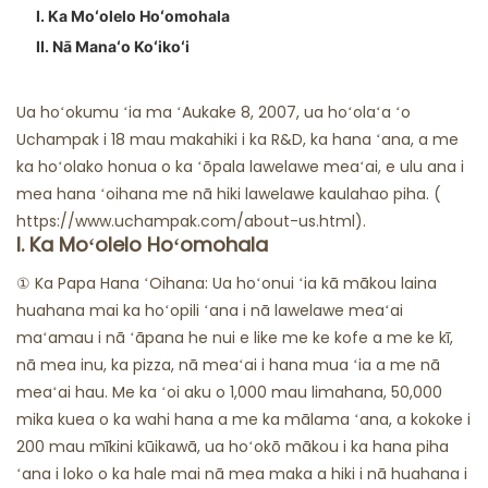
I. Ka Moʻolelo Hoʻomohala
Nā Hale ʻAina ʻUhane
II. Nā Manaʻo Koʻikoʻi
Ua hoʻokumu ʻia ma ʻAukake 8, 2007, ua hoʻolaʻa ʻo
Uchampak i 18 mau makahiki i ka R&D, ka hana ʻana, a me
ka hoʻolako honua o ka ʻōpala lawelawe meaʻai, e ulu ana i
mea hana ʻoihana me nā hiki lawelawe kaulahao piha. (
https://www.uchampak.com/about-us.html).
I. Ka Moʻolelo Hoʻomohala
① Ka Papa Hana ʻOihana: Ua hoʻonui ʻia kā mākou laina
huahana mai ka hoʻopili ʻana i nā lawelawe meaʻai
maʻamau i nā ʻāpana he nui e like me ke kofe a me ke kī,
nā mea inu, ka pizza, nā meaʻai i hana mua ʻia a me nā
meaʻai hau. Me ka ʻoi aku o 1,000 mau limahana, 50,000
mika kuea o ka wahi hana a me ka mālama ʻana, a kokoke i
200 mau mīkini kūikawā, ua hoʻokō mākou i ka hana piha
ʻana i loko o ka hale mai nā mea maka a hiki i nā huahana i