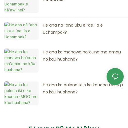
He aha nā ʻano uku e ʻae ʻia e
Uchampak?
He aha ka manawa hoʻouna maʻamau
no kāu huahana?
He aha ka palena iki o ke kauoha (MOQ)
no kāu huahana?