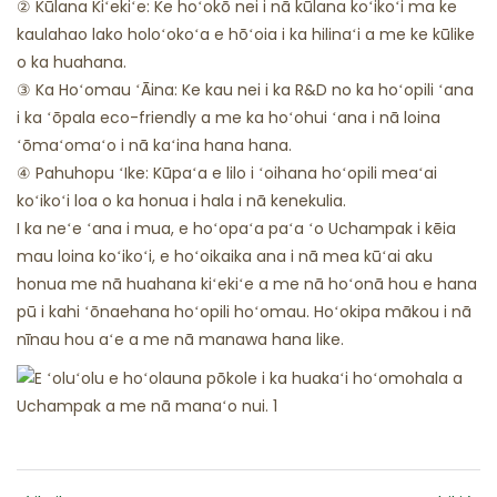
② Kūlana Kiʻekiʻe: Ke hoʻokō nei i nā kūlana koʻikoʻi ma ke
kaulahao lako holoʻokoʻa e hōʻoia i ka hilinaʻi a me ke kūlike
o ka huahana.
③ Ka Hoʻomau ʻĀina: Ke kau nei i ka R&D no ka hoʻopili ʻana
i ka ʻōpala eco-friendly a me ka hoʻohui ʻana i nā loina
ʻōmaʻomaʻo i nā kaʻina hana hana.
④ Pahuhopu ʻIke: Kūpaʻa e lilo i ʻoihana hoʻopili meaʻai
koʻikoʻi loa o ka honua i hala i nā kenekulia.
I ka neʻe ʻana i mua, e hoʻopaʻa paʻa ʻo Uchampak i kēia
mau loina koʻikoʻi, e hoʻoikaika ana i nā mea kūʻai aku
honua me nā huahana kiʻekiʻe a me nā hoʻonā hou e hana
pū i kahi ʻōnaehana hoʻopili hoʻomau. Hoʻokipa mākou i nā
nīnau hou aʻe a me nā manawa hana like.