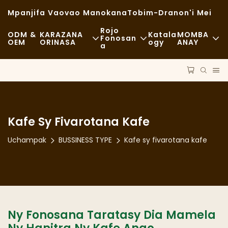
Mpanjifa Vaovao Manokana
Tobim-Dranon'i Mei
Rojo
ODM &
KARAZANA
Katala
MOMBA
Fonosan
OEM
ORINASA
Ogy
ANAY
A
Akora
Fast Food
NEWS
Fitaovam-Pitaterana
Lalaom-Pirahalahiana
Maharitra
DINGANA
Sakafo Matsiro
Cases
Kafe Sy Fivarotana Kafe
TECHNOLOGY
Kafe Sy Fivarotana Kafe
FAQS
Uchampak
BUSSINESS TYPE
Kafe sy fivarotana kafe
Buffet
Bilaogy
Kamiao Sakafo
Fanaova-Mofo
Ny Fonosana Taratasy Dia Mamela
Sotro Matavy