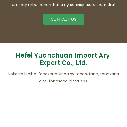
aminay mba hanandrana ny serivisy tsara indrindra!
CONTACT US
Hefei Yuanchuan Import Ary
Export Co., Ltd.
Vokatra lehibe: fonosana sinoa sy tandrefana, fonosana
dite, fonosana pizza, sns.