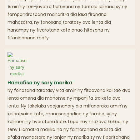
Amin'ny toe-javatra fiarovana ny tontolo iainana sy ny
fampandrosoana maharitra dia lasa fironana
mahazatra, ny fonosana taratasy avo lenta dia
hanampy ny fivarotana kafe anao hitazona ny
fifaninanana mafy.
Hamafiso ny sary marika
Ny fonosana taratasy vita amin'ny fitaovana kalitao avo
lenta omena dia manome ny mpanjifa traikefa avo
lenta. Ny takelaka voajanahary dia mifanaraka amin'ny
kolontsaina kafe, manasongadina ny fomba sy ny
kalitaon'ny fivarotana kafe. Logo iray mazava kokoa, ny
teny filamatra marika na ny famoronana artista dia
afaka manatsara ny lanjan'ny marika sy ny fiparitahana