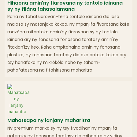
Hihaona amin'ny fiarovana ny tontolo iainana
sy ny filàna fahasalamana
Raha ny fahatsiarovan-tena tontolo iainana dia lasa
malaza sy matanjaka kokoa, ny mpanjifa fivarotana kafe
mazàna mifantoka amin'ny fiarovana sy ny tontolo
iainana ary ny fonosana fonosana taratasy amin'ny
fitakian'izy ireo. Raha ampitahaina amin'ny fonosana
plastika, ny fonosana taratasy dia azo antoka kokoa ary
tsy hanafaka ny mikrôkôla noho ny taham-
pahafatesana na fitahirizana maharitra
Mahatsapa ny lanjany maharitra
Ny premium marika sy ny tsy fivadihan'ny mpanjifa
nateraky ny fonosana taratasy dia mihoatra ny vidiny.