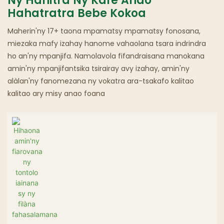
Ny Hanitra Ny Kafe Anao
Hahatratra Bebe Kokoa
Trano Fisakafoanana Matoatoa
Maherin'ny 17+ taona mpamatsy mpamatsy fonosana,
miezaka mafy izahay hanome vahaolana tsara indrindra
ho an'ny mpanjifa. Namolavola fifandraisana manokana
amin'ny mpanjifantsika tsirairay avy izahay, amin'ny
alàlan'ny fanomezana ny vokatra ara-tsakafo kalitao
kalitao ary misy anao foana