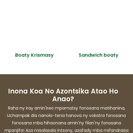
Boaty Krismasy
Sandwich boaty
Inona Koa No Azontsika Atao Ho
Anao?
Raha ny iray amin'ireo mpamatsy fonosana matihanina,
Uchampak dia nanolo-tena hanova ny vokatra fonosana
fonosana mba hihaonana amin'ny filan'ny fonosana
mpanjifa! Aza misalasala intsony, azafady mba mifandraisa