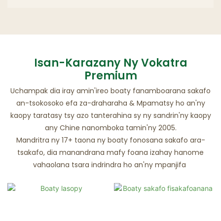
Isan-Karazany Ny Vokatra
Premium
Uchampak dia iray amin'ireo boaty fanamboarana sakafo
an-tsokosoko efa za-draharaha & Mpamatsy ho an'ny
kaopy taratasy tsy azo tanterahina sy ny sandrin'ny kaopy
any Chine nanomboka tamin'ny 2005.
Mandritra ny 17+ taona ny boaty fonosana sakafo ara-
tsakafo, dia manandrana mafy foana izahay hanome
vahaolana tsara indrindra ho an'ny mpanjifa