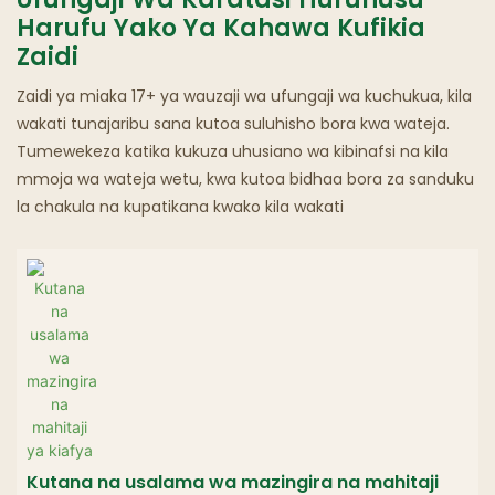
Kijiko Chenye Mafuta
Harufu Yako Ya Kahawa Kufikia
Zaidi
Mikahawa Ya Mizimu
Zaidi ya miaka 17+ ya wauzaji wa ufungaji wa kuchukua, kila
wakati tunajaribu sana kutoa suluhisho bora kwa wateja.
Tumewekeza katika kukuza uhusiano wa kibinafsi na kila
mmoja wa wateja wetu, kwa kutoa bidhaa bora za sanduku
la chakula na kupatikana kwako kila wakati
Kutana na usalama wa mazingira na mahitaji