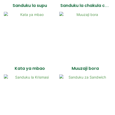
Sanduku la supu
Sanduku la chakula cha
mchana linaloweza
kutolewa
Kata ya mbao
Muuzaji bora