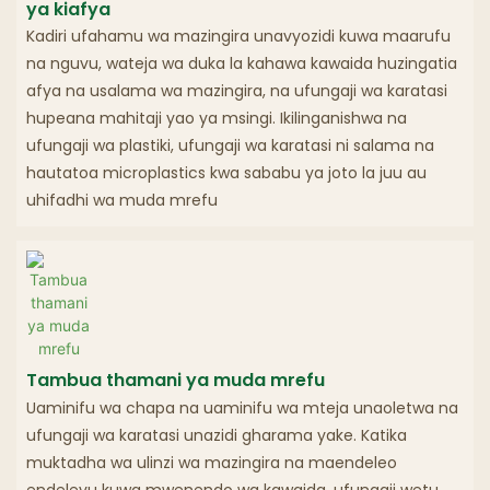
ya kiafya
Kadiri ufahamu wa mazingira unavyozidi kuwa maarufu
na nguvu, wateja wa duka la kahawa kawaida huzingatia
afya na usalama wa mazingira, na ufungaji wa karatasi
hupeana mahitaji yao ya msingi. Ikilinganishwa na
ufungaji wa plastiki, ufungaji wa karatasi ni salama na
hautatoa microplastics kwa sababu ya joto la juu au
uhifadhi wa muda mrefu
Tambua thamani ya muda mrefu
Uaminifu wa chapa na uaminifu wa mteja unaoletwa na
ufungaji wa karatasi unazidi gharama yake. Katika
muktadha wa ulinzi wa mazingira na maendeleo
endelevu kuwa mwenendo wa kawaida, ufungaji wetu