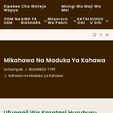
Kipekee Cha Wateja
Msingi Wa Maji Wa
Wapya
Mei
ODM Na
AINA YA
Mnyororo
KATAL
KUHUS
OEM
BIASHARA
Wa Pakiti
OGI
U SISI
Chakula Cha Haraka
Malighafi
Habari
Kawaida
Usafiri
Uendelevu
Chakula Kizuri
Mchakato
Kesi
Mikahawa Na Maduka Ya Kahawa
Kahawa Na Maduka Ya Kahawa
Teknolojia
FAQS
Uchampak
BUSSINESS TYPE
Kahawa na Maduka ya Kahawa
Bufe
Blogu
Malori Ya Chakula
Duka La Mikate
Ufungaji Wa Karatasi Huruhusu