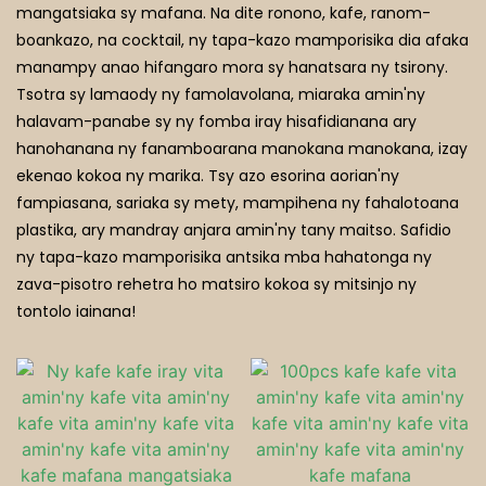
mangatsiaka sy mafana. Na dite ronono, kafe, ranom-
boankazo, na cocktail, ny tapa-kazo mamporisika dia afaka
Trano Fisakafoanana Matoatoa
manampy anao hifangaro mora sy hanatsara ny tsirony.
Tsotra sy lamaody ny famolavolana, miaraka amin'ny
halavam-panabe sy ny fomba iray hisafidianana ary
hanohanana ny fanamboarana manokana manokana, izay
ekenao kokoa ny marika. Tsy azo esorina aorian'ny
fampiasana, sariaka sy mety, mampihena ny fahalotoana
plastika, ary mandray anjara amin'ny tany maitso. Safidio
ny tapa-kazo mamporisika antsika mba hahatonga ny
zava-pisotro rehetra ho matsiro kokoa sy mitsinjo ny
tontolo iainana!