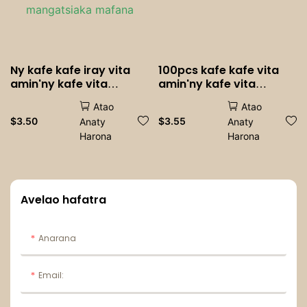
Ny kafe kafe iray vita
100pcs kafe kafe vita
amin'ny kafe vita
amin'ny kafe vita
amin'ny kafe vita
amin'ny kafe vita
Atao
Atao
amin'ny kafe vita
amin'ny kafe vita
$
3.50
$
3.55
Anaty
Anaty
amin'ny kafe vita
amin'ny kafe vita
Harona
Harona
amin'ny kafe mafana
amin'ny kafe mafana
mangatsiaka
mangatsiaka mafana
Avelao hafatra
Anarana
Email: