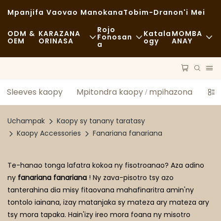
Mpanjifa Vaovao Manokana
Tobim-Dranon'i Mei
Rojo
ODM &
KARAZANA
Katala
MOMBA
Fonosan
OEM
ORINASA
Ogy
ANAY
A
Akora
Fast Food
NEWS
Fitaovam-Pitaterana
Lalaom-Pirahalahiana
Maharitra
Sleeves kaopy
Mpitondra kaopy / mpihazona
Sin
DINGANA
Sakafo Matsiro
Cases
Uchampak
Kaopy sy tanany taratasy
TECHNOLOGY
Kafe Sy Fivarotana Kafe
FAQS
Kaopy Accessories
Fanariana fanariana
Buffet
Bilaogy
Te-hanao tonga lafatra kokoa ny fisotroanao? Aza adino
Kamiao Sakafo
ny
fanariana fanariana
! Ny zava-pisotro tsy azo
tanterahina dia misy fitaovana mahafinaritra amin'ny
Fanaova-Mofo
tontolo iainana, izay matanjaka sy mateza ary mateza ary
tsy mora tapaka. Hain'izy ireo mora foana ny misotro
Sotro Matavy