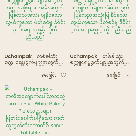
Uchampak - တစ်ခါသုံး
Uchampak - တစ်ခါသုံး
စက္ကူရေပူခွက်များအတွက်
စက္ကူရေပူခွက်များအတွက်
စက္ကူအဖုံးများ၊ အိမ်အတွက်
စက္ကူအဖုံးများ၊ အိမ်အတွက်
ပြန်လည်အသုံးပြုနိုင်သော
ပြန်လည်အသုံးပြုနိုင်သော
မေးခြင်း
မေးခြင်း
လွယ်ကူသော ဖိတ်စင်မှု ဒီဇိုင်း
လွယ်ကူသော ဖိတ်စင်မှု ဒီဇိုင်း
ခွက်အများစုနှင့် ကိုက်
ခွက်အများစုနှင့် ကိုက်ညီသည်
ညီသည်1