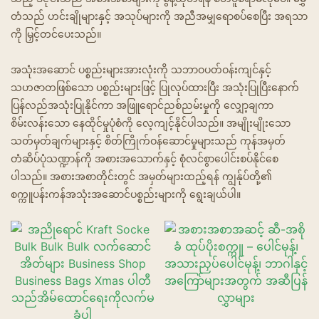
တံသည် ဟင်းချိုများနှင့် အသုပ်များကို အညီအမျှရောစပ်စေပြီး အရသာ
တစ္ဆေစားသောက်ဆိုင်များ
ကို မြှင့်တင်ပေးသည်။
အသုံးအဆောင် ပစ္စည်းများအားလုံးကို သဘာဝပတ်ဝန်းကျင်နှင့်
သဟဇာတဖြစ်သော ပစ္စည်းများဖြင့် ပြုလုပ်ထားပြီး အသုံးပြုပြီးနောက်
ပြန်လည်အသုံးပြုနိုင်ကာ အဖြူရောင်ညစ်ညမ်းမှုကို လျှော့ချကာ
စိမ်းလန်းသော နေထိုင်မှုပုံစံကို လေ့ကျင့်နိုင်ပါသည်။ အမျိုးမျိုးသော
သတ်မှတ်ချက်များနှင့် စိတ်ကြိုက်ဝန်ဆောင်မှုများသည် ကုန်အမှတ်
တံဆိပ်ပုံသဏ္ဍာန်ကို အစားအသောက်နှင့် စုံလင်စွာပေါင်းစပ်နိုင်စေ
ပါသည်။ အစားအစာတိုင်းတွင် အမှတ်များထည့်ရန် ကျွန်ုပ်တို့၏
စက္ကူပန်းကန်အသုံးအဆောင်ပစ္စည်းများကို ရွေးချယ်ပါ။