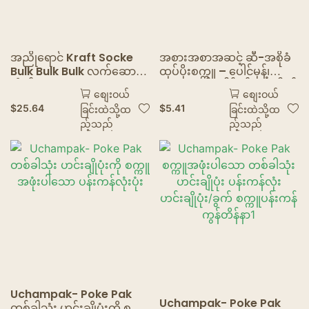
အညိုရောင် Kraft Socke
အစားအစာအဆင့် ဆီ-အစိုခံ
Bulk Bulk Bulk လက်ဆောင်
ထုပ်ပိုးစက္ကူ – ပေါင်မုန့်၊
အိတ်များ Business Shop
အသားညှပ်ပေါင်မုန့်၊ ဘာဂါနှင့်
စျေးဝယ်
စျေးဝယ်
Business Bags Xmas
အကြော်များအတွက် အဆီပြန်
$
25.64
$
5.41
ခြင်းထဲသို့ထ
ခြင်းထဲသို့ထ
ပါတီသည်အိမ်ထောင်ရေးကို
လွှာများ
ည့်သည်
ည့်သည်
လက်မခံပါ
Uchampak- Poke Pak
Uchampak- Poke Pak
တစ်ခါသုံး ဟင်းချိုပုံးကို စက္ကူ