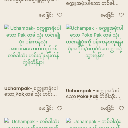
စက္ကူအဖုံးပါသော တစ်ခါသုံး
အဖုံးပါသော ပန်းကန်လုံးပုံး
ဟင်းချိုပုံး ပန်းကန်လုံး
ဟင်းချိုပုံး/ခွက် စက္ကူပန်းကန်
မေးခြင်း
မေးခြင်း
ကွန်တိန်နာ1
Uchampak- စက္ကူအဖုံးပါ
Uchampak - စက္ကူအဖုံးပါ
သော Pak တခါသုံး ဟင်းချို
သော Poke Pak တခါသုံး
ပုံး ပန်းကန်လုံး
ဟင်းချိုပုံးကို ပန်းကန်စတုရန်း
အစားအသောက်ထည့်ရန်
ပုံ/အဝိုင်း/စတုဂံပုံသေတ္တာသို့
မေးခြင်း
မေးခြင်း
တစ်ခါသုံး ဟင်းချိုပန်းကန်
သွားရန်၊2
ကွန်တိန်နာ၊