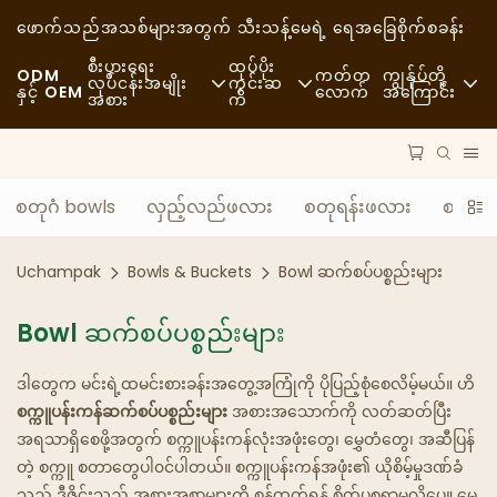
ဖောက်သည်အသစ်များအတွက် သီးသန့်
မေရဲ့ ရေအခြေစိုက်စခန်း
စီးပွားရေး
ထုပ်ပိုး
ODM
ကတ်တ
ကျွန်ုပ်တို့
လုပ်ငန်းအမျိုး
ကွင်းဆ
နှင့် OEM
လောက်
အကြောင်း
အစား
က်
အမြန်ပြင်အစားအစာ
ကုန်ကြမ်းပစ္စည်းများ
သတင်းများ
ပေါ့ပေါ့ပါးပါး
သယ်ယူပို့ဆောင်ရေး
ရေရှည်တည်တံ့ခိုင်မြဲမှ
စတုဂံ bowls
လှည့်လည်ဖလား
စတုရန်းဖလား
စက္ကူပုံ
အဆင့်မြင့်စားသောက်ဆိုင်
လုပ်ငန်းစဉ်
ဖြစ်ရပ်များ
Uchampak
Bowls & Buckets
Bowl ဆက်စပ်ပစ္စည်းများ
ကော်ဖီဆိုင်များနှင့် ကော်ဖီဆိုင်များ
နည်းပညာ
FAQS
Bowl ဆက်စပ်ပစ္စည်းများ
ဘူဖေး
ဘလော့ဂ်
ဒါတွေက မင်းရဲ့ထမင်းစားခန်းအတွေ့အကြုံကို ပိုပြည့်စုံစေလိမ့်မယ်။ ဟိ
အစားအသောက်ထရပ်ကားများ
စက္ကူပန်းကန်ဆက်စပ်ပစ္စည်းများ
အစားအသောက်ကို လတ်ဆတ်ပြီး
မုန့်ဖုတ်ဆိုင်
အရသာရှိစေဖို့အတွက် စက္ကူပန်းကန်လုံးအဖုံးတွေ၊ မွှေတံတွေ၊ အဆီပြန်
တဲ့ စက္ကူ စတာတွေပါ၀င်ပါတယ်။ စက္ကူပန်းကန်အဖုံး၏ ယိုစိမ့်မှုဒဏ်ခံ
အဆီပြန်တဲ့ဇွန်း
သည့် ဒီဇိုင်းသည် အစားအစာများကို စွန့်ထုတ်ရန် စိတ်ပူစရာမလိုပေ။ မွှေ