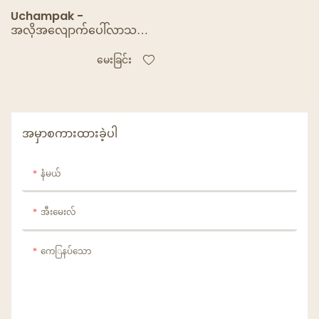
Uchampak -
အလိုအလျောက်ပေါ်လာသည့်
သဘာဝ Bluk White
Bakery Pie သေတ္တာများ၊
မေးခြင်း
ပြတင်းပေါက်ပါရှိသော ကတ်
ထူကွက်ကီးဘောက်စ် &
Foldable Pak
အမှာစကားထားခဲ့ပါ
နံမယ်
အီးမေးလ်
ကေြနပ်သော