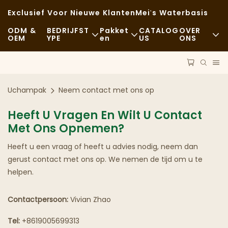
Exclusief Voor Nieuwe Klanten
Mei's Waterbasis
ODM &
BEDRIJFST
Pakket
CATALOG
OVER
OEM
YPE
En
US
ONS
Fastfood
Grondstoffen
Nieuws
Casual
Vervoer
Duurzaamheid
Uchampak
Neem contact met ons op
Verfijnd Dineren
Proces
Gevallen
Heeft U Vragen En Wilt U Contact
Met Ons Opnemen?
Cafés En Koffiehuizen
Technologie
FAQS
Heeft u een vraag of heeft u advies nodig, neem dan
Buffet
Blog
gerust contact met ons op. We nemen de tijd om u te
helpen.
Foodtrucks
Bakkerij
Contactpersoon:
Vivian Zhao
Tel:
+8619005699313
Vettige Lepel