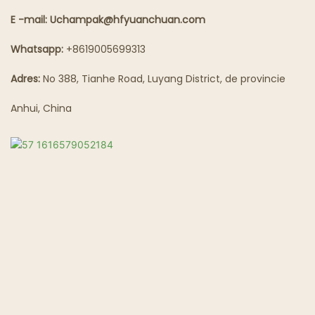
E -mail: Uchampak@hfyuanchuan.com
Spookrestaurants
Whatsapp:
+8619005699313
Adres:
No 388, Tianhe Road, Luyang District, de provincie
Anhui, China