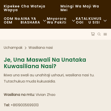
Kipekee Cha Wateja
Msingi Wa Maji Wa
Wapya
Mei
ODM Na
AINA YA
Mnyororo
KATAL
KUHUS
OEM
BIASHARA
Wa Pakiti
OGI
U SISI
Chakula Cha Haraka
Malighafi
Habari
Kawaida
Usafiri
Uendelevu
Uchampak
Wasiliana nasi
Chakula Kizuri
Mchakato
Kesi
Je, Una Maswali Na Unataka
Kuwasiliana Nasi?
Kahawa Na Maduka Ya Kahawa
Teknolojia
FAQS
Ikiwa una swali au unahitaji ushauri, wasiliana nasi tu.
Bufe
Blogu
Tutachukua muda kukusaidia.
Malori Ya Chakula
Wasiliana na mtu:
Vivian Zhao
Duka La Mikate
Tel:
+8619005699313