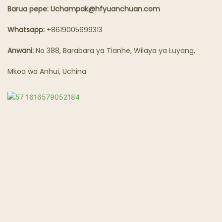
Kijiko Chenye Mafuta
Barua pepe: Uchampak@hfyuanchuan.com
Mikahawa Ya Mizimu
Whatsapp:
+8619005699313
Anwani:
No 388, Barabara ya Tianhe, Wilaya ya Luyang,
Mkoa wa Anhui, Uchina