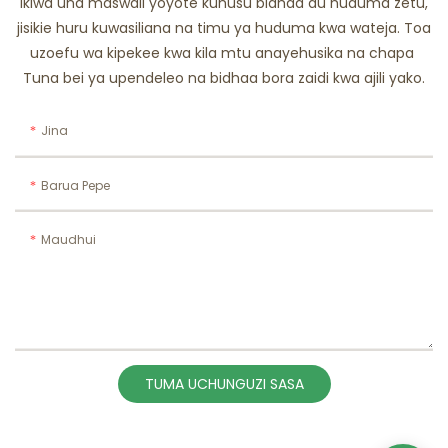
Ikiwa una maswali yoyote kuhusu bidhaa au huduma zetu,
jisikie huru kuwasiliana na timu ya huduma kwa wateja. Toa
uzoefu wa kipekee kwa kila mtu anayehusika na chapa
Tuna bei ya upendeleo na bidhaa bora zaidi kwa ajili yako.
Jina
Barua Pepe
Maudhui
TUMA UCHUNGUZI SASA