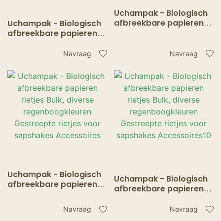
Uchampak - Biologisch
afbreekbare papieren
Uchampak - Biologisch
rietjes Bulk, diverse
afbreekbare papieren
regenboogkleuren
rietjes Bulk, diverse
Gestreepte rietjes voor
regenboogkleuren
Navraag
Navraag
sapshakes
Gestreepte rietjes voor
Accessoires11
sapshakes
Accessoires12
Uchampak - Biologisch
Uchampak - Biologisch
afbreekbare papieren
afbreekbare papieren
rietjes Bulk, diverse
rietjes Bulk, diverse
regenboogkleuren
regenboogkleuren
Navraag
Navraag
Gestreepte rietjes voor
Gestreepte rietjes voor