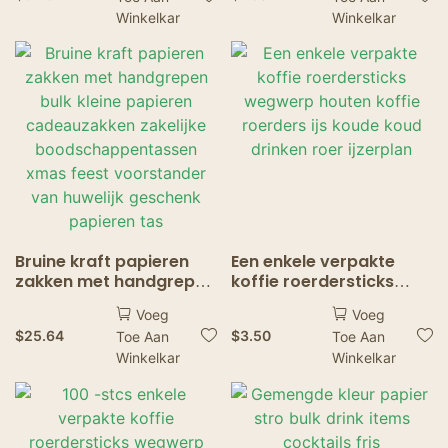
euvriendelijk Niet-
Verjaardag Bruiloft
Winkelkar
Winkelkar
doorweekt voor
Feestdecoratie Drank
Drankjes Sap Koffie
Wegwerp rietje
Koude dranken
Feestbenodigdheden
Bruine kraft papieren
Een enkele verpakte
zakken met handgrepen
koffie roerdersticks
bulk kleine papieren
wegwerp houten koffie
Voeg
Voeg
cadeauzakken zakelijke
roerders ijs koude koud
$
25.64
$
3.50
Toe Aan
Toe Aan
boodschappentassen
drinken roer ijzerplan
Winkelkar
Winkelkar
xmas feest voorstander
van huwelijk geschenk
papieren tas