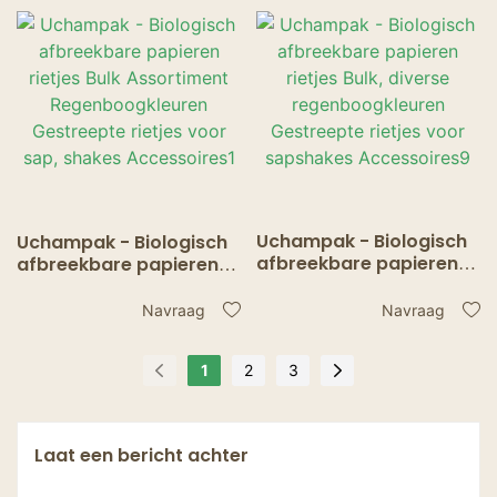
sapshakes Accessoires
sapshakes
Accessoires10
Uchampak - Biologisch
Uchampak - Biologisch
afbreekbare papieren
afbreekbare papieren
rietjes Bulk, diverse
rietjes Bulk Assortiment
regenboogkleuren
Regenboogkleuren
Navraag
Navraag
Gestreepte rietjes voor
Gestreepte rietjes voor
sapshakes
sap, shakes
1
2
3
Accessoires9
Accessoires1
Laat een bericht achter