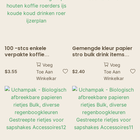
100 -stcs enkele
Gemengde kleur papier
verpakte koffie
stro bulk drink items
roerdersticks wegwerp
cocktails fris
Voeg
Voeg
houten koffie roerders
$
3.55
$
2.40
Toe Aan
Toe Aan
ijs koude koud drinken
Winkelkar
Winkelkar
roer ijzerplan