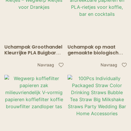
Uchampak Groothandel
Uchampak op maat
Kleurrijke PLA Buigbare
gemaakte biologisch
Rietjes – Wegwerp
afbreekbare papieren
Rietjes voor Drankjes
en PLA-rietjes voor
Navraag
Navraag
koffie, bar en cocktails