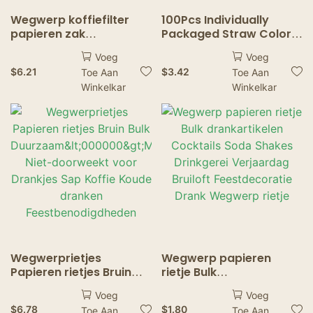
Wegwerp koffiefilter
100Pcs Individually
papieren zak
Packaged Straw Color
milieuvriendelijk V-
Drinking Straws Bubble
Voeg
Voeg
vormig papieren
Tea Straw BIg Milkshake
$
6.21
$
3.42
Toe Aan
Toe Aan
koffiefilter koffie
Straws Party Wedding
Winkelkar
Winkelkar
brouwfilter zandloper
Bar Home Accessories
tas
Wegwerprietjes
Wegwerp papieren
Papieren rietjes Bruin
rietje Bulk
Bulk
drankartikelen Cocktails
Voeg
Voeg
Duurzaam<000000>Mili
Soda Shakes Drinkgerei
$
6.78
$
1.80
Toe Aan
Toe Aan