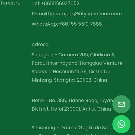
 ferestre
Tel: +86
18156927652
E-mail:
Uchampak@hfyuanchuan.com
WhatsApp: +86 155 5510 7886
Adresa:
Shanghai - Camera 205, Clădirea A,
Parcul Internațional Hongqiao Venture,
Șoseaua Hechuan 2679, Districtul
Minhang, Shanghai 201103, China
Hefei - No. 388, Tianhe Road, Luyang
District, Hefei 230001, Anhui, China
Shucheng - Drumul Goglin de Sud, Zona