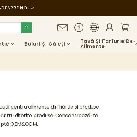
G
DESPRE NOI
enabilitate
Tavă Și Farfurie De 
rtie
Boluri Și Găleți
Alimente
ri
S
utii pentru alimente din hârtie și produse
 pentru diferite produse. Concentrează-te
cceptă OEM&ODM.