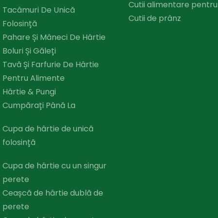
Cutii alimentare pentru
Tacâmuri De Unică
Cutii de prânz
Folosință
Pahare Și Mâneci De Hârtie
Boluri Și Găleți
Tavă Și Farfurie De Hârtie
Pentru Alimente
Hârtie & Pungi
Cumpărați Până La
Cupa de hârtie de unică
folosință
Cupa de hârtie cu un singur
perete
Ceașcă de hârtie dublă de
perete