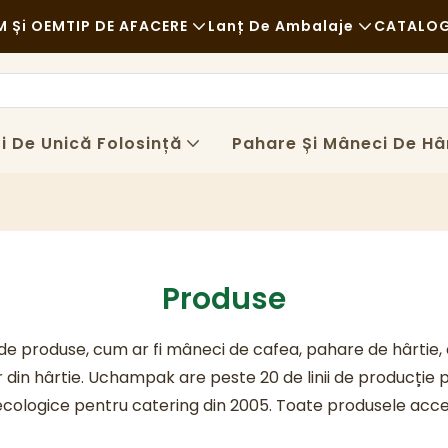
 Și OEM
TIP DE AFACERE
Lanț De Ambalaje
CATALO
Fast Food
Materii Prime
Ştiri
Casual
Transport
Sust
 De Unică Folosință
Pahare Și Mâneci De Hâ
Restaurante Rafinate
Proces
Cazu
Cafenele Și Cafenele
Tehnologie
FAQ
Bufet
Blog
Produse
Camioane Cu Mâncare
 produse, cum ar fi mâneci de cafea, pahare de hârtie, c
Brutărie
din hârtie. Uchampak are peste 20 de linii de producție
Lingură Unsuroasă
ecologice pentru catering din 2005. Toate produsele a