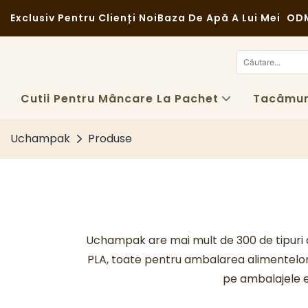
Exclusiv Pentru Clienți Noi
Baza De Apă A Lui Mei
ODM
Cutii Pentru Mâncare La Pachet
Tacâmuri
Uchampak
Produse
Uchampak are mai mult de 300 de tipuri de
PLA, toate pentru ambalarea alimentelor 
pe ambalajele 