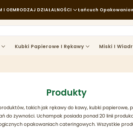
 I OEM
RODZAJ DZIAŁALNOŚCI
Łańcuch Opakowanio
Fast Food
Surowce
Zwykły
Transport
Kubki Papierowe I Rękawy
Miski I Wiad
Wykwintna Kuchnia
Proces
Kawiarnie I Kawiarnie
Technologia
Bufet
Produkty
Food Trucki
oduktów, takich jak rękawy do kawy, kubki papierowe, 
Piekarnia
ń do żywności. Uchampak posiada ponad 20 linii produk
Tłusta Łyżka
ologicznych opakowaniach cateringowych. Wszystkie pro