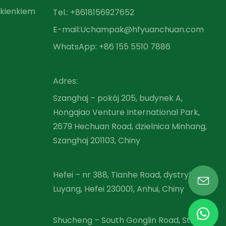
okienkiem
Tel.: +86
18156927652
E-mail:
Uchampak@hfyuanchuan.com
WhatsApp: +86 155 5510 7886
Adres:
Szanghaj – pokój 205, budynek A,
Hongqiao Venture International Park,
2679 Hechuan Road, dzielnica Minhang,
Szanghaj 201103, Chiny
Hefei – nr 388, Tianhe Road, dystrykt
Luyang, Hefei 230001, Anhui, Chiny
Shucheng – South Gonglin Road, Strefa