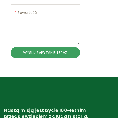
Zawartość
WYŚLIJ ZAPYTANIE TERAZ
Naszą misją jest bycie 100-letnim
przedsięwzięciem z długą historią.