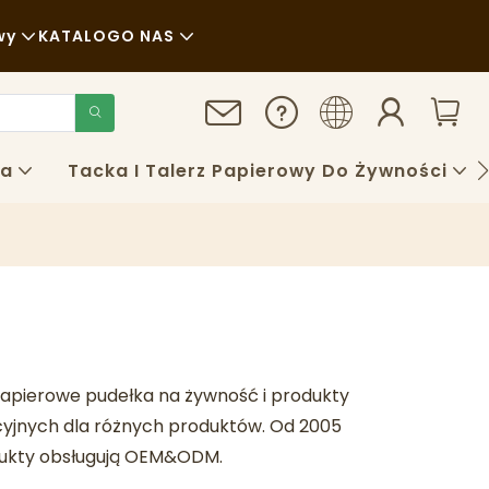
wy
KATALOG
O NAS
Aktualności
Zrównoważony Rozwój
ra
Tacka I Talerz Papierowy Do Żywności
Sprawy
FAQS
Blog
papierowe pudełka na żywność i produkty
cyjnych dla różnych produktów. Od 2005
dukty obsługują OEM&ODM.