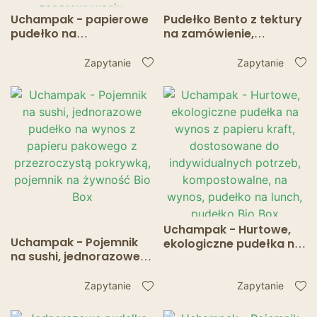
Uchampak - papierowe
Pudełko Bento z tektury
pudełko na
na zamówienie,
makaron/sałatkę/pitę/
opakowanie na
makaron na wynos,
fastfoody na wynos z
Zapytanie
Zapytanie
nadające się do
recyklingu
mikrofalówki, z
przezroczystymi
pokrywkami
zapobiegającymi
zaparowywaniu.
Niepogrupowane
Uchampak - Hurtowe,
Uchampak - Pojemnik
ekologiczne pudełka na
na sushi, jednorazowe
wynos z papieru kraft,
pudełko na wynos z
dostosowane do
papieru pakowego z
indywidualnych
Zapytanie
Zapytanie
przezroczystą
potrzeb,
pokrywką, pojemnik na
kompostowalne, na