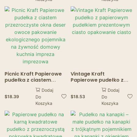
babeczki
posiłków
Picnic Kraft Papierowe
Vintage Kraft
pudełka z ciastem
Papierowe pudełko z
przezroczyste okna
papierowym pudełkiem
Dodaj
Dodaj
deser owoce pakowanie
prezentowym ciasto
$
18.39
$
18.53
Do
Do
ekologicznego
opakowanie ciasto
Koszyka
Koszyka
pojemnika na żywność
domowy kuchnia
impreza imprezowa