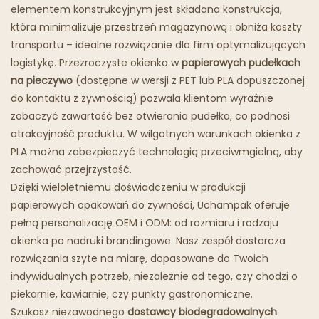
Tłusta Łyżka
elementem konstrukcyjnym jest składana konstrukcja,
która minimalizuje przestrzeń magazynową i obniża koszty
Restauracje Duchów
transportu – idealne rozwiązanie dla firm optymalizujących
logistykę. Przezroczyste okienko w
papierowych pudełkach
na pieczywo
(dostępne w wersji z PET lub PLA dopuszczonej
do kontaktu z żywnością) pozwala klientom wyraźnie
zobaczyć zawartość bez otwierania pudełka, co podnosi
atrakcyjność produktu. W wilgotnych warunkach okienka z
PLA można zabezpieczyć technologią przeciwmgielną, aby
zachować przejrzystość.
Dzięki wieloletniemu doświadczeniu w produkcji
papierowych opakowań do żywności, Uchampak oferuje
pełną personalizację OEM i ODM: od rozmiaru i rodzaju
okienka po nadruki brandingowe. Nasz zespół dostarcza
rozwiązania szyte na miarę, dopasowane do Twoich
indywidualnych potrzeb, niezależnie od tego, czy chodzi o
piekarnie, kawiarnie, czy punkty gastronomiczne.
Szukasz niezawodnego
dostawcy biodegradowalnych