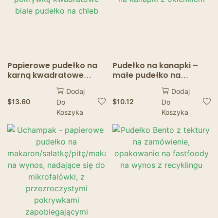
Papierowe pudełko na
Pudełko na kanapki –
karną kwadratowe
małe pudełko na
pudełko z
kanapki z trójkątnym
Dodaj
Dodaj
przezroczystą
pojemnikiem na kanapki
$
13.60
$
10.12
Do
Do
pokrywką kwadratowe
z okienkiem
Koszyka
Koszyka
białe pudełko na chleb