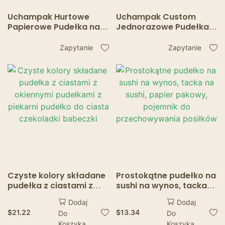
Uchampak Hurtowe
Uchampak Custom
Papierowe Pudełka na
Jednorazowe Pudełka
Żywność – Wysokiej
na Sushi – Opakowania
Jakości Jednorazowe
na Przekąski z Papieru
Zapytanie
Zapytanie
Pojemniki na Jedzenie
Kraft z Okienkiem
na Wynos i Na Wynos
Czyste kolory składane
Prostokątne pudełko na
pudełka z ciastami z
sushi na wynos, tacka
okiennymi pudełkami z
na sushi, papier
Dodaj
Dodaj
piekarni pudełko do
pakowy, pojemnik do
$
21.22
$
13.34
Do
Do
ciasta czekoladki
przechowywania
Koszyka
Koszyka