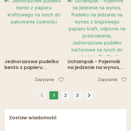
żywność Bio Box
wynos, pudełko na
lunch, pudełko Bio Box
Jednorazowe pudełko
Uchampak - Pojemnik
bento z papieru
na jedzenie na wynos,
kraftowego na lunch do
Pudełko na jedzenie na
pakowania żywności
wynos z brązowego
Zapytanie
Zapytanie
papieru kraft, odporne
na przeciekanie,
1
2
3
Jednorazowe pudełko
kartonowe na lunch do
cateringu Bio Box1
Zostaw wiadomość