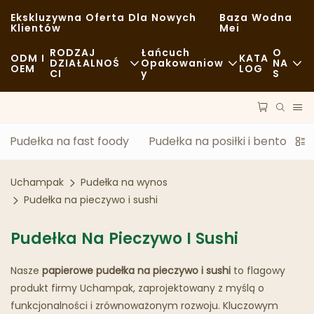
Ekskluzywna Oferta Dla Nowych
Baza Wodna
Klientów
Mei
RODZAJ
Łańcuch
O
ODM I
KATA
DZIAŁALNOŚ
Opakowaniow
NA
OEM
LOG
CI
Y
S
Fast Food
Surowce
Aktualności
Zwykły
Transport
Zrównoważo
Pudełka na fast foody
Pudełka na posiłki i bento
P
Wykwintna Kuchnia
Proces
Sprawy
Uchampak
Pudełka na wynos
Kawiarnie I Kawiarnie
Technologia
FAQS
Pudełka na pieczywo i sushi
Bufet
Blog
Pudełka Na Pieczywo I Sushi
Food Trucki
Nasze
papierowe pudełka na pieczywo i
sushi
to flagowy
Piekarnia
produkt firmy Uchampak, zaprojektowany z myślą o
funkcjonalności i zrównoważonym rozwoju. Kluczowym