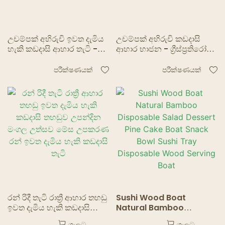
උචම්පක් අභිරුචි ඉවත දැමිය
උචම්පක් අභිරුචි කඩදාසි
හැකි කඩදාසි ආහාර තැටි -
ආහාර භාජන - ග්‍රීස්ප්‍රතිරෝධී
පරිසර හිතකාමී ෆ්රයිස් සහ
තනි සහ රැගෙන යාම සඳහා
කුකුල් මස් ඇසුරුම්
මැදිරි
පරීක්ෂණයක්
පරීක්ෂණයක්
රන් රිදී තැටි රාත්‍රී ආහාර තහඩු
Sushi Wood Boat
ඉවත දැමිය හැකි කඩදාසි
Natural Bamboo
තහඩුව උපන්දින මංගල
Disposable Salad
ගැලට
ගැලට