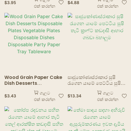
උත්සව මේස උපකරණ රන්
Dessert Pine Cake Boat
$
3.95
$
4.88
එක් කරන්න
එක් කරන්න
ඉවත දැමිය හැකි කඩදාසි තැටි
Snack Bowl Sushi Tray
Disposable Wood
Serving Boat
Wood Grain Paper Cake
සෘජුකෝණාස්රාකාර සුෂි
Dish Desserts
රැගෙන යාමේ පෙට්ටිය සුෂි
Disposable Plates
තැටි ක්‍රාෆ්ට් කඩදාසි ආහාර
ගැලට
ගැලට
Vegetable Plates
ගබඩා බහාලුම
$
3.43
$
13.34
එක් කරන්න
එක් කරන්න
Disposable Dishes
Disposable Party Paper
Tray Tableware