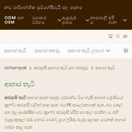
නව පාරිභෝගික සුවිශේෂී
මැයි ජල පදනම
ODM සහ
ව්‍යාපාර
ඇසුරුම්
නාමාවලි
අපි
OEM
වර්ගය
දාමය
ය
ගැන
ක්ෂණික ආහාර
අමු ද්රව්ය
පුවත්
අනියම්
ප්‍රවාහනය
තිරසාරභාවය
ආහාර තැටි
ආහාර තහඩු
ආහාර තැටි උපාංග
හොඳ භෝජන සංග්‍රහයක්
ක්‍රියාවලිය
නඩු
Uchampak
කඩදාසි ආහාර තැටි සහ තහඩුව
ආහාර තැටි
කැෆේ සහ කෝපි කඩ
තාක්ෂණය
FAQS
ආහාර තැටි
බුෆේ
බ්ලොග්
කඩදාසි තැටි
ආහාර සමඟ සෘජුව සම්බන්ධ විය හැකි ආහාර ශ්‍රේණියේ
ආහාර ට්‍රක් රථ
ක්‍රාෆ්ට් කඩදාසි වලින් සාදා ඇත. එය PE ආලේපනයක් ඇත, එය තෙල්
සහ ජල ආරක්ෂිත වේ. ක්‍රාෆ්ට් කඩදාසි ස්ථිර හා කල් පවතින ය. එහි
බේකරිය
බැදපු කුකුල් මස්, හොට් ඩෝග්, ප්‍රංශ ෆ්‍රයිස්, ළූණු මුදු සහ වෙනත් ආහාර
ගබඩා කළ හැක.
තෙල් සහිත හැන්දක්