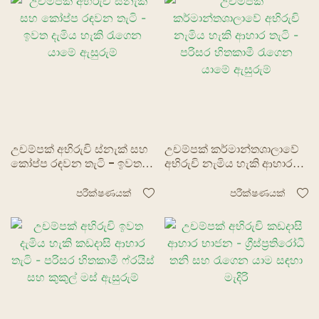
උචම්පක් අභිරුචි ස්නැක් සහ
උචම්පක් කර්මාන්තශාලාවේ
කෝප්ප රඳවන තැටි - ඉවත
අභිරුචි නැමිය හැකි ආහාර
දැමිය හැකි රැගෙන යාමේ
තැටි - පරිසර හිතකාමී රැගෙන
ඇසුරුම්
යාමේ ඇසුරුම්
පරීක්ෂණයක්
පරීක්ෂණයක්