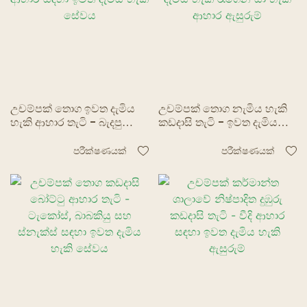
උචම්පක් තොග ඉවත දැමිය
උචම්පක් තොග නැමිය හැකි
හැකි ආහාර තැටි - බැදපු
කඩදාසි තැටි - ඉවත දැමිය
ආහාර සඳහා ඉවත දැමිය හැකි
හැකි රැගෙන යා හැකි ආහාර
සේවය
ඇසුරුම්
පරීක්ෂණයක්
පරීක්ෂණයක්