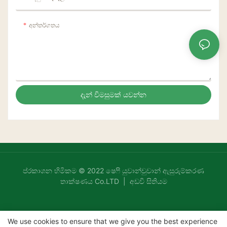
අන්තර්ගතය
දැන් විමසුමක් යවන්න
ප්රකාශන හිමිකම © 2022 ෂෙෆි යුවාන්චුවාන් ඇසුරුම්කරණ
තාක්ෂණය Co.LTD |
අඩවි සිතියම
We use cookies to ensure that we give you the best experience