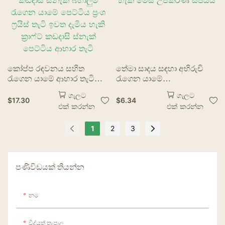
කෝප්ප රඳවනය සහිත
තේමා සාදය සඳහා අභිරුචි
රැගෙන යාමේ ආහාර තැටි
රැගෙන යාමේ
තෙල් ආරක්ෂිත කඩදාසි සහිත
ඇසුරුම්කරණය ඉවත දැමිය
ගැලට
ගැලට
කඩදාසි ස්නැක් බහාලුම්
හැකි මේස උපකරණ සපයයි
$
17.30
$
6.34
එක් කරන්න
එක් කරන්න
රැගෙන යාමේ පෙට්ටිය ප්‍රංශ
ෆ්‍රයිස් තැටි ඉවත දැමිය හැකි
ක්‍රාෆ්ට් කඩදාසි ස්නැක්
1
2
3
පෙට්ටිය ආහාර තැටි
පණිවිඩයක් තියන්න
නම
විද්යුත් තැපෑල