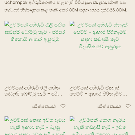
Uchampak අභිරුචිකරණය කළ හැකි විවිධ ප්‍රමාණ, ද්‍රව්‍ය, වර්ණ සහ
හැඩයන් නිෂ්පාදනය කළ හැකි අතර OEM සඳහා සහය දක්වයි&ODM.
භූත අවන්හල්
උචම්පක් අභිරුචි රැලි සහිත
උචම්පක් අභිරුචි ස්නැක්
කඩදාසි බෝට්ටු තැටි - පරිසර
පෙට්ටි - ආහාර පිරිනැමීම
හිතකාමී ආහාර ඇසුරුම්
සඳහා කඩදාසි තැටි
විලාසිතාවේ ඇසුරුම්
පරීක්ෂණයක්
පරීක්ෂණයක්