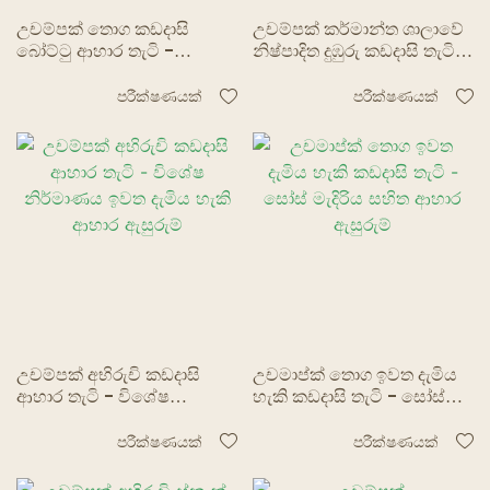
උචම්පක් තොග කඩදාසි
උචම්පක් කර්මාන්ත ශාලාවේ
බෝට්ටු ආහාර තැටි -
නිෂ්පාදිත දුඹුරු කඩදාසි තැටි -
ටැකෝස්, බාබකියු සහ
වීදි ආහාර සඳහා ඉවත දැමිය
ස්නැක්ස් සඳහා ඉවත දැමිය
හැකි ඇසුරුම්
පරීක්ෂණයක්
පරීක්ෂණයක්
හැකි සේවය
උචම්පක් අභිරුචි කඩදාසි
උචමාප්ක් තොග ඉවත දැමිය
ආහාර තැටි - විශේෂ
හැකි කඩදාසි තැටි - සෝස්
නිර්මාණය ඉවත දැමිය හැකි
මැදිරිය සහිත ආහාර ඇසුරුම්
ආහාර ඇසුරුම්
පරීක්ෂණයක්
පරීක්ෂණයක්