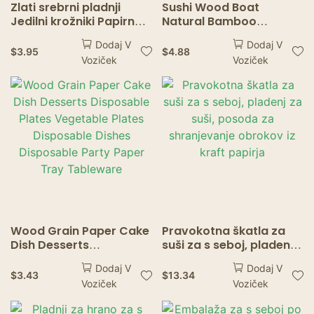
Zlati srebrni pladnji
Sushi Wood Boat
Jedilni krožniki Papirnati
Natural Bamboo
krožniki za rojstni dan
Disposable Salad
Dodaj V
Dodaj V
Poroka Namizna
Dessert Pine Cake Boat
$
3.95
$
4.88
Voziček
Voziček
posoda Zlati papirnati
Snack Bowl Sushi Tray
pladenj za enkratno
Disposable Wood
uporabo
Serving Boat
Wood Grain Paper Cake
Pravokotna škatla za
Dish Desserts
suši za s seboj, pladenj
Disposable Plates
za suši, posoda za
Dodaj V
Dodaj V
Vegetable Plates
shranjevanje obrokov iz
$
3.43
$
13.34
Voziček
Voziček
Disposable Dishes
kraft papirja
Disposable Party Paper