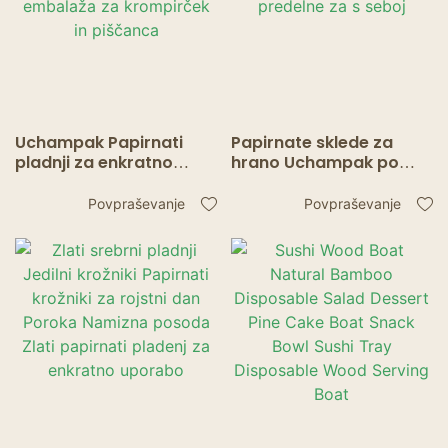
Uchampak Papirnati
Papirnate sklede za
pladnji za enkratno
hrano Uchampak po
uporabo – okolju
meri – mastne enojne in
prijazna embalaža za
predelne za s seboj
Povpraševanje
Povpraševanje
krompirček in piščanca