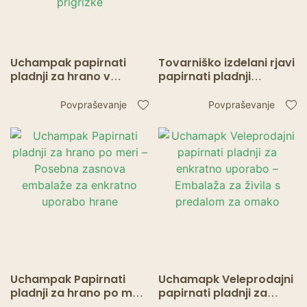
Uchampak papirnati
Tovarniško izdelani rjavi
pladnji za hrano v
papirnati pladnji
razsutem stanju –
Uchampak – Embalaža
serviranje za enkratno
za enkratno uporabo za
Povpraševanje
Povpraševanje
uporabo za tacose, žar
ulično hrano
in prigrizke
Uchampak Papirnati
Uchamapk Veleprodajni
pladnji za hrano po meri
papirnati pladnji za
– Posebna zasnova
enkratno uporabo –