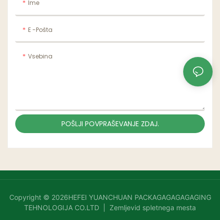
Ime
E -pošta
Vsebina
POŠLJI POVPRAŠEVANJE ZDAJ.
Copyright © 2026HEFEI YUANCHUAN PACKAGAGAGAGAGING
TEHNOLOGIJA CO.LTD |
Zemljevid spletnega mesta