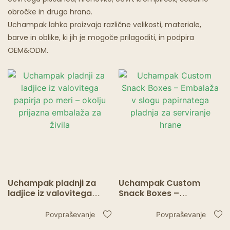
obročke in drugo hrano.
Restavracije Z Duhovi
Uchampak lahko proizvaja različne velikosti, materiale,
barve in oblike, ki jih je mogoče prilagoditi, in podpira
OEM&ODM.
Uchampak pladnji za
Uchampak Custom
ladjice iz valovitega
Snack Boxes –
papirja po meri – okolju
Embalaža v slogu
prijazna embalaža za
papirnatega pladnja za
Povpraševanje
Povpraševanje
živila
serviranje hrane