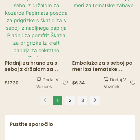
Tray Tableware
Pladnji za hrano za s
Embalaža za s seboj po
seboj z držalom za
meri za tematske
kozarce Papirnata
zabave
Dodaj V
Dodaj V
posoda za prigrizke s
$
17.30
$
6.34
Voziček
Voziček
škatlo za s seboj iz
naoljnega papirja
Pladnji za pomfrit Škatla
1
2
3
za prigrizke iz kraft
papirja za enkratno
uporabo Pladnji za
Pustite sporočilo
hrano