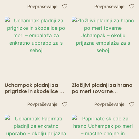
embalaže za enkratno
Embalaža za živila s
Povpraševanje
Povpraševanje
uporabo hrane
predalom za omako
Uchampak pladnji za
Zložljivi pladnji za hrano
prigrizke in skodelice po
po meri tovarne
meri – embalaža za
Uchampak – okolju
enkratno uporabo za s
prijazna embalaža za s
Povpraševanje
Povpraševanje
seboj
seboj