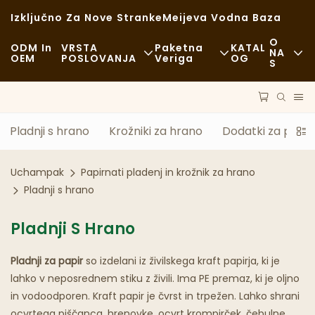
Izključno Za Nove Stranke
Meijeva Vodna Baza
O
ODM In
VRSTA
Paketna
KATAL
NA
OEM
POSLOVANJA
Veriga
OG
S
Novice
Hitra Hrana
Surovine
Trajnost
Sproščeno
Prevoz
Pladnji s hrano
Krožniki za hrano
Dodatki za pladn
Primeri
Fina Kulinarika
Postopek
Uchampak
Papirnati pladenj in krožnik za hrano
FAQS
Kavarne In Kavarne
Tehnologija
Pladnji s hrano
Blog
Bife
Pladnji S Hrano
Tovornjaki S Hrano
Pladnji za papir
so izdelani iz živilskega kraft papirja, ki je
lahko v neposrednem stiku z živili. Ima PE premaz, ki je oljno
Pekarna
in vodoodporen. Kraft papir je čvrst in trpežen. Lahko shrani
Mastna Žlica
ocvrtega piščanca, hrenovke, ocvrt krompirček, čebulne