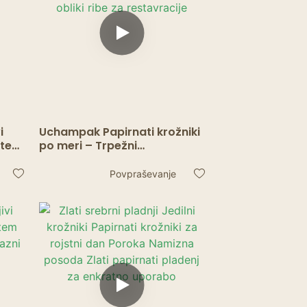
i
Uchampak Papirnati krožniki
sutem
po meri – Trpežni
maščoboodporni krožniki v
obliki ribe za restavracije
Povpraševanje