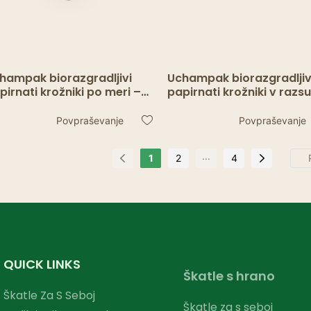
hampak biorazgradljivi
Uchampak biorazgradljiv
pirnati krožniki po meri –
papirnati krožniki v raz
ajni, maščoboodporni za
stanju – trpežni, okolju
bave in restavracije
prijazni za gostinsko str
Povpraševanje
Povpraševanje
...
1
2
4
QUICK LINKS
Škatle s hrano
Škatle Za S Seboj
Škatle za s seboj