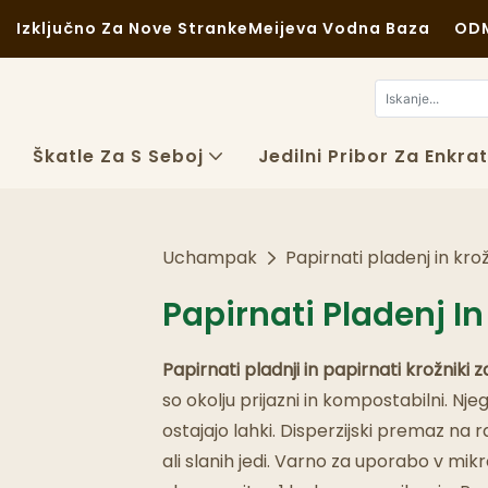
Izključno Za Nove Stranke
Meijeva Vodna Baza
ODM
Škatle Za S Seboj
Jedilni Pribor Za Enkr
Uchampak
Papirnati pladenj in kro
Papirnati Pladenj I
Papirnati pladnji in papirnati krožnik
so okolju prijazni in kompostabilni. Nj
ostajajo lahki. Disperzijski premaz na
ali slanih jedi. Varno za uporabo v m