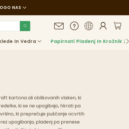
LOG
O NAS
ovice
rajnost
klede In Vedra
Papirnati Pladenj In Krožnik 
rimeri
AQS
log
ft kartona ali oblikovanih vlaken, ki
redelke, ki se ne upogibajo, hkrati pa
ovršino, ki preprečuje puščanje ocvrtih
brez upogibanja, pladenj pa prenese