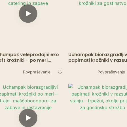
hampak veleprodajni eko
Uchampak biorazgradljiv
aft krožniki – po meri
papirnati krožniki v raz
likovani in barvni tisk za
stanju – težki pravokotni
tering in zabave
krožniki za gostinstvo
Povpraševanje
Povpraševanje