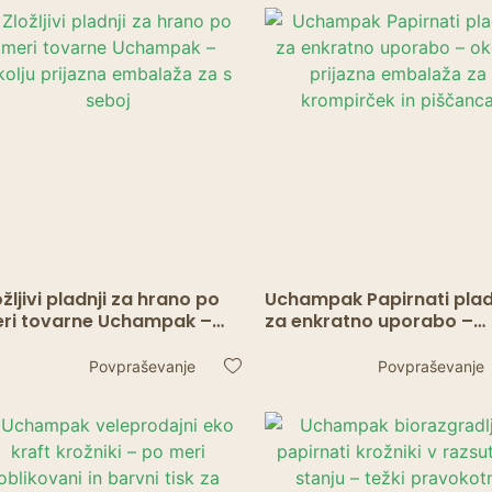
ožljivi pladnji za hrano po
Uchampak Papirnati plad
ri tovarne Uchampak –
za enkratno uporabo –
olju prijazna embalaža za
okolju prijazna embalaža
seboj
krompirček in piščanca
Povpraševanje
Povpraševanje