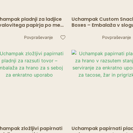
hampak pladnji za ladjice
Uchampak Custom Snac
 valovitega papirja po meri
Boxes – Embalaža v slog
okolju prijazna embalaža
papirnatega pladnja za
živila
serviranje hrane
Povpraševanje
Povpraševanje
hampak zložljivi papirnati
Uchampak papirnati plad