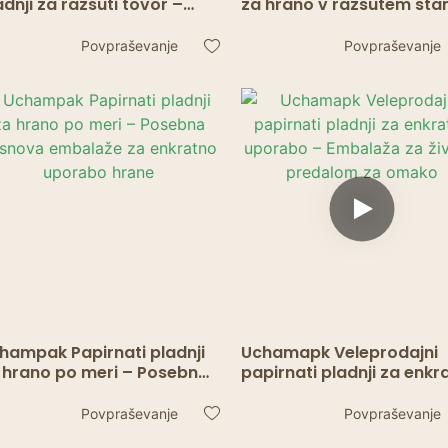
adnji za razsuti tovor –
za hrano v razsutem stan
balaža za hrano za s
serviranje za enkratno
boj za enkratno uporabo
uporabo za tacose, žar i
Povpraševanje
Povpraševanje
prigrizke
hampak Papirnati pladnji
Uchamapk Veleprodajni
 hrano po meri – Posebna
papirnati pladnji za enkr
snova embalaže za
uporabo – Embalaža za
kratno uporabo hrane
živila s predalom za om
Povpraševanje
Povpraševanje