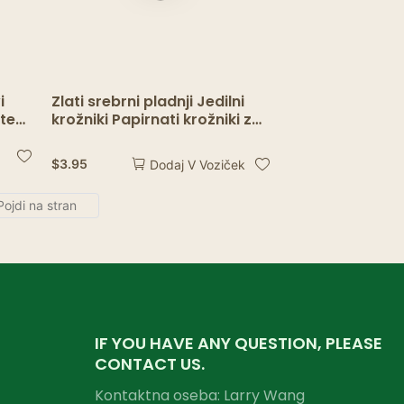
i
Zlati srebrni pladnji Jedilni
sutem
krožniki Papirnati krožniki za
rojstni dan Poroka Namizna
ežbo
posoda Zlati papirnati
$
3.95
Dodaj V Voziček
pladenj za enkratno uporabo
IF YOU HAVE ANY QUESTION, PLEASE
CONTACT US.
Kontaktna oseba: Larry Wang