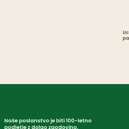
Uc
pa
tr
za
Naše poslanstvo je biti 100-letno
podjetje z dolgo zgodovino.