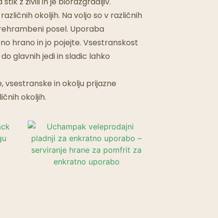
 z živili in je biorazgradljiv.
zličnih okoljih. Na voljo so v različnih
e prehrambeni posel. Uporaba
no hrano in jo pojejte. Vsestranskost
do glavnih jedi in sladic lahko
 vsestranske in okolju prijazne
čnih okoljih.