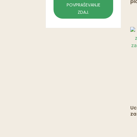
pl
POVPRAŠEVANJE
em
ZDAJ.
se
Uc
za
za
en