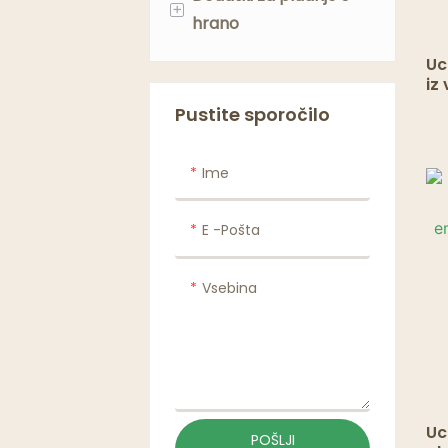
+
hrano
Uc
Torbe & papir za
iz
pladnje
– 
Pustite sporočilo
za 
Ime
E -pošta
Vsebina
Uc
POŠLJI