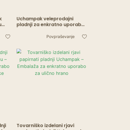
k
Uchampak veleprodajni
u
pladnji za enkratno uporabo
– serviranje hrane za pomfrit
za enkratno uporabo
Povpraševanje
nji
Tovarniško izdelani rjavi