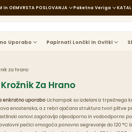
 In OEM
VRSTA POSLOVANJA
Paketna Veriga
KATA
Hitra Hrana
Surovine
N
Sproščeno
Prevoz
T
atno Uporabo
Papirnati Lončki In Ovitki
S
Fina Kulinarika
Postopek
P
Kavarne In Kavarne
Tehnologija
F
žnik za hrano
Bife
B
n Krožnik Za Hrano
Tovornjaki S Hrano
i za enkratno uporabo
Uchampak so izdelani iz trpežnega kra
Pekarna
egova enostenska, a z rebri ojačana struktura tvori plitve p
 rastlinski osnovi zagotavlja oljeodporno in vodoodporno p
Mastna Žlica
ikrovalovni pečici omogoča ponovno segrevanje do 120 °C 