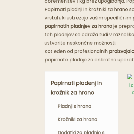
obremenitev 1 kg brez upogibanja. Popol
Papirnati pladnji in krožniki za hrano s
vrstah, ki ustrezajo vašim specifičnim
papirnatih pladnjev za hrano
je prepro
teh pladnjev se odraža tudi v raznolikos
ustvarite neskončne možnosti.
Kot eden od profesionalnih
proizvajal
papirnate pladnje za enkratno uporabo, 
Papirnati pladenj in
krožnik za hrano
Pladnji s hrano
Krožniki za hrano
Dodatki za pladnjo s