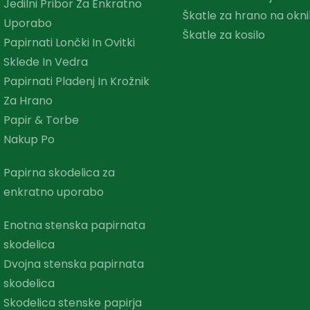
Jedilni Pribor Za Enkratno
Škatle za hrano na okn
Uporabo
Škatle za kosilo
Papirnati Lončki In Ovitki
Sklede In Vedra
Papirnati Pladenj In Krožnik
Za Hrano
Papir & Torbe
Nakup Po
Papirna skodelica za
enkratno uporabo
Enotna stenska papirnata
skodelica
Dvojna stenska papirnata
skodelica
Skodelica stenske papirja