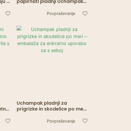
ju –
papirnati pladnji Uchampak
– Embalaža za enkratno
n
uporabo za ulično hrano
Povpraševanje
Uchampak pladnji za
atno
prigrizke in skodelice po meri
– embalaža za enkratno
ako
uporabo za s seboj
Povpraševanje