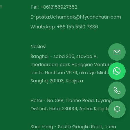
ih
Tel.: +86
18156927652
E-pošta:
Uchampak@hfyuanchuan.com
WhatsApp: +86 155 5510 7886
Naslov:
Šanghaj - soba 205, stavba A,
mednarodni park Hongqiao Venture,
cesta Hechuan 2679, okrožje Minhang,
Šanghaj 201103, Kitajska
Hefei - No. 388, Tianhe Road, Luyang
District, Hefei 230001, Anhui, Kitajska
Shucheng - South Gonglin Road, cona