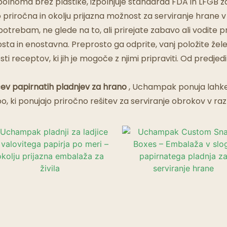
Restavracije Z Duhovi
noma brez plastike, izpolnjuje standarda FDA in LFGB za stik
o priročna in okolju prijazna možnost za serviranje hrane v ra
 potrebam, ne glede na to, ali prirejate zabavo ali vodit
sta in enostavna. Preprosto ga odprite, vanj položite žele
ti receptov, ki jih je mogoče z njimi pripraviti. Od predjedi 
cev papirnatih pladnjev za hrano
, Uchampak ponuja lahke,
ki ponujajo priročno rešitev za serviranje obrokov v razli