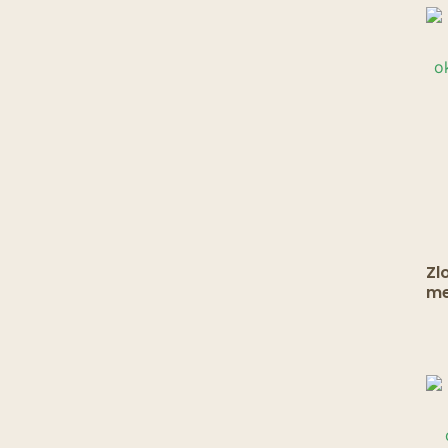
Zl
me
ok
s 