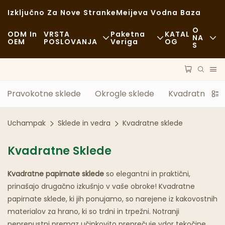
Izključno Za Nove Stranke
Meijeva Vodna Baza
O
ODM In
VRSTA
Paketna
KATAL
NA
OEM
POSLOVANJA
Veriga
OG
S
Novice
Hitra Hrana
Surovine
Trajnost
Sproščeno
Prevoz
Pravokotne sklede
Okrogle sklede
Kvadratne skl
Primeri
Fina Kulinarika
Postopek
Uchampak
Sklede in vedra
Kvadratne sklede
FAQS
Kavarne In Kavarne
Tehnologija
Kvadratne Sklede
Blog
Bife
Kvadratne papirnate sklede
so elegantni in praktični,
Tovornjaki S Hrano
prinašajo drugačno izkušnjo v vaše obroke! Kvadratne
papirnate sklede, ki jih ponujamo, so narejene iz kakovostnih
Pekarna
materialov za hrano, ki so trdni in trpežni. Notranji
Mastna Žlica
neprepustni premaz učinkovito preprečuje vdor tekočine,