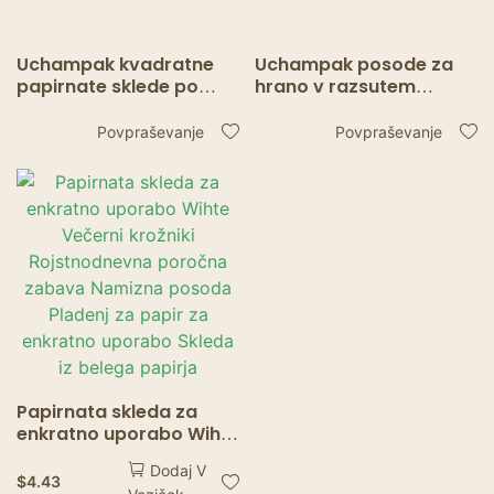
Uchampak kvadratne
Uchampak posode za
papirnate sklede po
hrano v razsutem
meri –
stanju, odporne proti
maščoboodporne,
maščobi –
Povpraševanje
Povpraševanje
vodoodporne, posode
visokokakovostne
za enkratno uporabo,
sklede za restavracije in
primerne za živila
solate
Papirnata skleda za
enkratno uporabo Wihte
Večerni krožniki
Dodaj V
Rojstnodnevna poročna
$
4.43