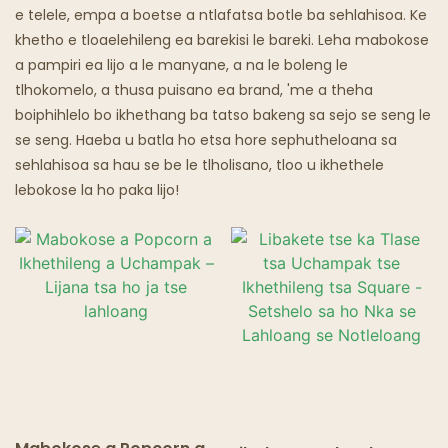
e telele, empa a boetse a ntlafatsa botle ba sehlahisoa. Ke
khetho e tloaelehileng ea barekisi le bareki. Leha mabokose
a pampiri ea lijo a le manyane, a na le boleng le
tlhokomelo, a thusa puisano ea brand, 'me a theha
boiphihlelo bo ikhethang ba tatso bakeng sa sejo se seng le
se seng. Haeba u batla ho etsa hore sephutheloana sa
sehlahisoa sa hau se be le tlholisano, tloo u ikhethele
lebokose la ho paka lijo!