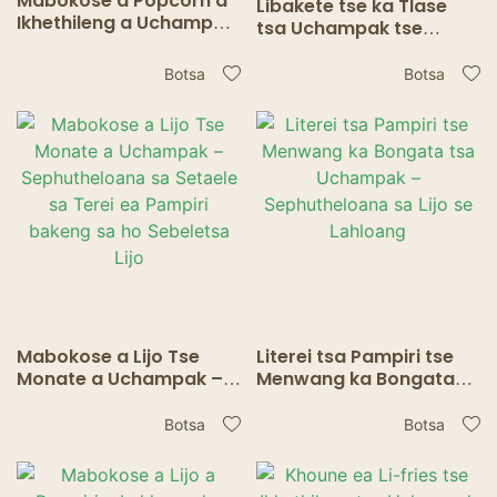
Mabokose a Popcorn a
Libakete tse ka Tlase
Ikhethileng a Uchampak
tsa Uchampak tse
– Lijana tsa ho ja tse
Ikhethileng tsa Square -
lahloang
Setshelo sa ho Nka se
Botsa
Botsa
Lahloang se Notleloang
Mabokose a Lijo Tse
Literei tsa Pampiri tse
Monate a Uchampak –
Menwang ka Bongata
Sephutheloana sa
tsa Uchampak –
Setaele sa Terei ea
Sephutheloana sa Lijo
Botsa
Botsa
Pampiri bakeng sa ho
se Lahloang
Sebeletsa Lijo