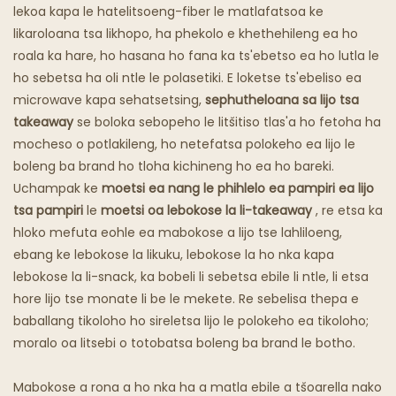
Khaba E Mafura
lekoa kapa le hatelitsoeng-fiber le matlafatsoa ke
likaroloana tsa likhopo, ha phekolo e khethehileng ea ho
Lijo Tsa Lijo Tsa Sepoko
roala ka hare, ho hasana ho fana ka ts'ebetso ea ho lutla le
ho sebetsa ha oli ntle le polasetiki. E loketse ts'ebeliso ea
microwave kapa sehatsetsing,
sephutheloana sa lijo tsa
takeaway
se boloka sebopeho le litšitiso tlas'a ho fetoha ha
mocheso o potlakileng, ho netefatsa polokeho ea lijo le
boleng ba brand ho tloha kichineng ho ea ho bareki.
Uchampak ke
moetsi ea nang le phihlelo ea pampiri ea lijo
tsa pampiri
le
moetsi oa lebokose la li-takeaway
, re etsa ka
hloko mefuta eohle ea mabokose a lijo tse lahliloeng,
ebang ke lebokose la likuku, lebokose la ho nka kapa
lebokose la li-snack, ka bobeli li sebetsa ebile li ntle, li etsa
hore lijo tse monate li be le mekete. Re sebelisa thepa e
baballang tikoloho ho sireletsa lijo le polokeho ea tikoloho;
moralo oa litsebi o totobatsa boleng ba brand le botho.
Mabokose a rona a ho nka ha a matla ebile a tšoarella nako