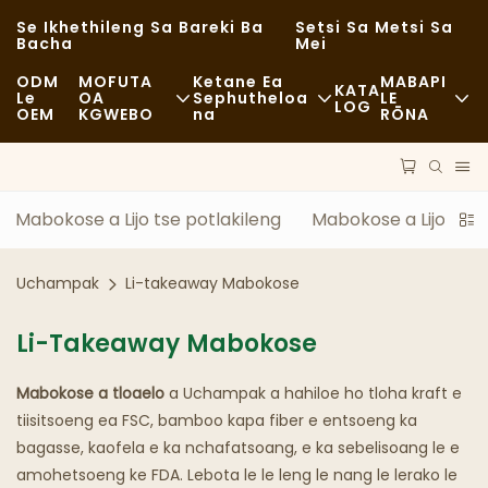
Se Ikhethileng Sa Bareki Ba
Setsi Sa Metsi Sa
Bacha
Mei
ODM
MOFUTA
Ketane Ea
MABAPI
KATA
Le
OA
Sephutheloa
LE
LOG
OEM
KGWEBO
Na
RŌNA
Lijo Tse Halikiloeng
Lisebelisoa Tse So Fetoloe
Litaba
E Sa Tloaelehang
Lipalangoang
Botsitso
Mabokose a Lijo tse potlakileng
Mabokose a Lijo le B
Lijo Tse Monate
Tshebetso
Linyeoe
Uchampak
Li-takeaway Mabokose
Li-Cafe Le Mabenkele A Kofi
Theknoloji
FAQS
Li-Takeaway Mabokose
Mokete Oa Lijo Tse Fapaneng
Blog
Mabokose a
Literaka Tsa Lijo
tloaelo
a Uchampak a hahiloe ho tloha kraft e
tiisitsoeng ea FSC, bamboo kapa fiber e entsoeng ka
Lebenkele
bagasse, kaofela e ka nchafatsoang, e ka sebelisoang le e
amohetsoeng ke FDA. Lebota le le leng le nang le lerako le