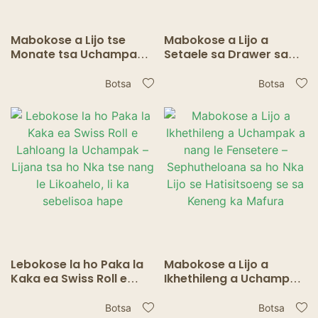
Mabokose a Lijo tse
Mabokose a Lijo a
Monate tsa Uchampak a
Setaele sa Drawer sa
Ikhethileng – Mokhahlelo
Uchampak -
oa Eco Insert bakeng sa
Sephutheloana sa
Botsa
Botsa
Pakete ea Bakery
Matchbox se Thellang
se nang le Dividers
Lebokose la ho Paka la
Mabokose a Lijo a
Kaka ea Swiss Roll e
Ikhethileng a Uchampak
Lahloang la Uchampak
a nang le Fensetere –
– Lijana tsa ho Nka tse
Sephutheloana sa ho
Botsa
Botsa