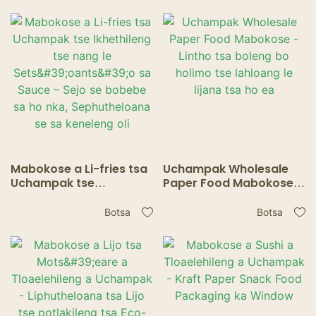
nang le Likoahelo, li ka
Nka Lijo se Hatisitsoeng
sebelisoa hape
se sa Keneng ka Mafura
Mabokose a Li-fries tsa
Uchampak Wholesale
Uchampak tse
Paper Food Mabokose -
Ikhethileng tse nang le
Lintho tsa boleng bo
Sets'oants'o sa Sauce –
holimo tse lahloang le
Botsa
Botsa
Sejo se bobebe sa ho
lijana tsa ho ea
nka, Sephutheloana se
sa keneleng oli