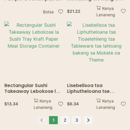
Thekiso e Phahameng a
mabokose a nang le
Kenya
nang le Likamore -
lifensetere tsa "feshene
$
21.22
Botsa
Lenaneng
Sephutheloana se
ea feshene ea feshene
Lahloang sa ho Nka
ea" li-cookie "lebokose
la li-Chokolate tsa
Chokolate
Rectangular Sushi
Lisebelisoa tsa
Takeaway Lebokose la
Liphutheloana tse
Sushi Tray Kraft Paper
Tloaelehileng tsa
Kenya
Kenya
Meal Storage Container
Tableware tse lahloang
$
13.34
$
6.34
Lenaneng
Lenaneng
bakeng sa Mokete oa
Theme
1
2
3