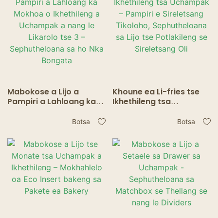
Mabokose a Lijo a
Khoune ea Li-fries tse
Pampiri a Lahloang ka
Ikhethileng tsa
Mokhoa o Ikhethileng a
Uchampak – Pampiri e
Uchampak a nang le
Sireletsang Tikoloho,
Botsa
Botsa
Likarolo tse 3 –
Sephutheloana sa Lijo
Sephutheloana sa ho
tse Potlakileng se
Nka Bongata
Sireletsang Oli