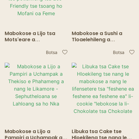
Mabokose a Lijo tsa
Mabokose a Sushi a
Mots'eare a
Tloaelehileng a
Tloaelehileng a
Uchampak - Kraft Paper
Uchampak -
Snack Food Packaging
Botsa
Botsa
Liphutheloana tsa Lijo
ka Window
tse potlakileng tsa Eco-
Friendly tse tsoang ho
Mofani oa Feme
Mabokose a Lijo a
Libuka tsa Cake tse
Pampiri a Uchampak a
Hloekileng tse nang le