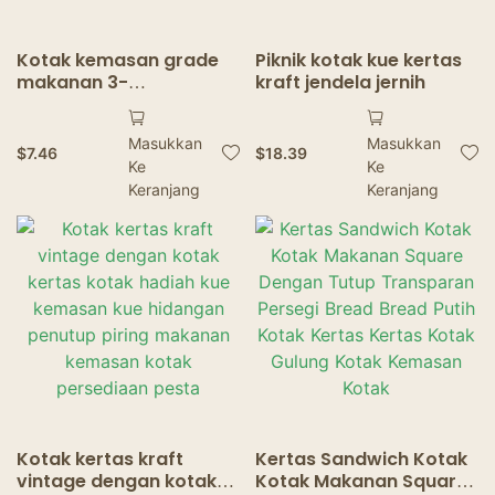
Kotak kemasan grade
Piknik kotak kue kertas
makanan 3-
kraft jendela jernih
kompartemen ramah
lingkungan untuk
Masukkan
Masukkan
makanan cepat saji
$
7.46
$
18.39
Ke
Ke
kotak takeout
berkualitas tinggi untuk
Keranjang
Keranjang
kemasan kentang
goreng ayam goreng
Kotak kertas kraft
Kertas Sandwich Kotak
vintage dengan kotak
Kotak Makanan Square