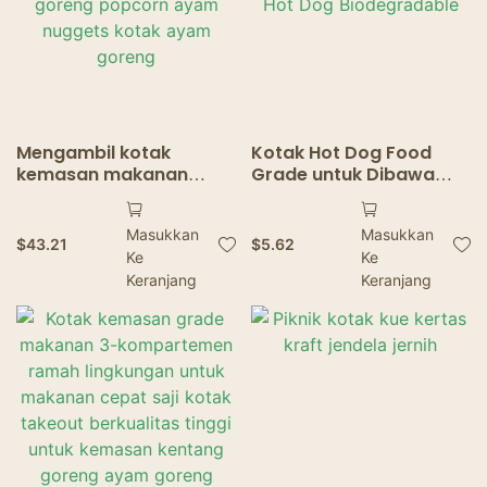
Mengambil kotak
Kotak Hot Dog Food
kemasan makanan
Grade untuk Dibawa
hamburger kentang
Pulang Kemasan Kotak
goreng popcorn ayam
Hot Dog Biodegradable
Masukkan
Masukkan
nuggets kotak ayam
$
43.21
$
5.62
Ke
Ke
goreng
Keranjang
Keranjang