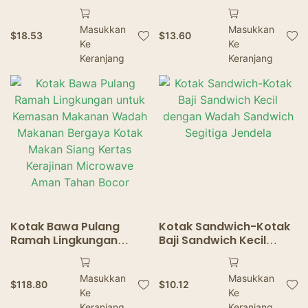
kertas kotak hadiah kue
Dengan Tutup
kemasan kue hidangan
Transparan Persegi
Masukkan
Masukkan
penutup piring makanan
Bread Bread Putih Kotak
$
18.53
$
13.60
Ke
Ke
kemasan kotak
Kertas Kertas Kotak
persediaan pesta
Keranjang
Gulung Kotak Kemasan
Keranjang
Kotak
Kotak Bawa Pulang
Kotak Sandwich-Kotak
Ramah Lingkungan
Baji Sandwich Kecil
untuk Kemasan
dengan Wadah
Makanan Wadah
Sandwich Segitiga
Masukkan
Masukkan
Makanan Bergaya
Jendela
$
118.80
$
10.12
Ke
Ke
Kotak Makan Siang
Keranjang
Keranjang