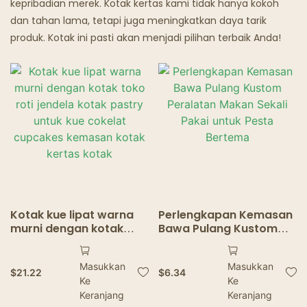
kepribadian merek. Kotak kertas kami tidak hanya kokoh
dan tahan lama, tetapi juga meningkatkan daya tarik
Restoran Hantu
produk. Kotak ini pasti akan menjadi pilihan terbaik Anda!
Kotak kue lipat warna
Perlengkapan Kemasan
murni dengan kotak
Bawa Pulang Kustom
toko roti jendela kotak
Peralatan Makan Sekali
pastry untuk kue
Pakai untuk Pesta
Masukkan
Masukkan
cokelat cupcakes
Bertema
$
21.22
$
6.34
Ke
Ke
kemasan kotak kertas
kotak
Keranjang
Keranjang