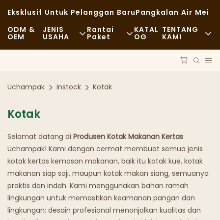
Eksklusif Untuk Pelanggan Baru
Pangkalan Air Mei
ODM &
JENIS
Rantai
KATAL
TENTANG
OEM
USAHA
Paket
OG
KAMI
Makanan Cepat Saji
Bahan Baku
Berita
Kasual
Angkutan
Keberlanjutan
Uchampak
Instock
Kotak
Santapan Mewah
Proses
Kasus
Kotak
Kafe Dan Kedai Kopi
Teknologi
FAQS
Selamat datang di
Produsen Kotak Makanan Kertas
Prasmanan
Blog
Uchampak! Kami dengan cermat membuat semua jenis
kotak kertas kemasan makanan, baik itu kotak kue, kotak
Truk Makanan
makanan siap saji, maupun kotak makan siang, semuanya
praktis dan indah. Kami menggunakan bahan ramah
Toko Roti
lingkungan untuk memastikan keamanan pangan dan
lingkungan; desain profesional menonjolkan kualitas dan
Sendok Berminyak