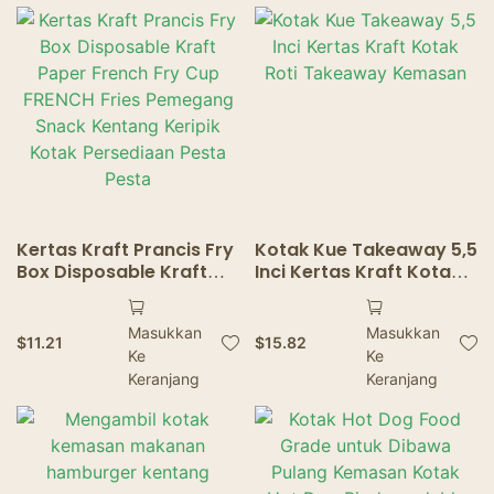
Kertas Kraft Prancis Fry
Kotak Kue Takeaway 5,5
Box Disposable Kraft
Inci Kertas Kraft Kotak
Paper French Fry Cup
Roti Takeaway
FRENCH Fries Pemegang
Kemasan
Masukkan
Masukkan
Snack Kentang Keripik
$
11.21
$
15.82
Ke
Ke
Kotak Persediaan Pesta
Pesta
Keranjang
Keranjang