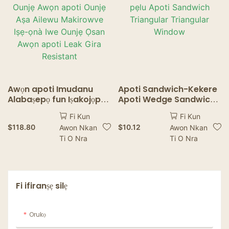
Awọn apoti Imudanu
Apoti Sandwich-Kekere
Alabaṣepọ fun Iṣakojọpọ
Apoti Wedge Sandwich
Ounjẹ Awọn apoti Ounjẹ
pẹlu Apoti Sandwich
Fi Kun
Fi Kun
Aṣa Ailewu Makirowve
Triangular Triangular
$
118.80
$
10.12
Awon Nkan
Awon Nkan
Iṣẹ-ọnà Iwe Ounjẹ Ọsan
Window
Ti O Nra
Ti O Nra
Awọn apoti Leak Gira
Resistant
Fi ifiranṣẹ silẹ
Orukọ