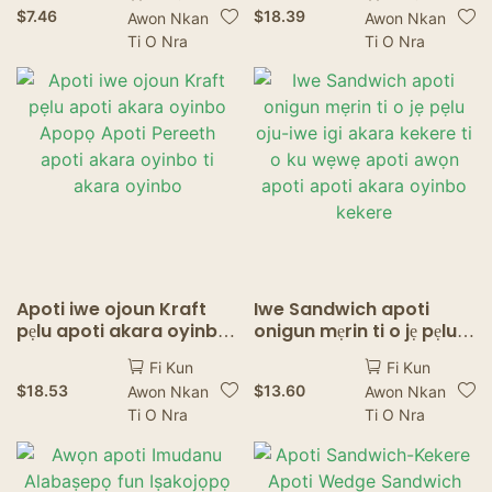
Windows desser Eso ti o
$
7.46
$
18.39
Awon Nkan
Awon Nkan
ntọju eco-ore ti o dara
Ti O Nra
Ti O Nra
ebun ti ile idana ounjẹ
Apoti iwe ojoun Kraft
Iwe Sandwich apoti
pẹlu apoti akara oyinbo
onigun mẹrin ti o jẹ pẹlu
Apopọ Apoti Pereeth
oju-iwe igi akara kekere
Fi Kun
Fi Kun
apoti akara oyinbo ti
ti o ku wẹwẹ apoti awọn
$
18.53
$
13.60
Awon Nkan
Awon Nkan
akara oyinbo
apoti apoti akara
Ti O Nra
Ti O Nra
oyinbo kekere