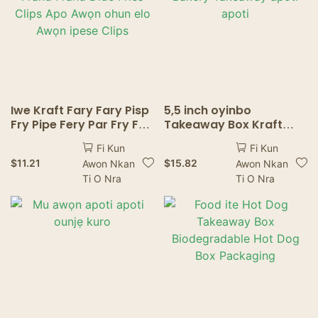
Iwe Kraft Fary Fary Pisp
5,5 inch oyinbo
Fry Pipe Fery Par Fry Fry
Takeaway Box Kraft
Frand Frand Dide Fries
Paper Bakery Takeaway
Fi Kun
Fi Kun
Clips Apo Awọn ohun elo
apoti apoti
$
11.21
$
15.82
Awon Nkan
Awon Nkan
Awọn ipese Clips
Ti O Nra
Ti O Nra