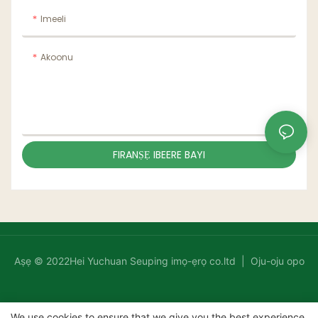
Imeeli
Akoonu
FIRANṢẸ IBEERE BAYI
Aṣẹ © 2022Hei Yuchuan Seuping imọ-ẹrọ co.ltd |
Oju-oju opo
We use cookies to ensure that we give you the best experience