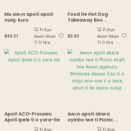
Mu awọn apoti apoti
Food ite Hot Dog
ounjẹ kuro
Takeaway Box
Biodegradable Hot Dog
Fi Kun
Fi Kun
Box Packaging
$
43.21
$
5.62
Awon Nkan
Awon Nkan
Ti O Nra
Ti O Nra
Apoti ACO-Frouses:
Awọn apoti akara
Apoti Ipele ti o yara-ite
oyinbo Iwe ti Picnic
Kraft Iwe Awọn agekuru
Fi Kun
Fi Kun