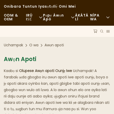
Onibara Tuntun Iyasọtọ
Ilẹ̀ Omi Mei
ODM &
IRÚ
Pẹpẹ Àwọn
ÀKÁTÁ
NÍPA
OEM
IṢẸ́
Àpò
LÌ
WA
Ounjẹ Yara
Àwọn Ohun Èlò Aise
Awọn Iroyin
Àìròtẹ́lẹ̀
Ìrìnnà
Igbẹkẹle
Uchampak
O wa
Awọn apoti
Ounjẹ Adùn
Ilana
Àwọn Ọ̀ràn
Awọn Apoti
Àwọn Ilé Káfí Àti Àwọn Ilé Kọfí
Ìmọ̀-Ẹ̀rọ
FAQS
Kaabọ si
Olupese Awọn apoti Ounjẹ Iwe
Uchampak! A
Búfétì
Bulọọgi
farabalẹ ṣẹda gbogbo iru awọn apoti iwe apoti ounjẹ, boya o
jẹ apoti akara oyinbo kan, apoti gbigbe tabi apoti ounjẹ ọsan,
Àwọn Ọkọ̀ Akẹ́rù Oúnjẹ
gbogbo wọn wulo ati lẹwa. A lo awọn ohun elo ore ayika lati
rii daju ounje ati aabo ayika; ọjọgbọn oniru ifojusi brand
Ilé-Iṣẹ́ Búrẹ́dì
didara ati eniyan. Awọn apoti iwe wa kii ṣe alagbara nikan ati
ti o tọ, ṣugbọn tun mu ifamọra ọja naa pọ si. Wọn yoo
Ṣíbí Oníróró