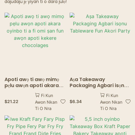
dajudaju jẹ yiyan ti o dara julọ!
Àwọn Ilé Oúnjẹ Ẹ̀mí
Apoti awọ ti awọ mimọ
Aṣa Takeaway
pẹlu awọn apoti akara
Packaging Agbari isọnu
oyinbo ti a fi omi ṣan fun
Tableware Fun Akori
Fi Kun
Fi Kun
awọn apoti kekere
Party
$
21.22
$
6.34
Awon Nkan
Awon Nkan
chocolages
Ti O Nra
Ti O Nra