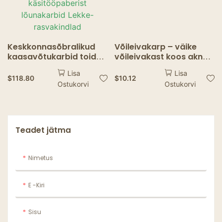
Keskkonnasõbralikud
Võileivakarp – väike
kaasavõtukarbid toidu
võileivakast koos akna
pakendamiseks Stiilsed
kolmnurkse
Lisa
Lisa
toidukonteinerid Ohutu
võileivakonteineriga
$
118.80
$
10.12
Ostukorvi
Ostukorvi
mikrolaineahjuga
käsitööpaberist
lõunakarbid Lekke-
rasvakindlad
Teadet jätma
Nimetus
E -kiri
Sisu