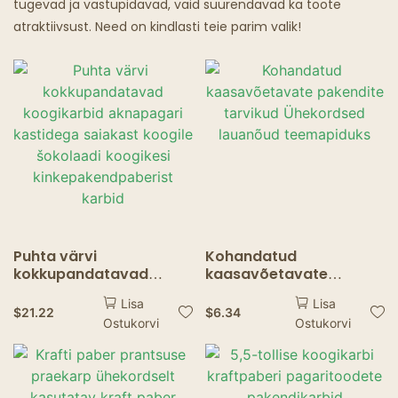
tugevad ja vastupidavad, vaid suurendavad ka toote
atraktiivsust. Need on kindlasti teie parim valik!
Kummitusrestoranid
Puhta värvi
Kohandatud
kokkupandatavad
kaasavõetavate
koogikarbid aknapagari
pakendite tarvikud
Lisa
Lisa
kastidega saiakast
Ühekordsed lauanõud
$
21.22
$
6.34
Ostukorvi
Ostukorvi
koogile šokolaadi
teemapiduks
koogikesi
kinkepakendpaberist
karbid