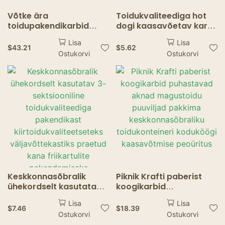
Võtke ära
Toidukvaliteediga hot
toidupakendikarbid
dogi kaasavõetav karp
Hamburger friikartulid
Biolagunev hot dogi
Lisa
Lisa
popkorni kana tükid
karbi pakend
$
43.21
$
5.62
Ostukorvi
Ostukorvi
praetud kanakarbid
Keskkonnasõbralik
Piknik Krafti paberist
ühekordselt kasutatav
koogikarbid
3-sektsiooniline
puhastavad aknad
Lisa
Lisa
toidukvaliteediga
magustoidu puuviljad
$
7.46
$
18.39
Ostukorvi
Ostukorvi
pakendikast
pakkima