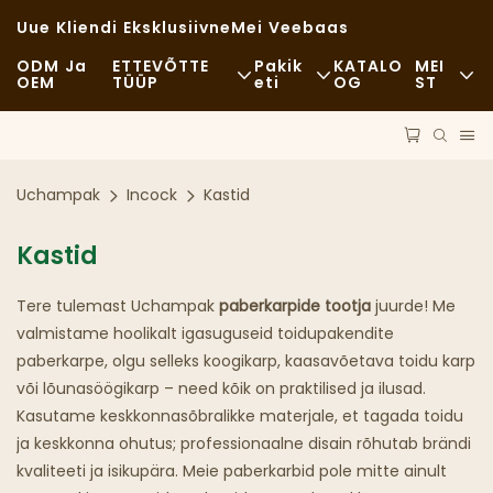
Uue Kliendi Eksklusiivne
Mei Veebaas
ODM Ja
ETTEVÕTTE
Pakik
KATALO
MEI
OEM
TÜÜP
Eti
OG
ST
Kiirtoit
Toorained
Uudised
Vabaaja
Transport
Jätkusuutlikk
Uchampak
Incock
Kastid
Peen Einestamine
Protsess
Juhtumid
Kastid
Kohvikud Ja Kohvikud
Tehnoloogia
FAQS
Tere tulemast Uchampak
paberkarpide tootja
juurde! Me
Rootsi Laud
Blogi
valmistame hoolikalt igasuguseid toidupakendite
paberkarpe, olgu selleks koogikarp, kaasavõetava toidu karp
Toidukärud
või lõunasöögikarp – need kõik on praktilised ja ilusad.
Kasutame keskkonnasõbralikke materjale, et tagada toidu
Pagariäri
ja keskkonna ohutus; professionaalne disain rõhutab brändi
kvaliteeti ja isikupära. Meie paberkarbid pole mitte ainult
Rasvane Lusikas