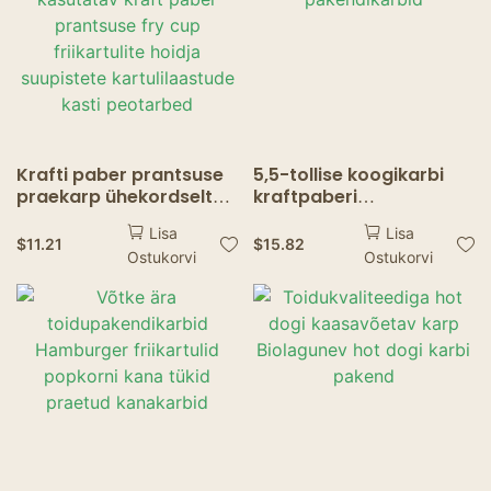
Krafti paber prantsuse
5,5-tollise koogikarbi
praekarp ühekordselt
kraftpaberi
kasutatav kraft paber
pagaritoodete
Lisa
Lisa
prantsuse fry cup
pakendikarbid
$
11.21
$
15.82
Ostukorvi
Ostukorvi
friikartulite hoidja
suupistete
kartulilaastude kasti
peotarbed