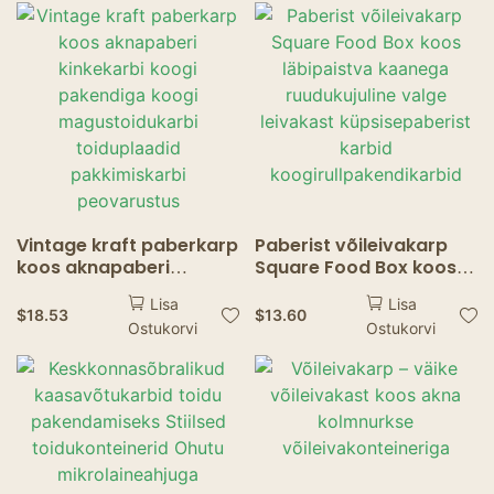
kiirtoidukvaliteetseteks
keskkonnasõbraliku
väljavõttekastiks
toidukonteineri
praetud kana
koduköögi
friikartulite
kaasavõtmise peoüritus
pakendamiseks
Vintage kraft paberkarp
Paberist võileivakarp
koos aknapaberi
Square Food Box koos
kinkekarbi koogi
läbipaistva kaanega
Lisa
Lisa
pakendiga koogi
ruudukujuline valge
$
18.53
$
13.60
Ostukorvi
Ostukorvi
magustoidukarbi
leivakast
toiduplaadid
küpsisepaberist karbid
pakkimiskarbi
koogirullpakendikarbid
peovarustus