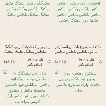
ڪاغذ سينڊوچ باڪس اسڪوائر
ونڊو پيپر گفٽ باڪس پيڪنگنگ
فوڊ باڪس باڪس باڪس
باڪس پيڪنگ ڪيڪ پيڪنگ
باڪس باڪس باڪس باڪس
باڪس پيڪنگ باڪس پيڪنگ
ڪارٽ ۾
ڪارٽ ۾
باڪس باڪس باڪس ڪيڪ
پيڪنگ باڪس پيڪنگ
$
18.53
$
13.60
اضافو ڪيو
اضافو ڪيو
رول پيڪنگ باڪس