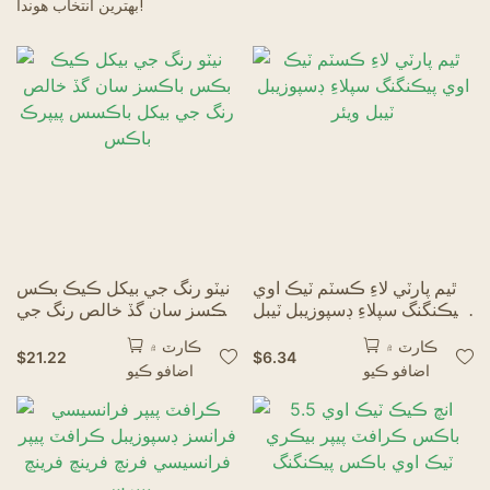
بهترين انتخاب هوندا!
گھوسٽ ريسٽورنٽ
ٿيم پارٽي لاءِ ڪسٽم ٽيڪ اوي
نيٽو رنگ جي بیکل ڪيڪ بڪس
پيڪنگنگ سپلاءِ ڊسپوزيبل ٽيبل
باڪسز سان گڏ خالص رنگ جي
ويئر
بیکل باڪسس پيپرڪ باڪس
ڪارٽ ۾
ڪارٽ ۾
$
21.22
$
6.34
اضافو ڪيو
اضافو ڪيو