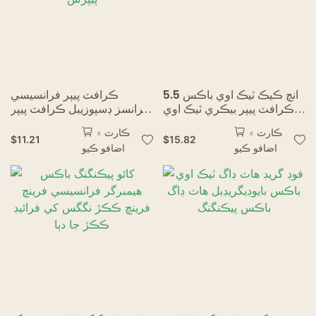
5.5 انچ ڪيڪ ٽيڪ اوي باڪس
ڪرافٽ پيپر فرانسيسي
ڪرافٽ پيپر بيڪري ٽيڪ اوي
فرانسز ڊسپوزيبل ڪرافٽ پيپر
باڪس پيڪنگنگ
فرانسيسي فرنچ فرينچ فرينچ
ڪارٽ ۾
ڪارٽ ۾
پيپرس
$
11.21
$
15.82
اضافو ڪيو
اضافو ڪيو