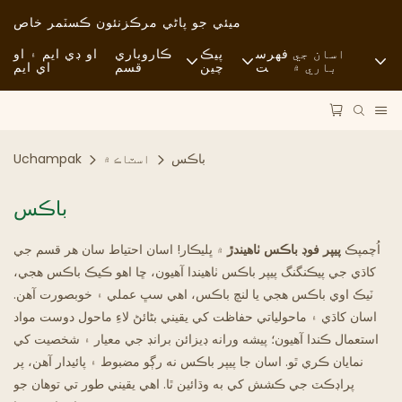
ميئي جو پاڻي مرڪز
نئون ڪسٽمر خاص
اسان جي
فهرس
پيڪ
ڪاروباري
او ڊي ايم ۽ او
باري ۾
ت
چين
قسم
اي ايم
خبرون
خام مال
فاسٽ فوڊ
استحڪام
آمد و رفت
آرامده
باڪس
اسٽاڪ ۾
Uchampak
ڪيس
عمل
فائن ڊائننگ
باڪس
FAQS
ٽيڪنالاجي
ڪيفي ۽ ڪافي شاپ
اُچمپڪ
پيپر فوڊ باڪس ٺاهيندڙ
۾ ڀليڪار! اسان احتياط سان هر قسم جي
بلاگ
بوفي
کاڌي جي پيڪنگنگ پيپر باڪس ٺاهيندا آهيون، ڇا اهو ڪيڪ باڪس هجي،
ٽيڪ اوي باڪس هجي يا لنچ باڪس، اهي سڀ عملي ۽ خوبصورت آهن.
کاڌي جا ٽرڪ
اسان کاڌي ۽ ماحولياتي حفاظت کي يقيني بڻائڻ لاءِ ماحول دوست مواد
استعمال ڪندا آهيون؛ پيشه ورانه ڊيزائن برانڊ جي معيار ۽ شخصيت کي
بيڪري
نمايان ڪري ٿو. اسان جا پيپر باڪس نه رڳو مضبوط ۽ پائيدار آهن، پر
پراڊڪٽ جي ڪشش کي به وڌائين ٿا. اهي يقيني طور تي توهان جو
چِڪَ وارو چمچو