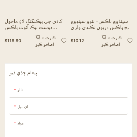
سینڈوچ باڪس- ننڍو سينڊوچ
کاڌي جي پيڪنگنگ لاءِ ماحول
ويج باڪس دريون ٽڪنڊي واري
دوست ٽيڪ آئوٽ باڪس
سينڊوچ ڪنٽينر سان
اسٽائلش فوڊ ڪنٽينرز محفوظ
ڪارٽ ۾
ڪارٽ ۾
مائڪرو ويڪرو ڪرافٽ پيپر لنچ
$
118.80
$
10.12
اضافو ڪيو
اضافو ڪيو
باڪس ليڪ گريس مزاحمتي
پيغام ڇڏي ڏيو
نالو
اي ميل
مواد