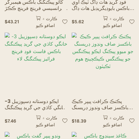
فوڊ گريڊ هاٽ ڊاگ ٽيڪ اوي
کائو پيڪنگنگ باڪس هيمبرگر
باڪس بايوڊيگريڊبل هاٽ ڊاگ
فرانسيسي فرينچ فرينچ ڪڪڙ
باڪس پيڪنگنگ
نگگس کي فرائيڊ ڪڪڙ جا دٻا
ڪارٽ ۾
ڪارٽ ۾
$
43.21
$
5.62
اضافو ڪيو
اضافو ڪيو
پڪنڪ ڪرافٽ پيپر ڪيڪ
ايڪو دوستانه ڊسپوزيبل 3-
باڪسز صاف ونڊوز ڊريسنگ
خانگي کاڌي جي گريڊ پيڪنگنگ
جو ميوو پيڪنگ ايڪو پيڪنگس
باڪس فاسٽ فوڊ فرينچ فرائيز
ڪارٽ ۾
ڪارٽ ۾
جو پيڪنگس ڪيڪچينج هوم
پيڪنگنگ لاء
$
7.46
$
18.39
اضافو ڪيو
اضافو ڪيو
ٽڪيٽون