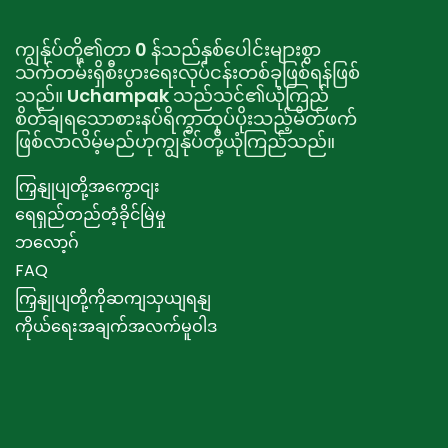
ကျွန်ုပ်တို့၏တာ 0 န်သည်နှစ်ပေါင်းများစွာ
သက်တမ်းရှိစီးပွားရေးလုပ်ငန်းတစ်ခုဖြစ်ရန်ဖြစ်
သည်။ Uchampak သည်သင်၏ယုံကြည်
စိတ်ချရသောစားနပ်ရိက္ခာထုပ်ပိုးသည့်မိတ်ဖက်
ဖြစ်လာလိမ့်မည်ဟုကျွန်ုပ်တို့ယုံကြည်သည်။
ကြှနျုပျတို့အကွောငျး
ရေရှည်တည်တံ့ခိုင်မြဲမှု
ဘလော့ဂ်
FAQ
ကြှနျုပျတို့ကိုဆကျသှယျရနျ
ကိုယ်ရေးအချက်အလက်မူဝါဒ