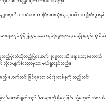
ိုယ်ရေ သန့်ရှင်းမှုကို အာမခံပါသည်။
းမှုကို အာမခံပေးထားပြီး စားသုံးသူများ၏ အကျိုးစီးပွားနှင့်
်းတွင် ပိုမိုပြည့်စုံသော ထုပ်ပိုးမှုစနစ်နှင့် စံချိန်စံညွှန်းကို မိတ်
်ပုံးထဲသို့ထည့်ပြီးနောက်၊ ခိုးမှုတားဆီးရေးသော့ခလောက်
 လုံးဝပျက်စီးသွားမှသာ ဖယ်ရှားနိုင်သည်။
မည့် ဖောက်ထွင်းမြင်ရသော ဝင်းဒိုးတစ်ခုကို ထည့်သွင်း
်လုပ်ဆောင်ချက်သည် ပီဇာများကို ခိုးယူခြင်း သို့မဟုတ် လဲလှယ်