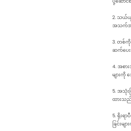
ပို့ဆောင
2. သယ်ယူ
အသက်အန္
3. တစ်ကိုယ
ဆက်ပေးရ
4. အစားအ
များကို 
5. အသုံး
ထားသည်
5. ရိုးရ
ခြင်းမျာ