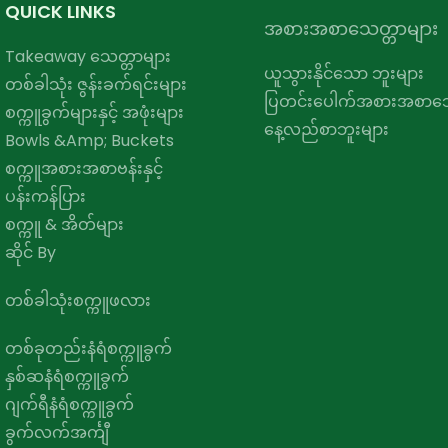
QUICK LINKS
အစားအစာသေတ္တာများ
Takeaway သေတ္တာများ
ယူသွားနိုင်သော ဘူးများ
တစ်ခါသုံး ဇွန်းခက်ရင်းများ
ပြတင်းပေါက်အစားအစာသေ
စက္ကူခွက်များနှင့် အဖုံးများ
နေ့လည်စာဘူးများ
Bowls &amp; Buckets
စက္ကူအစားအစာဗန်းနှင့်
ပန်းကန်ပြား
စက္ကူ & အိတ်များ
ဆိုင် By
တစ်ခါသုံးစက္ကူဖလား
တစ်ခုတည်းနံရံစက္ကူခွက်
နှစ်ဆနံရံစက္ကူခွက်
ဂျက်ရီနံရံစက္ကူခွက်
ခွက်လက်အင်္ကျီ