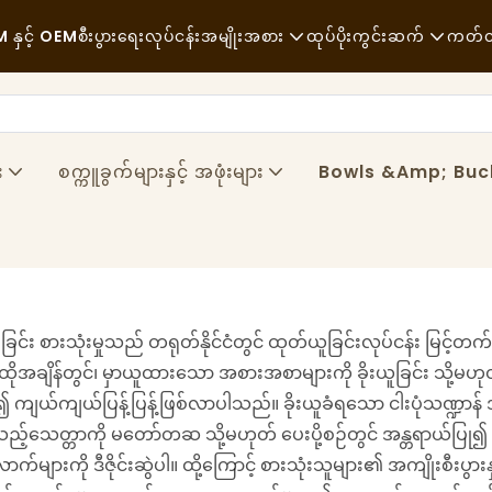
နှင့် OEM
စီးပွားရေးလုပ်ငန်းအမျိုးအစား
ထုပ်ပိုးကွင်းဆက်
ကတ်
အမြန်ပြင်အစားအစာ
ကုန်ကြမ်းပစ္စည်းများ
ပေါ့ပေါ့ပါးပါး
သယ်ယူပို့ဆောင်ရေး
း
စက္ကူခွက်များနှင့် အဖုံးများ
Bowls &amp; Buc
အဆင့်မြင့်စားသောက်ဆိုင်
လုပ်ငန်းစဉ်
ကော်ဖီဆိုင်များနှင့် ကော်ဖီဆိုင်များ
နည်းပညာ
ဘူဖေး
ုးခြင်း စားသုံးမှုသည် တရုတ်နိုင်ငံတွင် ထုတ်ယူခြင်းလုပ်ငန်း မြင့်တ
အစားအသောက်ထရပ်ကားများ
ိုအချိန်တွင်၊ မှာယူထားသော အစားအစာများကို ခိုးယူခြင်း သို့မ
မုန့်ဖုတ်ဆိုင်
၍ ကျယ်ကျယ်ပြန့်ပြန့်ဖြစ်လာပါသည်။ ခိုးယူခံရသော ငါးပုံသဏ္ဍာန် အ
့်သေတ္တာကို မတော်တဆ သို့မဟုတ် ပေးပို့စဉ်တွင် အန္တရာယ်ပြု၍ မထ
အဆီပြန်တဲ့ဇွန်း
က်များကို ဒီဇိုင်းဆွဲပါ။ ထို့ကြောင့် စားသုံးသူများ၏ အကျိုးစ