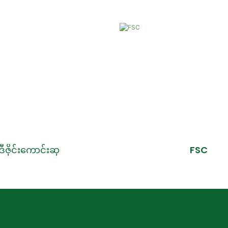
ဒီဇိုင်းကောင်းဆု
FSC