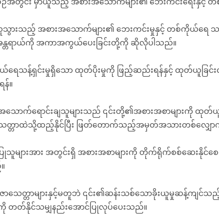
်စဉ်အတွင်း မှာယူသည့် အစားအသောက်များ၏ ဘေးကင်းရေးနှင့် တစ်က
တစ္ဆေစားသောက်ဆိုင်များ
သွားသည့် အစားအသောက်များ၏ ဘေးကင်းမှုနှင့် တစ်ကိုယ်ရေ သန့်ရှင်
တရာယ်ကို အကာအကွယ်ပေးခြင်းတို့ကို ဆိုလိုပါသည်။
်ရေသန့်ရှင်းမှုရှိသော ထုတ်ပိုးမှုကို ဖြည့်ဆည်းရန်နှင့် ထုတ်ယူခြင်းလုပ်ငန
န်။
သောက်ရောင်းချသူများသည် ၎င်းတို့၏အစားအစာများကို ထုတ်ယူသည့
သေတ္တာထဲသို့ထည့်နိုင်ပြီး ဖြတ်တောက်သည့်အမှတ်အသားတစ်လျှောက်
ပြုသူများအား အတွင်းရှိ အစားအစာများကို တိုက်ရိုက်စစ်ဆေးနိုင်စေ
။
ာပီဇာသေတ္တာများနှင့်မတူဘဲ ၎င်း၏ဆန်းသစ်သောခိုးယူမှုဆန့်ကျင်သည့
းကို တတ်နိုင်သမျှနည်းအောင်ပြုလုပ်ပေးသည်။