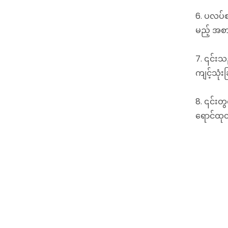
6. ပလပ်စတ
မည့် အစာ
7. ၎င်းသ
ကျင့်သုံ
8. ၎င်းတွ
ရောင်ထုတ