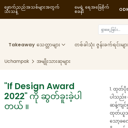
ဖောက်သည်အသစ်များအတွက်
မေရဲ့ ရေအခြေစိုက်
ODM 
သီးသန့်
စခန်း
Takeaway သေတ္တာများ
တစ်ခါသုံး ဇွန်းခက်ရင်းမျာ
Uchampak
အမျိုးသားဆုများ
"if Design Award
1. ထုတ်ပိ
2022" ကို ဆွတ်ခူးခဲ့ပါ
ပါသည်။ ထ
တယ် ။
ဆန့်ကျင်
ထုတ်ယူသည
သော့ခလော