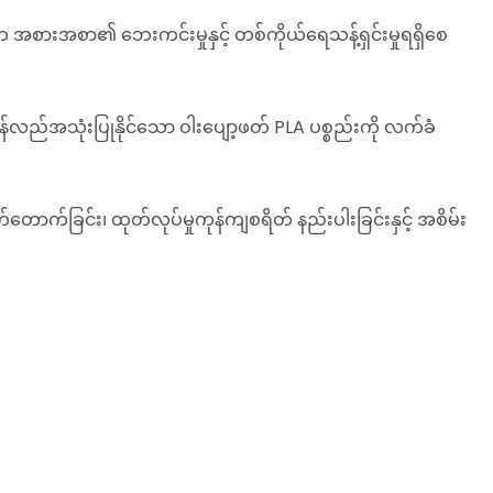
်ပါက အစားအစာ၏ ဘေးကင်းမှုနှင့် တစ်ကိုယ်ရေသန့်ရှင်းမှုရရှိစေ
လည်အသုံးပြုနိုင်သော ဝါးပျော့ဖတ် PLA ပစ္စည်းကို လက်ခံ
ြတ်တောက်ခြင်း၊ ထုတ်လုပ်မှုကုန်ကျစရိတ် နည်းပါးခြင်းနှင့် အစိမ်း