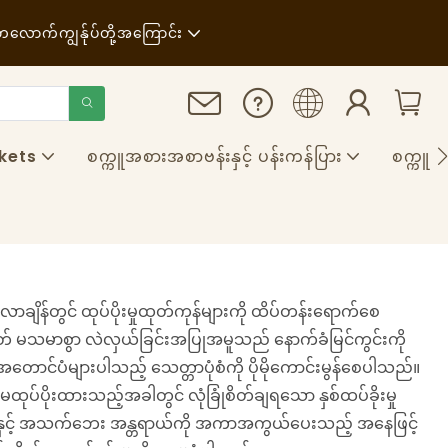
တလောက်
ကျွန်ုပ်တို့အကြောင်း
သတင်းများ
ရေရှည်တည်တံ့ခိုင်မြဲမှု
kets
စက္ကူအစားအစာဗန်းနှင့် ပန်းကန်ပြား
စက္ကူ &
ဖြစ်ရပ်များ
FAQS
ဘလော့ဂ်
က်လာချိန်တွင် ထုပ်ပိုးမှုထုတ်ကုန်များကို ထိပ်တန်းရောက်စေ
ဟုတ် မသမာစွာ လဲလှယ်ခြင်းအပြုအမူသည် နောက်ခံမြင်ကွင်းကို
တောင်ပံများပါသည့် သေတ္တာပုံစံကို ပိုမိုကောင်းမွန်စေပါသည်။
ုပ်ပိုးထားသည့်အခါတွင် လုံခြုံစိတ်ချရသော နှစ်ထပ်ခိုးမှု
ီးပွားနှင့် အသက်ဘေး အန္တရာယ်ကို အကာအကွယ်ပေးသည့် အနေဖြင့်