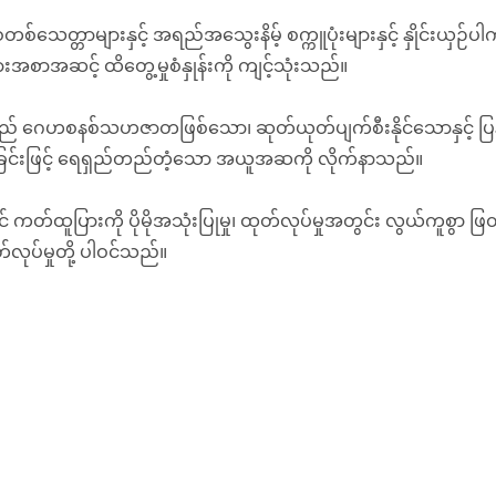
စ်သေတ္တာများနှင့် အရည်အသွေးနိမ့် စက္ကူပုံးများနှင့် နှိုင်းယှဉ
းအစာအဆင့် ထိတွေ့မှုစံနှုန်းကို ကျင့်သုံးသည်။
ည် ဂေဟစနစ်သဟဇာတဖြစ်သော၊ ဆုတ်ယုတ်ပျက်စီးနိုင်သောနှင့် ပြန်
းခြင်းဖြင့် ရေရှည်တည်တံ့သော အယူအဆကို လိုက်နာသည်။
င် ကတ်ထူပြားကို ပိုမိုအသုံးပြုမှု၊ ထုတ်လုပ်မှုအတွင်း လွယ်ကူစွာ ဖ
်လုပ်မှုတို့ ပါဝင်သည်။