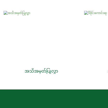
အသိအမှတ်ပြုလွှာ