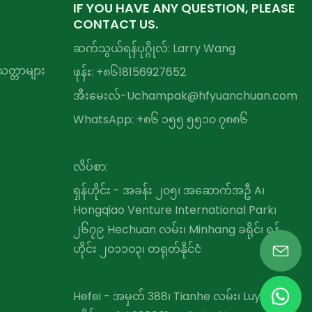
IF YOU HAVE ANY QUESTION, PLEASE
CONTACT US.
ဆက်သွယ်ရန်ပုဂ္ဂိုလ်: Larry Wang
တ္တာများ
ဖုန်း: +၈၆
18156927652
အီးမေးလ်-
Uchampak@hfyuanchuan.com
WhatsApp: +၈၆ ၁၅၅ ၅၅၁၀ ၇၈၈၆
လိပ်စာ:
ရှန်ဟိုင်း - အခန်း ၂၀၅၊ အဆောက်အဦ A၊
Hongqiao Venture International Park၊
၂၆၇၉ Hechuan လမ်း၊ Minhang ခရိုင်၊ ရှန်
ဟိုင်း ၂၀၁၁၀၃၊ တရုတ်နိုင်ငံ
Hefei - အမှတ် 388၊ Tianhe လမ်း၊ Luyang