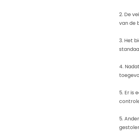
2. De v
van de 
3. Het 
standaar
4. Nada
toegevo
5. Er i
control
5. Ander
gestolen