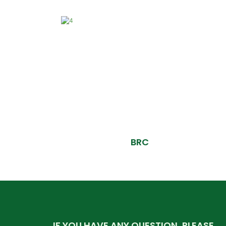
BRC
IF YOU HAVE ANY QUESTION, PLEASE