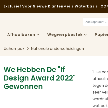
Exclusief Voor Nieuwe Klanten
Mei's Waterbasis
ODM
Afhaalboxen
Wegwerpbestek
Papie
Uchampak
Nationale onderscheidingen
We Hebben De "if
1. De c
Design Award 2022"
afhaalin
Gewonnen
tegen d
zeer vei
wordt u
wat ook