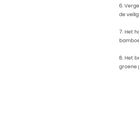
6. Verg
de veili
7. Het 
bamboep
8. Het b
groene 