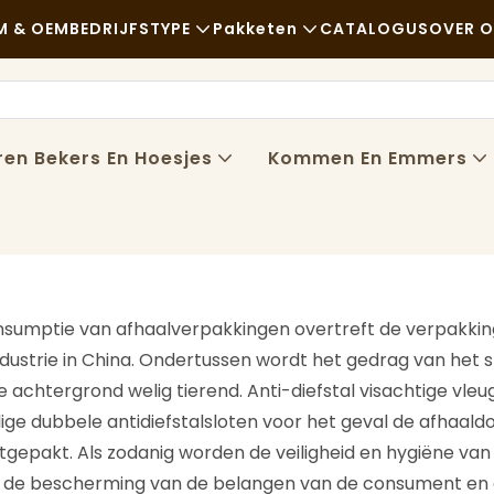
 & OEM
BEDRIJFSTYPE
Pakketen
CATALOGUS
OVER 
Fastfood
Grondstoffen
Nieuws
Casual
Vervoer
Duurzaamhe
ren Bekers En Hoesjes
Kommen En Emmers
Verfijnd Dineren
Proces
Gevallen
Cafés En Koffiehuizen
Technologie
FAQS
Buffet
Blog
onsumptie van afhaalverpakkingen overtreft de verpakkin
Foodtrucks
dustrie in China. Ondertussen wordt het gedrag van het s
e achtergrond welig tierend. Anti-diefstal visachtige vl
Bakkerij
lige dubbele antidiefstalsloten voor het geval de afhaal
Vettige Lepel
itgepakt. Als zodanig worden de veiligheid en hygiëne va
 de bescherming van de belangen van de consument en d