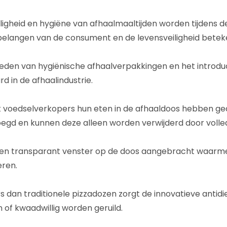
Spookrestaurants
eiligheid en hygiëne van afhaalmaaltijden worden tijden
belangen van de consument en de levensveiligheid betek
bieden van hygiënische afhaalverpakkingen en het introd
d in de afhaalindustrie.
t voedselverkopers hun eten in de afhaaldoos hebben ge
egd en kunnen deze alleen worden verwijderd door volledi
s een transparant venster op de doos aangebracht waarme
eren.
s dan traditionele pizzadozen zorgt de innovatieve antidi
 of kwaadwillig worden geruild.