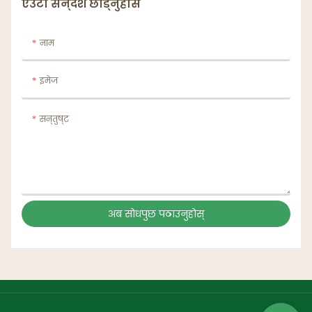
एउटा सन्देश छोड्नुहोस
नाम
इमेज
सन्तुष्ट
अब सोधपुछ पठाउनुहोस्