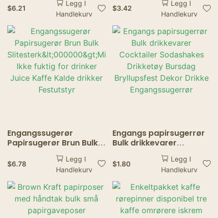
Legg I
Legg I
Kaffefilter Kaffe
Tea Straw BIg Milkshake
$
6.21
$
3.42
Handlekurv
Handlekurv
Bryggfilter Hourglass
Straws Party Wedding
Bag
Bar Home Accessories
Engangssugerør
Engangs papirsugerrør
Papirsugerør Brun Bulk
Bulk drikkevarer
Slitesterk<000000>Miljø
Cocktailer Sodashakes
Legg I
Legg I
vennlig Ikke fuktig for
Drikketøy Bursdag
$
6.78
$
1.80
Handlekurv
Handlekurv
drinker Juice Kaffe
Bryllupsfest Dekor
Kalde drikker Festutstyr
Drikke Engangssugerrør