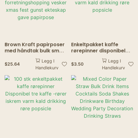
Brown Kraft papirposer
Enkeltpakket kaffe
med håndtak bulk små
rørepinner disponibel
papirgaveposer
tre kaffe omrørere
Legg I
Legg I
forretningshopping
iskrem varm kald
$
25.64
$
3.50
Handlekurv
Handlekurv
vesker xmas fest gunst
drikking røre popsicle
ekteskap gave
papirpose