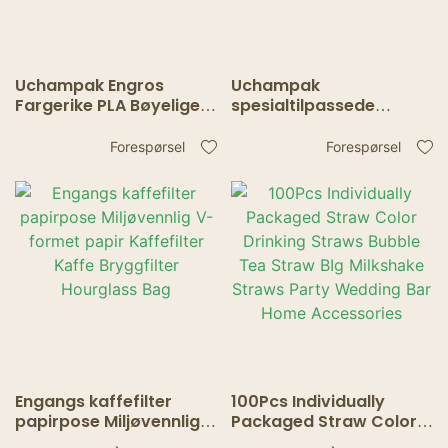
Uchampak Engros
Uchampak
Fargerike PLA Bøyelige
spesialtilpassede
Sugerør – Engangs
biologisk nedbrytbare
Sugerør for Drikke
papir- og PLA-sugerør
Forespørsel
Forespørsel
til kaffe, bar og
cocktails
Engangs kaffefilter
100Pcs Individually
papirpose Miljøvennlig
Packaged Straw Color
V-formet papir
Drinking Straws Bubble