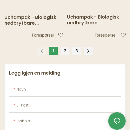
Uchampak - Biologisk
Uchampak - Biologisk
nedbrytbare
nedbrytbare
papirsugerrør Bulk,
papirsugerrør i bulk
assortert
assortert
Forespørsel
Forespørsel
regnbuefarger Stripete
regnbuefarger Stripete
sugerør for juiceshakes
sugerør for juice, shakes
1
2
3
tilbehør9
Tilbehør1
Legg igjen en melding
Navn
E -post
Innhold