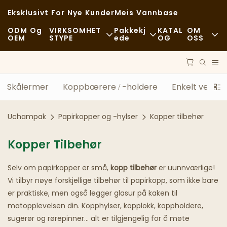
Eksklusivt For Nye Kunder
Meis Vannbase
ODM Og
VIRKSOMHET
Pakkekj
KATAL
OM
OEM
STYPE
Ede
OG
OSS
Hurtigmat
Råvarer
Nyheter
Tilfeldig
Transport
Bærekraft
Skålermer
Koppbærere / -holdere
Enkelt veggp
Fine Restauranter
Behandle
Tilfeller
Uchampak
Papirkopper og -hylser
Kopper tilbehør
Kafeer Og Kaffebarer
Teknologi
FAQS
Kopper Tilbehør
Buffé
Blogg
Selv om papirkopper er små,
kopp tilbehør
er uunnværlige!
Matvogner
Vi tilbyr nøye forskjellige tilbehør til papirkopp, som ikke bare
er praktiske, men også legger glasur på kaken til
Bakeri
matopplevelsen din. Kopphylser, kopplokk, koppholdere,
sugerør og rørepinner... alt er tilgjengelig for å møte
Fettete Skje