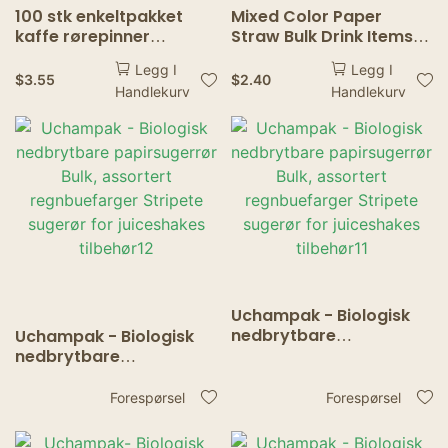
100 stk enkeltpakket
Mixed Color Paper
kaffe rørepinner
Straw Bulk Drink Items
Disponibel tre kaffe -
Cocktails Soda Shakes
Legg I
Legg I
rører iskrem varm kald
Drinkware Birthday
$
3.55
$
2.40
Handlekurv
Handlekurv
drikking røre popsicle
Wedding Party
Decoration Drinking
Straws
Uchampak - Biologisk
nedbrytbare
Uchampak - Biologisk
papirsugerrør Bulk,
nedbrytbare
assortert
papirsugerrør Bulk,
regnbuefarger Stripete
assortert
Forespørsel
Forespørsel
sugerør for juiceshakes
regnbuefarger Stripete
tilbehør11
sugerør for juiceshakes