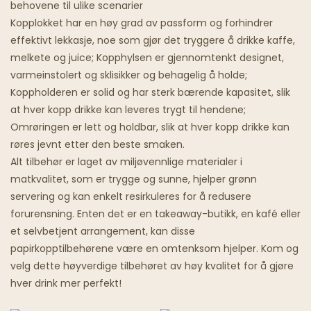
behovene til ulike scenarier
Kopplokket har en høy grad av passform og forhindrer
Spøkelsesrestauranter
effektivt lekkasje, noe som gjør det tryggere å drikke kaffe,
melkete og juice; Kopphylsen er gjennomtenkt designet,
varmeinstolert og sklisikker og behagelig å holde;
Koppholderen er solid og har sterk bærende kapasitet, slik
at hver kopp drikke kan leveres trygt til hendene;
Omrøringen er lett og holdbar, slik at hver kopp drikke kan
røres jevnt etter den beste smaken.
Alt tilbehør er laget av miljøvennlige materialer i
matkvalitet, som er trygge og sunne, hjelper grønn
servering og kan enkelt resirkuleres for å redusere
forurensning. Enten det er en takeaway-butikk, en kafé eller
et selvbetjent arrangement, kan disse
papirkopptilbehørene være en omtenksom hjelper. Kom og
velg dette høyverdige tilbehøret av høy kvalitet for å gjøre
hver drink mer perfekt!