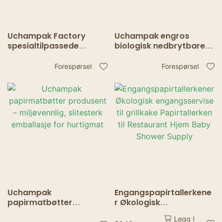
Uchampak Factory
Uchampak engros
spesialtilpassede
biologisk nedbrytbare
papirbøtter –
papirbøtter – OEM/ODM
miljøvennlig 85oz
fettsikker popcorn- og
Forespørsel
Forespørsel
popcorn og stekt kylling
stekt kyllingemballasje
takeaway
Uchampak
Engangspapirtallerkene
papirmatbøtter
r Økologisk
produsent – ​​
engangsservise til
Legg I