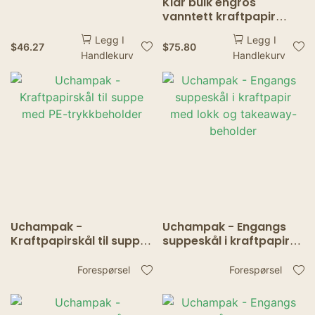
Klar bulk engros
vanntett kraftpapir
matskål Take Away
Legg I
Legg I
engangs salatskåler
$
46.27
$
75.80
Handlekurv
Handlekurv
med papirlokk
Uchampak -
Uchampak - Engangs
Kraftpapirskål til suppe
suppeskål i kraftpapir
med PE-trykkbeholder
med lokk og takeaway-
beholder
Forespørsel
Forespørsel