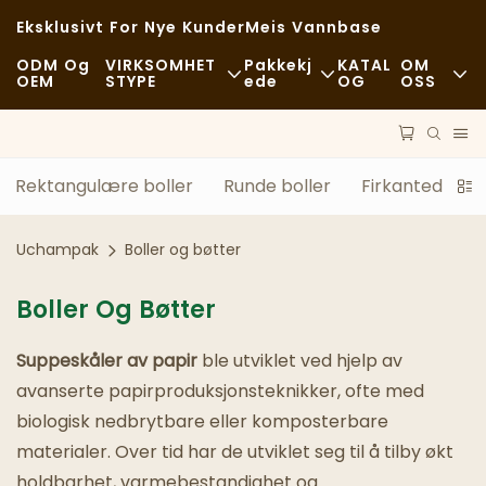
Eksklusivt For Nye Kunder
Meis Vannbase
ODM Og
VIRKSOMHET
Pakkekj
KATAL
OM
OEM
STYPE
Ede
OG
OSS
Hurtigmat
Råvarer
Nyheter
Tilfeldig
Transport
Bærekraft
Rektangulære boller
Runde boller
Firkantede bol
Fine Restauranter
Behandle
Tilfeller
Uchampak
Boller og bøtter
Kafeer Og Kaffebarer
Teknologi
FAQS
Boller Og Bøtter
Buffé
Blogg
Suppeskåler av papir
ble utviklet ved hjelp av
Matvogner
avanserte papirproduksjonsteknikker, ofte med
biologisk nedbrytbare eller komposterbare
Bakeri
materialer. Over tid har de utviklet seg til å tilby økt
Fettete Skje
holdbarhet, varmebestandighet og