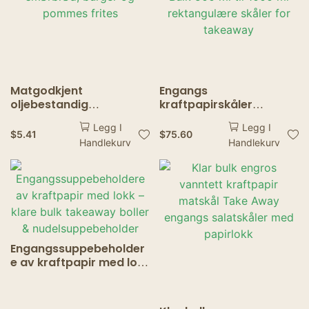
Matgodkjent
Engangs
oljebestandig
kraftpapirskåler
gavepapir – fetttette
Matbeholdere med lokk
Legg I
Legg I
ark for brød, smørbrød,
– Bulk 500 ml til 1000 ml
$
5.41
$
75.60
Handlekurv
Handlekurv
burger og pommes
rektangulære skåler for
frites
takeaway
Engangssuppebeholder
e av kraftpapir med lokk
– klare bulk takeaway
boller &
nudelsuppebeholder