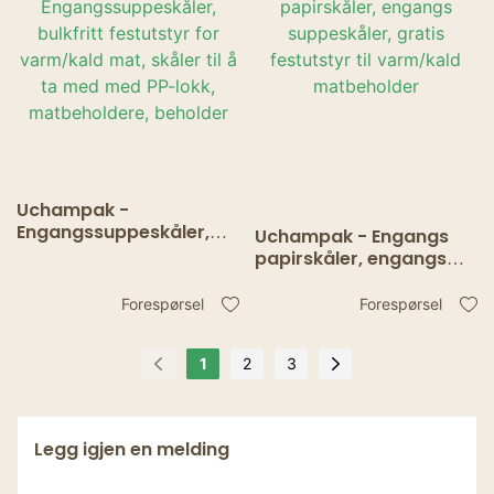
Uchampak -
Engangssuppeskåler,
Uchampak - Engangs
bulkfritt festutstyr for
papirskåler, engangs
varm/kald mat, skåler til
suppeskåler, gratis
å ta med med PP-lokk,
festutstyr til varm/kald
Forespørsel
Forespørsel
matbeholdere, beholder
matbeholder
1
2
3
Legg igjen en melding