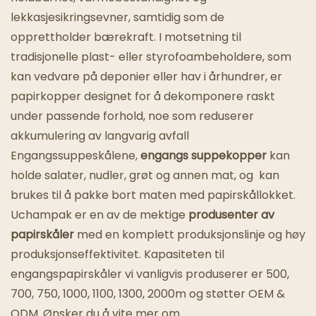
lekkasjesikringsevner, samtidig som de
Spøkelsesrestauranter
opprettholder bærekraft. I motsetning til
tradisjonelle plast- eller styrofoambeholdere, som
kan vedvare på deponier eller hav i århundrer, er
papirkopper designet for å dekomponere raskt
under passende forhold, noe som reduserer
akkumulering av langvarig avfall
Engangssuppeskålene,
engangs suppekopper
kan
holde salater, nudler, grøt og annen mat, og kan
brukes til å pakke bort maten med papirskållokket.
Uchampak er en av de mektige
produsenter av
papirskåler
med en komplett produksjonslinje og høy
produksjonseffektivitet. Kapasiteten til
engangspapirskåler vi vanligvis produserer er 500,
700, 750, 1000, 1100, 1300, 2000m og støtter OEM &
ODM. Ønsker du å vite mer om