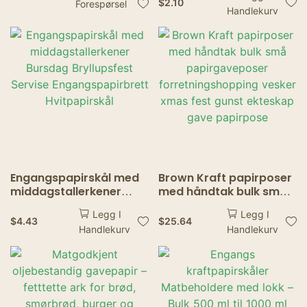
miljøvennlig, slitesterk
grillkake Papirtallerken
$
2.10
Forespørsel
Handlekurv
emballasje for
til Restaurant Hjem Baby
hurtigmat
Shower Supply
Engangspapirskål med
Brown Kraft papirposer
middagstallerkener
med håndtak bulk små
Bursdag Bryllupsfest
papirgaveposer
Legg I
Legg I
Servise
forretningshopping
$
4.43
$
25.64
Handlekurv
Handlekurv
Engangspapirbrett
vesker xmas fest gunst
Hvitpapirskål
ekteskap gave
papirpose