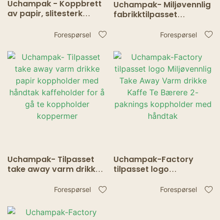
Uchampak - Koppbrett
Uchampak- Miljøvennlig
av papir, slitesterk
fabrikktilpasset
koppholder for 2
kaffeholder koppholder
kaffekopper, for
Bølgepapir Kraftpapir
Forespørsel
Forespørsel
matlevering Koppholder
koppholder
Uchampak- Tilpasset
Uchampak-Factory
take away varm drikke
tilpasset logo
papir koppholder med
Miljøvennlig Take Away
håndtak kaffeholder for
Varm drikke Kaffe Te
Forespørsel
Forespørsel
å gå te koppholder
Bærere 2-paknings
koppermer
koppholder med
håndtak