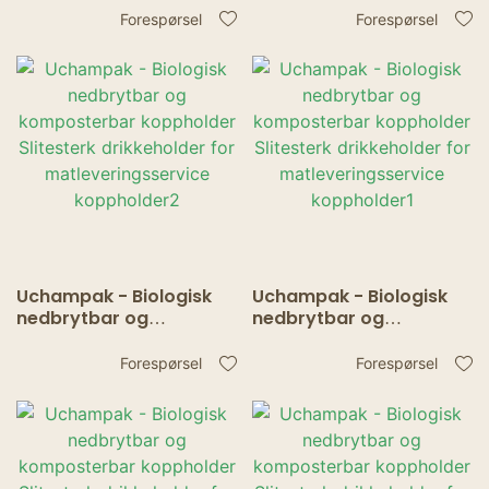
White Bakery Pai Bokser,
engangs take away
Forespørsel
Forespørsel
Kartong Cookie Box
sushi to go-boks Vindu
med vindu
& Sammenleggbar Pak
Uchampak - Biologisk
Uchampak - Biologisk
nedbrytbar og
nedbrytbar og
komposterbar
komposterbar
koppholder Slitesterk
koppholder Slitesterk
Forespørsel
Forespørsel
drikkeholder for
drikkeholder for
matleveringsservice
matleveringsservice
koppholder2
koppholder1