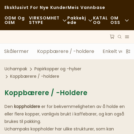
Eksklusivt For Nye Kunder
Meis Vannbase
ODM Og
VIRKSOMHET
Pakkekj
KATAL
OM
OEM
STYPE
Ede
OG
OSS
Hurtigmat
Råvarer
Nyheter
Tilfeldig
Transport
Bærekraft
Skålermer
Koppbærere / -holdere
Enkelt veggp
Fine Restauranter
Behandle
Tilfeller
Uchampak
Papirkopper og -hylser
Kafeer Og Kaffebarer
Teknologi
FAQS
Koppbærere / -holdere
Buffé
Blogg
Koppbærere / -holdere
Matvogner
Den
koppholdere
er for bekvemmeligheten av å holde en
eller flere kopper, vanligvis brukt i kaffebarer, og kan også
Bakeri
brukes til pakking.
Uchampaks koppholder har ulike strukturer, som kan
Fettete Skje