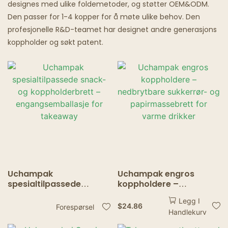
designes med ulike foldemetoder, og støtter OEM&ODM.
Den passer for 1-4 kopper for å møte ulike behov. Den
Spøkelsesrestauranter
profesjonelle R&D-teamet har designet andre generasjons
koppholder og søkt patent.
Uchampak
Uchampak engros
spesialtilpassede
koppholdere –
snack- og
nedbrytbare sukkerrør-
Legg I
koppholderbrett –
og papirmassebrett for
$
24.86
Forespørsel
Handlekurv
engangsemballasje for
varme drikker
takeaway