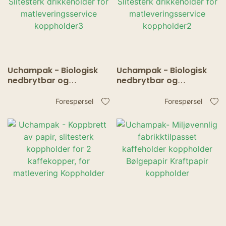
Uchampak - Biologisk
Uchampak - Biologisk
nedbrytbar og
nedbrytbar og
komposterbar
komposterbar
koppholder Slitesterk
koppholder Slitesterk
Forespørsel
Forespørsel
drikkeholder for
drikkeholder for
matleveringsservice
matleveringsservice
koppholder3
koppholder2