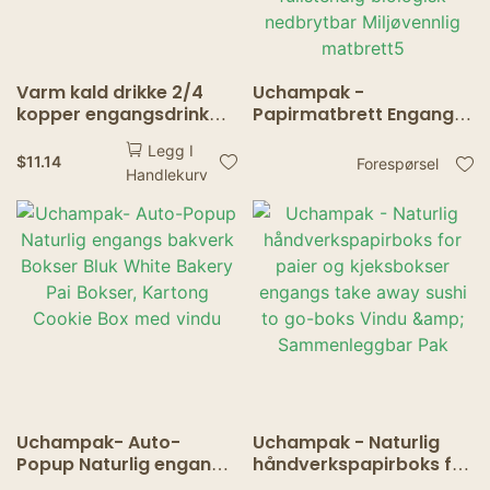
Varm kald drikke 2/4
Uchampak -
kopper engangsdrink
Papirmatbrett Engangs
bærer kaffe koppholder
serveringsbrett av
Legg I
med håndtak
kraftpapir
$
11.14
Forespørsel
Handlekurv
Fettbestandig båt
Resirkulerbar og
fullstendig biologisk
nedbrytbar Miljøvennlig
matbrett5
Uchampak- Auto-
Uchampak - Naturlig
Popup Naturlig engangs
håndverkspapirboks for
bakverk Bokser Bluk
paier og kjeksbokser