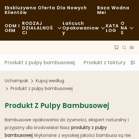
Ekskluzywna Oferta Dla Nowych
Baza Wodna
Klientów
Mei
RODZAJ
Łańcuch
O
ODM I
KATA
DZIAŁALNOŚ
Opakowaniow
NA
OEM
LOG
CI
Y
S
Fast Food
Surowce
Aktualności
Zwykły
Transport
Zrównoważo
Produkt z pulpy bambusowej
Produkt z tektury falist
Wykwintna Kuchnia
Proces
Sprawy
Uchampak
Kupuj według
Kawiarnie I Kawiarnie
Technologia
FAQS
Produkt z pulpy bambusowej
Bufet
Blog
Produkt Z Pulpy Bambusowej
Food Trucki
Bambusowe opakowania do żywności, ekspert naturalny i
Piekarnia
przyjazny dla środowiska! Nasz
produkty z pulpy
bambusowej
Wykonane z wysokiej jakości bambusa są nie