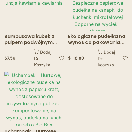
Bambusowa kubek z
Ekologiczne pudełka na
pulpem podwójnym
wynos do pakowania
Kolor Kolor Gorące
żywności Stylowe
Dodaj
Dodaj
tłoczenie logo
pojemniki na żywność
$
7.56
$
118.80
Do
Do
wszystkie 8/10/12/16
Bezpieczne papierowe
Koszyka
Koszyka
uncja kawiarnia
pudełka na kanapki do
kawiarnia
kuchenki mikrofalowej
Odporne na wycieki i
tłuszcz
Uchampak - Hurtowe,