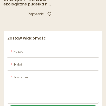
ekologiczne pudełka na
wynos z papieru kraft,
dostosowane do
Zapytanie
indywidualnych
potrzeb,
kompostowalne, na
wynos, pudełko na
lunch, pudełko Bio Box
Zostaw wiadomość
Nazwa
E-Mail
Zawartość