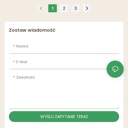
jednorazowa taca
papierowa
1
2
3
Zostaw wiadomość
Nazwa
E-Mail
Zawartość
WYŚLIJ ZAPYTANIE TERAZ