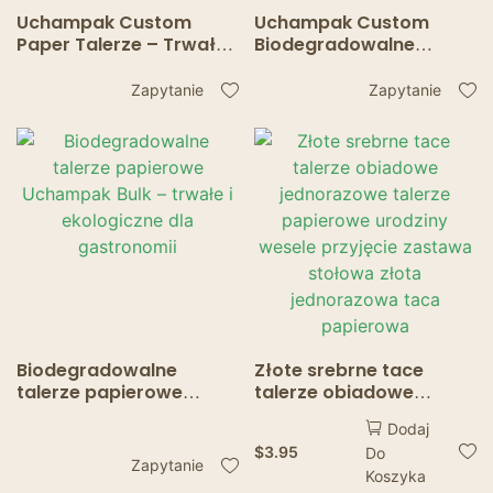
Uchampak Custom
Uchampak Custom
Paper Talerze – Trwałe,
Biodegradowalne
odporne na tłuszcz
Talerze Papierowe –
talerze w kształcie ryby
Solidne,
Zapytanie
Zapytanie
do restauracji
Tłuszczoodporne na
Imprezy i do Restauracji
Biodegradowalne
Złote srebrne tace
talerze papierowe
talerze obiadowe
Uchampak Bulk – trwałe
jednorazowe talerze
Dodaj
i ekologiczne dla
papierowe urodziny
$
3.95
Do
gastronomii
wesele przyjęcie
Zapytanie
Koszyka
zastawa stołowa złota