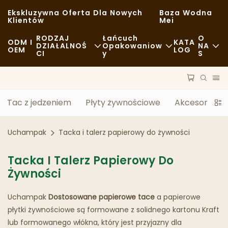
Ekskluzywna Oferta Dla Nowych
Baza Wodna
Klientów
Mei
RODZAJ
Łańcuch
O
ODM I
KATA
DZIAŁALNOŚ
Opakowaniow
NA
OEM
LOG
CI
Y
S
Fast Food
Surowce
Aktualności
Zwykły
Transport
Zrównoważo
Tac z jedzeniem
Płyty żywnościowe
Akcesoria do
Wykwintna Kuchnia
Proces
Sprawy
Uchampak
Tacka i talerz papierowy do żywności
Kawiarnie I Kawiarnie
Technologia
FAQS
Tacka I Talerz Papierowy Do
Bufet
Blog
Żywności
Food Trucki
Uchampak
Dostosowane papierowe tace
a papierowe
Piekarnia
płytki żywnościowe są formowane z solidnego kartonu Kraft
lub formowanego włókna, który jest przyjazny dla