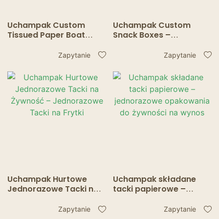
Uchampak Custom
Uchampak Custom
Tissued Paper Boat
Snack Boxes –
Trays – Ekologiczne
Opakowania w stylu
opakowania do
papierowej tacki do
Zapytanie
Zapytanie
żywności
serwowania jedzenia
Uchampak Hurtowe
Uchampak składane
Jednorazowe Tacki na
tacki papierowe –
Żywność –
jednorazowe
Jednorazowe Tacki na
opakowania do
Zapytanie
Zapytanie
Frytki
żywności na wynos