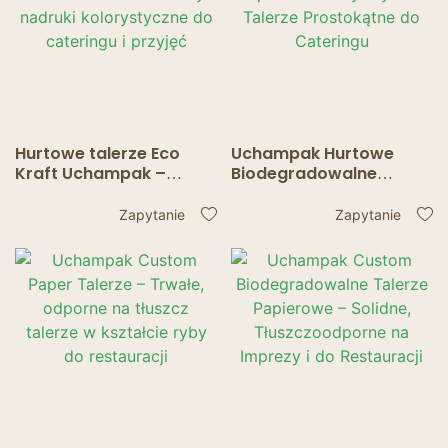
Hurtowe talerze Eco
Uchampak Hurtowe
Kraft Uchampak –
Biodegradowalne
niestandardowe
Talerze Papierowe –
kształty i nadruki
Wytrzymałe Talerze
Zapytanie
Zapytanie
kolorystyczne do
Prostokątne do
cateringu i przyjęć
Cateringu