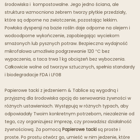
Tłusta Łyżka
środowiska i kompostowalne. Jego jedno ściana, ale
struktura wzmocniona żebrem tworzy płytkie przedziały,
Restauracje Duchów
które są odporne na zwiotczenie, pozostając lekkim.
Powłoka dyspersji na bazie roślin daje odporne na olejem i
wodoodporne wykończenie, zapobiegając wyciekom
smażonych lub pysznych potraw. Bezpieczna wydajność
mikrofalowa umożliwia podgrzewanie 120 °C bez
wypaczenia, a taca trwa 1 kg obciążeń bez wyboczenia.
Całkowicie wolne od tworzyw sztucznych, spełnia standardy
i biodegradacje FDA i LFGB
Papierowe tacki z jedzeniem & Tablice są wygodną i
przyjazną dla środowiska opcją do serwowania żywności w
różnych ustawieniach. Występują w różnych typach, aby
odpowiadały Twoim konkretnym potrzebom, niezależnie od
tego, czy organizujesz imprezę, czy prowadzisz działalność
żywnościową. Za pomocą
Papierowe tacki
są proste i
proste. Po prostu otwórz go, umieść w nim jedzenie, które