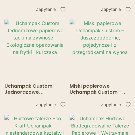
kubki – Jednorazowe
Factory Custom –
opakowania na wynos
ekologiczne
Zapytanie
Zapytanie
opakowania na jedzenie
na wynos
Uchampak Custom
Miski papierowe
Jednorazowe
Uchampak Custom –
papierowe tacki na
tłuszczoodporne,
żywność – Ekologiczne
pojedyncze i z
Zapytanie
Zapytanie
opakowania na frytki i
przegródkami na wynos
kurczaka