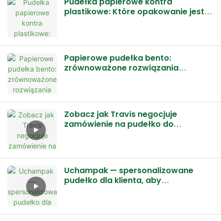
Pudełka papierowe kontra
plastikowe: Które opakowanie jest
lepsze i bardziej ekologiczne dla
żywności na wynos i z dostawą?
Papierowe pudełka bento:
zrównoważone rozwiązania
opakowaniowe dla nowoczesnych
marek
Zobacz jak Travis negocjuje
zamówienie na pudełko do
hamburgerów z tektury falistej-
UCHAMPAK
Uchampak — spersonalizowane
pudełko dla klienta, aby
zaoszczędzić producentom na
kosztach wysyłki