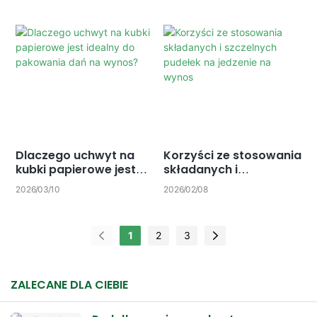
profesjonalnych marek
pudełkach na smażone
gastronomicznych
jedzenie
Dlaczego uchwyt na
Korzyści ze stosowania
kubki papierowe jest
składanych i
idealny do pakowania
szczelnych pudełek na
2026
03
10
2026
02
08
dań na wynos?
jedzenie na wynos
1
2
3
ZALECANE DLA CIEBIE