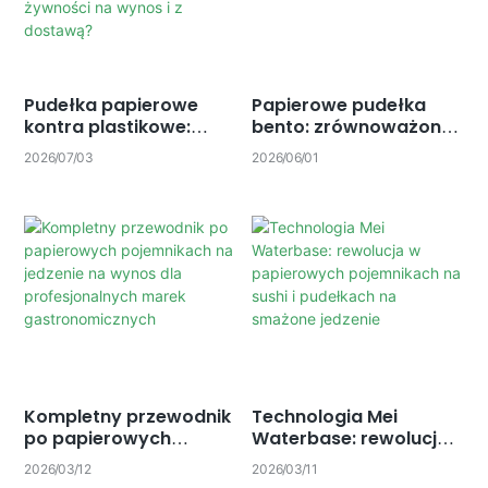
Tłusta Łyżka
Restauracje Duchów
Pudełka papierowe
Papierowe pudełka
kontra plastikowe:
bento: zrównoważone
Które opakowanie jest
rozwiązania
2026
07
03
2026
06
01
lepsze i bardziej
opakowaniowe dla
ekologiczne dla
nowoczesnych marek
żywności na wynos i z
dostawą?
Kompletny przewodnik
Technologia Mei
po papierowych
Waterbase: rewolucja
pojemnikach na
w papierowych
2026
03
12
2026
03
11
jedzenie na wynos dla
pojemnikach na sushi i