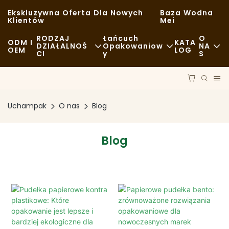
Ekskluzywna Oferta Dla Nowych
Baza Wodna
Klientów
Mei
RODZAJ
Łańcuch
O
ODM I
KATA
DZIAŁALNOŚ
Opakowaniow
NA
OEM
LOG
CI
Y
S
Fast Food
Surowce
Aktualności
Zwykły
Transport
Zrównoważo
Uchampak
O nas
Blog
Wykwintna Kuchnia
Proces
Sprawy
Kawiarnie I Kawiarnie
Technologia
FAQS
Blog
Bufet
Blog
Food Trucki
Piekarnia