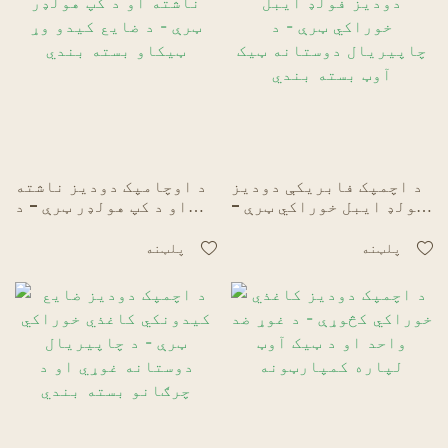
د اچمپک فابریکې دودیز
د اوچامپک دودیز ناشته
فولډ ایبل خوراکي ټرې -
او د کپ هولډر ټرې - د
د چاپیریال دوستانه ټیک
ضایع کیدو وړ ټیکاو
آوټ بسته بندي
بسته بندي
پلټنه
پلټنه