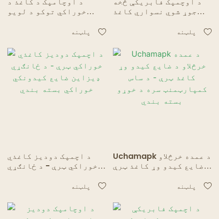
د اوچمپک فابریکې څخه
د اوچامپک د کاغذ د
جوړ شوي نسواري کاغذ
خوراکي توکو د لویو
ټرې - د سړک خواړو لپاره
کڅوړو ټرې - د تاکو،
د ضایع کیدو وړ بسته
باربیکیو او ناشتو
پلټنه
پلټنه
بندي
لپاره د ضایع کیدو وړ
خدمتونه
Uchamapk د عمده خرڅلاو
د اچمپک دودیز کاغذي
د ضایع کیدو وړ کاغذ ټرې
خوراکي ټرې - د ځانګړي
- د ساس کمپارټمنټ سره د
ډیزاین ضایع کیدونکي
خوړو بسته بندي
خوراکي بسته بندي
پلټنه
پلټنه