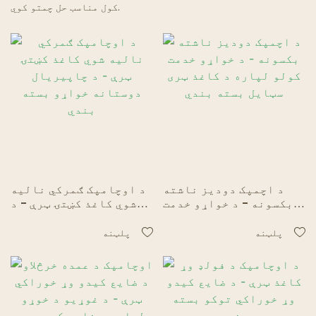
کول مناسب حل چمتو کوي.
د اچمپک دودیز ناشته
د اوچامپک ګمرکي نالیه
بکسونه - د خواړو خدمت
شوي کاغذ کښتۍ ټرې - د
کولو لپاره د کاغذ ټری
چاپیریال دوستانه
سټایل بسته بندي
خواړو بسته بندي
پلټنه
پلټنه