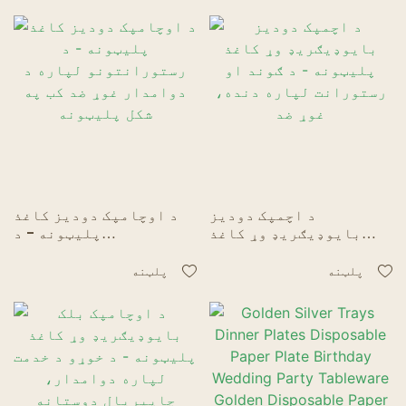
پلیټونه
د اچمپک دودیز
د اوچامپک دودیز کاغذ
بایوډیګریډ وړ کاغذ
پلیټونه - د
پلیټونه - د ګوند او
رستورانتونو لپاره د
رستورانت لپاره دنده،
دوامدار غوړ ضد کب په
پلټنه
پلټنه
غوړ ضد
شکل پلیټونه