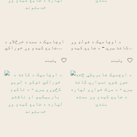
د اوچامپک د فولډ وړ
اوچامپک د عمده خرڅلاو د
کاغذ ټرې - د ضایع کیدو
ضایع کیدو وړ خوراکي
وړ خوراکي توکو بسته
ټرې - د غوړیو د خوړو
بندي
لپاره د ضایع کیدو وړ
پلټنه
پلټنه
خدمتونه