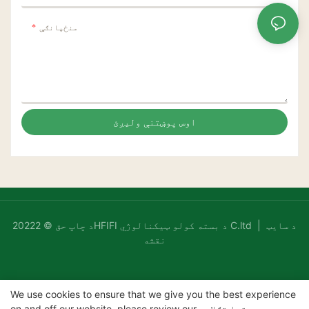
منځپانګې
اوس پوښتنې ولیږئ
د سایټ
د چاپ حق © 20222HFIFI د بسته کولو ټیکنالوژي C.ltd |
نقشه
We use cookies to ensure that we give you the best experience
د پټتیا تګلاره
on and off our website. please review our