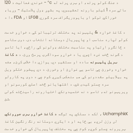
- خوندي فعالیت د 120 °c د جنګ کولو پرته، او ټری پرته له
ماتې سره 1 کیلو بارونه تعقیبوي. په بشپړ ډول پلاستيک - وړیا،
د غوسټ رستورانتونه
دا د FDA او LFGB خوراکي توکو او بایوډریګراف سره ګوري
د کاغذ خواړه & پلیټونه په مختلف ترتیباتو کې د خواړو خدمت
کولو لپاره مناسب او چاپیریال دوستانه انتخاب دی. دوی ستاسو
د ځانګړو اړتیاو په مناسبت مختلف ډولونو کې راځي، ایا تاسو
د ګوند څخه غږه اچوي یا د خواړو سوداګرۍ پرمخ وړئ. د
د کاغذ
ټریل پلیټونه
ساده او مستقیم دي. یوازې دا خلاص کړئ، هغه
خواړه وخورئ چې تاسو یې غواړئ او وخورئ. د دې پیشوو خلکو ویل
په بیلابیلو مقددونو کې هم منعکس کیږي کوم چې د دوی په کارولو
سره چمتو کیدی شي. د اشتهایانو څخه اصلي کورسونو او
ویریټونو ته، تاسو د نه ختمیدونکي اختیارونه رامینځته کولی
شئ.
، UchamphkK
د کاغذ خواړو ټری جوړونکي
لکه د مسلکي په توګه
لږ وزن لري، بې ځایه او د ایکړي دوستانه رنګ رنګین کاغذ
ټریرونه چمتو کوي، کوم چې په مختلف چاپیریال کې خواړو خدمت