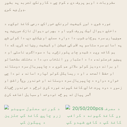
مشروبات د اوبو پروف دي ، کوم چې د کارونکي تجربه په بشپړ
ډول ښه کوي.
د غوسټ رستورانتونه
غوره شوي د لوړ کیفیت لرونکي خوراکي درجې کاغذ توکي، د
داخلي دیوال لیک پروف کوټ او د بهرنی دیوال نازک جوړښت په
هوښیارۍ سره یوځای شوی. دا دواړه عملي او ښکلي دي. دا کولی شي
په اسانۍ سره ستاسو په لاس کې فیشن او کیفیت روښانه کړي. که دا
یو کافه وي، د شیدو چای پلورنځی، یا د سوداګرۍ ناستې او د
پیښو فرصتونه، دا د اعتبار وړ انتخاب دی. دا د مختلف مشخصاتو
او برانډ دودیز کولو ملاتړ هم کوي ، د چاپیریال سره دوستانه
او حفظ الصحه ، او د ریسایکل کولو لپاره اسانه ، نو دا چې
خواړه دواړه د چاپیریال سره دوستانه او خوندور وي! راشئ او
زموږ د دوه پرت خالي کاغذ کپونه غوره کړئ ترڅو د خوندور څښاک
هر پیال ته یو څه تودوخه او سټایل اضافه کړئ!