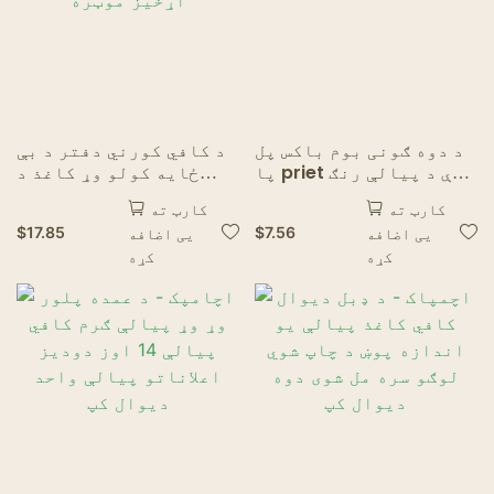
د دوه ګونی بوم باکس پل
د کافي کورني دفتر د بې
پا priet ې د پیالې رنګ
ځایه کولو وړ کاغذ د
ګرم ټاپینګ
ټاپینګ سوداګرۍ دوه
کارټ ته
کارټ ته
اړخیز موټره
$
17.85
$
7.56
یی اضافه
یی اضافه
کړه
کړه