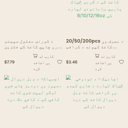
20/50/200pcs د مصرف وړ
د کورنۍ معلول سپینو
کاغذ کپونه د کرافټ
زرو چاپي کاغذ کپ جلزین
کاغذ کپ د کافي شیدو کپ
د پیکون کپ
کارټ ته
کارټ ته
کاغذ کپ د ګرمو څښاک
$
7.79
$
3.46
یی اضافه
یی اضافه
پارټي سامانونو لپاره
کړه
کړه
8/10/12/16oz کپ