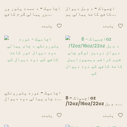
اچمپاک - د ډبل دیوال
اچامپک - د عمده پلور وړ
کافي کاغذ پیالې یو
وړ پیالې ګرم کافي
اندازه پوښ ​​د چاپ شوي
پیالې 14 اوز دودیز
لوګو سره مل شوی دوه
اعلاناتو پیالې واحد
پلټنه
پلټنه
دیوال کپ
دیوال کپ
اچامپک - غوره پلورونکي
اچمپاک - 8oz
د چای پیالې دوه دیوال
/12oz/16oz/22oz د ډبل
تور کاغذ کافي کپ دوه
دیوال دودیز لوگو چاپ
دیوال کپ
شوی کرافټ ډیسپوزایبل
پلټنه
پلټنه
کاغذ کافي کپ دوه دیوال
کپ