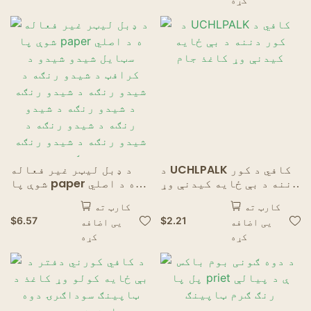
اکمال کوي
د UCHLPALK کافي د کور
د ډبل لیټر غیر فعاله
دننه د بې ځایه کیدنې وړ
شوې پا paper ه د اصلي
کاغذ جام
سټایل شیدو شیدو د
کارټ ته
کارټ ته
کرافټ د شیدو رنګه د
$
6.57
$
2.21
یی اضافه
یی اضافه
شیدو رنګه د شیدو رنګه د
کړه
کړه
شیدو رنګه د شیدو رنګه د
شیدو رنګه د شیدو رنګه د
شیدو رنګه د شیدو رنګه د
شیدو رنګه د شیدو رنګه
پټو