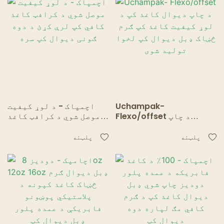
Uchampak-
اچمپاک - د لوړ کیفیت
Flexo/offset د چاپ
موصل شوي د کرافټ کاغذ
دیوال کاغذ کپ د لوړ
کافي کپ لرې کړئ د دوه
کیفیت کاغذ کپ ګرم څښاک
ګونی دیوال کپ سره
پلټنه
پلټنه
ډبل دیوال کپ لخوا
تولید شوی