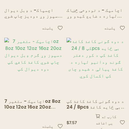
اچامپک - د تودوخې څښاک
اچمپاک- د ډبل دیوال
لپاره د ضایع کیدو وړ
دسپوز وړ دودیز چاپ شوي
کرافټ کاغذ ډبل دیوال
لوګو لیپت شوي کاغذ
کاغذ کپ دوه دیوال کپ
کافي کپ د کافي مګ دوه
پلټنه
پلټنه
دیوال کپ
د دوه ګونی کاغذ کاغذ کپ
اچامپک - متغیر 7oz 8oz
8 / 24pcs بې ځایه کاغذ
10oz 12oz 16oz 20oz
کپ د کور دفتر ګوند
دسپوز وړ ګرم ډبل دیوال
کارټ ته
ودانیو لپاره د کاغذ
چاپ شوي کاغذ کافي کپ
$
7.57
یی اضافه
پیالې د شیدو چای کپ
دوه دیوال کپ
پلټنه
کړه