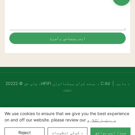
اوس پوښتنې ولیږئ
د سایټ
د چاپ حق © 20222HFIFI د بسته کولو ټیکنالوژي C.ltd |
نقشه
We use cookies to ensure that we give you the best experience
د پټتیا تګلاره
on and off our website. please review our
همدا اوس موافق
د کوکی تنظیمات
Reject