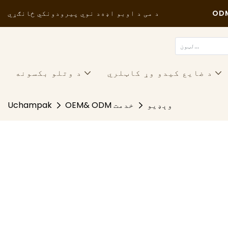
د می د اوبو اډه
د نوي پیرودونکي ځانګړي
د ضایع کیدو وړ کاټلري
د وتلو بکسونه
وېډيو
OEM& ODM خدمت
Uchampak