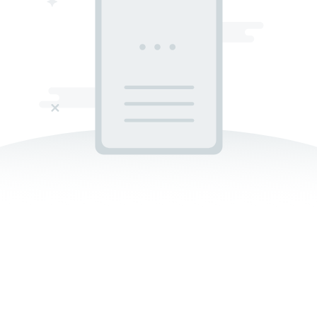
د غوسټ رستورانتونه