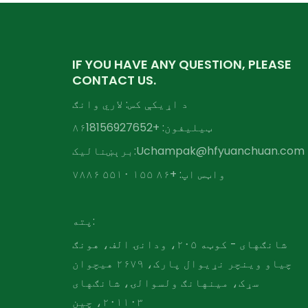
IF YOU HAVE ANY QUESTION, PLEASE
CONTACT US.
د اړیکې کس: لاري وانګ
ټیلیفون: +۸۶
18156927652
Uchampak@hfyuanchuan.com
برېښنالیک:
واټس اپ: +۸۶ ۱۵۵ ۵۵۱۰ ۷۸۸۶
پته:
شانګهای - کوټه ۲۰۵، ودانۍ الف، هونګ
چیاو وینچر نړیوال پارک، ۲۶۷۹ هیچوان
سړک، مینهانګ ولسوالۍ، شانګهای
۲۰۱۱۰۳، چین