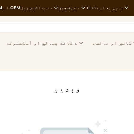
زموږ په اړه
کتلاګ
د پیک چین
د سوداګرۍ ډول
ODM او OEM
خبرونه
خام مواد
ژر خواړه
دوام
ترانسپورت
عادي
کاسې او بالټۍ
د کاغذ پیالې او آستینونه
قضیې
پروسه
ښه خواړه
FAQS
ټیکنالوژي
کافې او کافي دوکانونه
بلاګ
بوفې
وېډيو
د خوړو لارۍ
بیکري
غوړ لرونکی چمچ