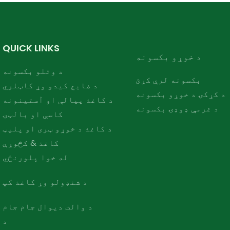
QUICK LINKS
د خوړو بکسونه
د وتلو بکسونه
بکسونه لرې کړئ
د ضایع کیدو وړ کاټلري
د کړکۍ د خوړو بکسونه
د کاغذ پیالې او آستینونه
د غرمې ډوډۍ بکسونه
کاسې او بالټۍ
د کاغذ د خوړو ټری او پلیټ
کاغذ & کڅوړې
له خوا پلورنځي
د شنډولو وړ کاغذ کپ
د والت دیوال جام جام
د