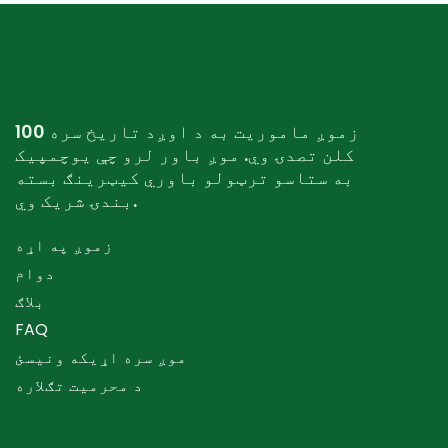
زموږ ماموریت به د اوږد تاریخ سره 100
کلن تصدۍ وي. موږ باور لرو چې یوچمپیک
به ستاسو ترټولو باوري کیټرینګ بسته
بندۍ شریک وي.
زموږ په اړه
دوام
بلاګ
FAQ
موږ سره اړیکه ونیسئ
د محرمیت تګلاره