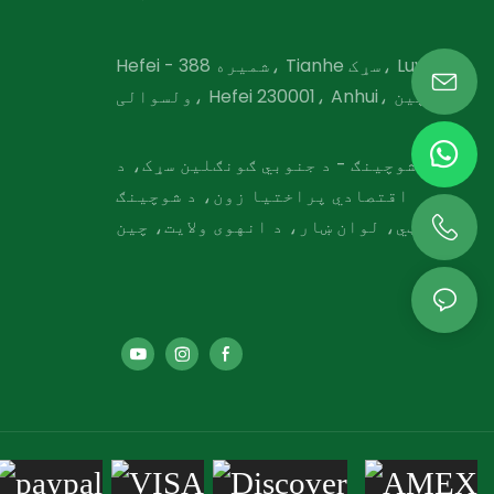
Hefei - شمیره 388، Tianhe سړک، Luyang
ولسوالی، Hefei 230001، Anhui، چین
شوچینګ - د جنوبي ګونګلین سړک، د
اقتصادي پراختیا زون، د شوچینګ
کاونټي، لوان ښار، د انهوی ولایت، چین