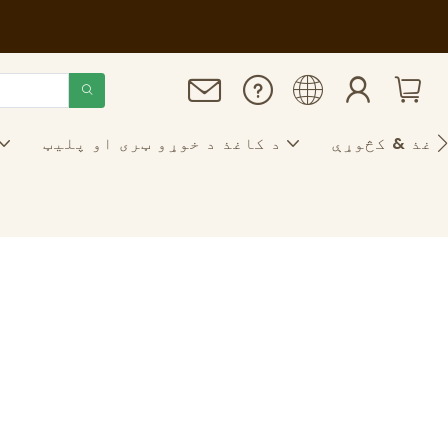
اغذ & کڅوړې
د کاغذ د خوړو ټری او پلیټ