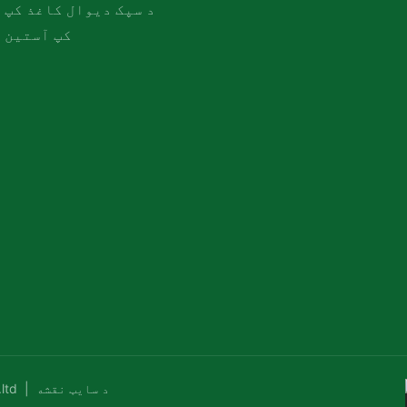
د سپک دیوال کاغذ کپ
کپ آستین
د سایټ نقشه
د چاپ حق © 20222HFIFI د بسته کولو ټ