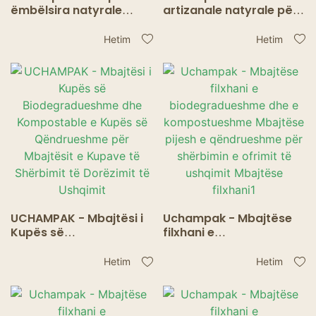
ëmbëlsira natyrale
artizanale natyrale për
njëpërdorimshme me
byrekë dhe kuti
hapje automatike, Kuti
biskotash të
Hetim
Hetim
byreku të bardhë të
disponueshme për të
bardhë Bluk, kuti
marrë sushi për të
biskotash kartoni me
shkuar dritare & Pak e
dritare
palosshme
UCHAMPAK - Mbajtësi i
Uchampak - Mbajtëse
Kupës së
filxhani e
Biodegradueshme dhe
biodegradueshme dhe e
Kompostable e Kupës
kompostueshme
Hetim
Hetim
së Qëndrueshme për
Mbajtëse pijesh e
Mbajtësit e Kupave të
qëndrueshme për
Shërbimit të Dorëzimit
shërbimin e ofrimit të