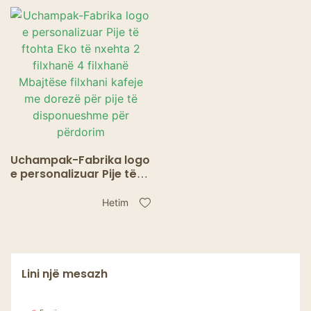
kafeje për të shkuar
mjedisin
Mbajtëse filxhani çaji
Mëngë filxhani
Uchampak-Fabrika logo
e personalizuar Pije të
ftohta Eko të nxehta 2
filxhanë 4 filxhanë
Hetim
Mbajtëse filxhani kafeje
me dorezë për pije të
disponueshme për
përdorim
Lini një mesazh