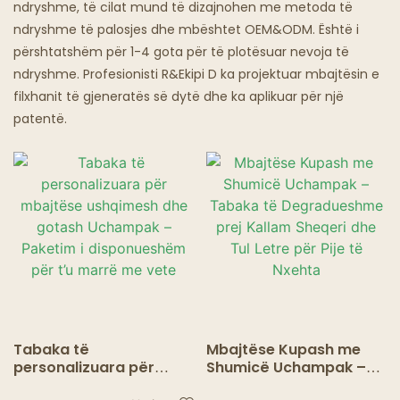
ndryshme, të cilat mund të dizajnohen me metoda të
ndryshme të palosjes dhe mbështet OEM&ODM. Është i
Restorante Ghost
përshtatshëm për 1-4 gota për të plotësuar nevoja të
ndryshme. Profesionisti R&Ekipi D ka projektuar mbajtësin e
filxhanit të gjeneratës së dytë dhe ka aplikuar për një
patentë.
Tabaka të
Mbajtëse Kupash me
personalizuara për
Shumicë Uchampak –
mbajtëse ushqimesh
Tabaka të