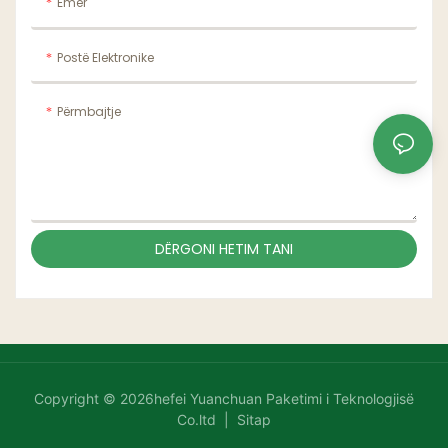
Emër
Postë Elektronike
Përmbajtje
DËRGONI HETIM TANI
Copyright © 2026hefei Yuanchuan Paketimi i Teknologjisë
Co.ltd |
Sitap