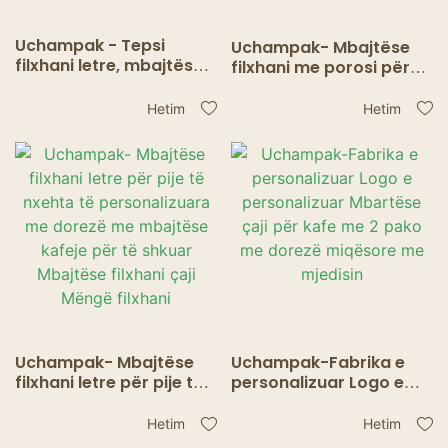
Uchampak - Tepsi
Uchampak- Mbajtëse
filxhani letre, mbajtës
filxhani me porosi për
filxhani i qëndrueshëm
bartës të kafesë në
për 2 filxhanë kafeje,
fabrikë, miqësore me
Hetim
Hetim
për shërbimin e
mjedisin.
dërgimit të ushqimit
Mbajtës filxhani
Uchampak- Mbajtëse
Uchampak-Fabrika e
filxhani letre për pije të
personalizuar Logo e
nxehta të
personalizuar Mbartëse
personalizuara me
çaji për kafe me 2 pako
Hetim
Hetim
dorezë me mbajtëse
me dorezë miqësore me