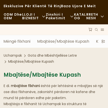
Ekskluzive Për Klientë Të Rinj
Baza Ujore E Meit
ODM Dhe
LLOJI I
Zinxhiri I
KATAL
RRETH
OEM
BIZNESIT
Paketimit
OG
NESH
Ushqim I Shpejtë
Lëndë Të Para
Lajme
Rastësor
Transporti
Qëndrueshmëri
Mëngë filxhani
Mbajtëse/Mbajtëse Kupash
Kupa e
Ushqim I Shkëlqyer
Procesi
Rastet
Uchampak
Gota dhe Mbështjellëse Letre
Kafene Dhe Kafene
Teknologji
FAQS
Mbajtëse/Mbajtëse Kupash
Bufe
Blog
Mbajtëse/Mbajtëse Kupash
Kamionë Ushqimorë
E di.
mbajtëse filxhani
është për lehtësinë e mbajtjes së një
ose disa filxhanëve, zakonisht përdoren në kafene dhe
Furrë Buke
mund të përdoren edhe për paketim.
Mbajtësja e filxhanit të Uchampak ka struktura të
Lugë Me Yndyrë