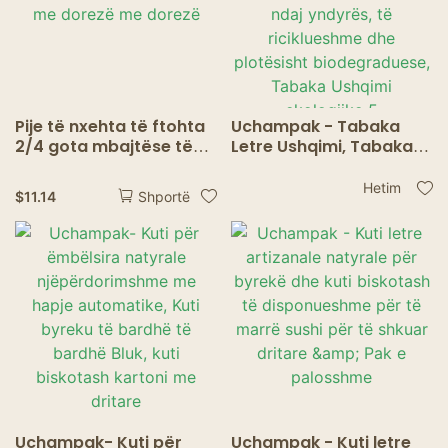
Pije të nxehta të ftohta
Uchampak - Tabaka
2/4 gota mbajtëse të
Letre Ushqimi, Tabaka
kafes së disponueshme
Ushqimi Kraft, të
të pijeve të
disponueshme,
Hetim
$
11.14
Shportë
disponueshme me
rezistente ndaj yndyrës,
dorezë me dorezë
të riciklueshme dhe
plotësisht
biodegraduese, Tabaka
Ushqimi ekologjike 5
Uchampak- Kuti për
Uchampak - Kuti letre