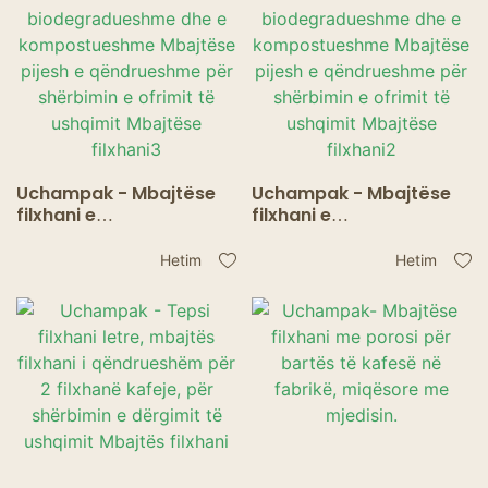
të Ushqimit
ushqimit Mbajtëse
filxhani1
Uchampak - Mbajtëse
Uchampak - Mbajtëse
filxhani e
filxhani e
biodegradueshme dhe e
biodegradueshme dhe e
kompostueshme
kompostueshme
Hetim
Hetim
Mbajtëse pijesh e
Mbajtëse pijesh e
qëndrueshme për
qëndrueshme për
shërbimin e ofrimit të
shërbimin e ofrimit të
ushqimit Mbajtëse
ushqimit Mbajtëse
filxhani3
filxhani2