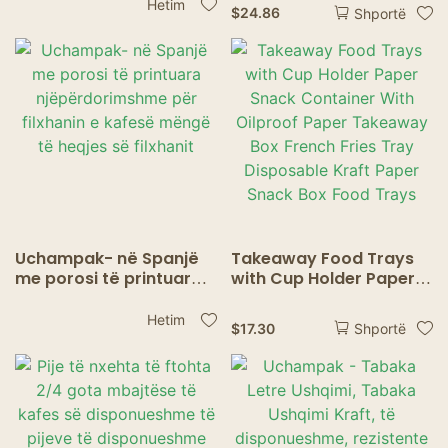
dhe gotash Uchampak –
Degradueshme prej
Hetim
$
24.86
Shportë
Paketim i disponueshëm
Kallam Sheqeri dhe Tul
për t’u marrë me vete
Letre për Pije të Nxehta
Uchampak- në Spanjë
Takeaway Food Trays
me porosi të printuara
with Cup Holder Paper
njëpërdorimshme për
Snack Container With
filxhanin e kafesë
Oilproof Paper
Hetim
$
17.30
Shportë
mëngë të heqjes së
Takeaway Box French
filxhanit
Fries Tray Disposable
Kraft Paper Snack Box
Food Trays