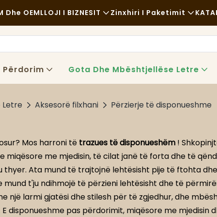
 Dhe OEM
LLOJI I BIZNESIT
Zinxhiri I Paketimit
KATA
Ushqim I Shpejtë
Lëndë Të Para
Rastësor
Transporti
ë Përdorim
Gota Dhe Mbështjellëse Letre
Ushqim I Shkëlqyer
Procesi
 Letre
Aksesorë filxhani
Përzierje të disponueshme
Kafene Dhe Kafene
Teknologji
Bufe
sosur? Mos harroni të
trazues të disponueshëm
! Shkopinjt
Kamionë Ushqimorë
miqësore me mjedisin, të cilat janë të forta dhe të qën
 thyer. Ata mund të trajtojnë lehtësisht pije të ftohta dhe
Furrë Buke
je mund t'ju ndihmojë të përzieni lehtësisht dhe të përmirë
Lugë Me Yndyrë
me një larmi gjatësi dhe stilesh për të zgjedhur, dhe mbës
. E disponueshme pas përdorimit, miqësore me mjedisin d