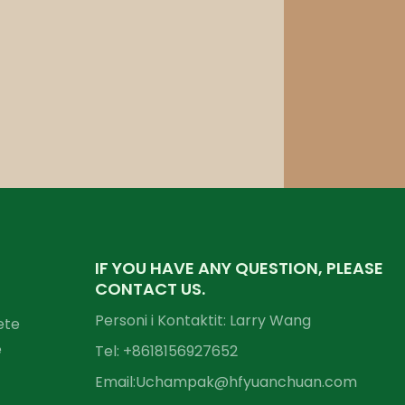
IF YOU HAVE ANY QUESTION, PLEASE
CONTACT US.
Personi i Kontaktit: Larry Wang
ete
e
Tel: +86
18156927652
Email:
Uchampak@hfyuanchuan.com