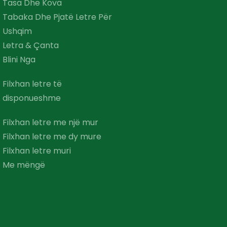
Tasa Dhe Kova
Tabaka Dhe Pjatë Letre Për
Ushqim
Letra & Çanta
Blini Nga
Filxhan letre të
disponueshme
Filxhan letre me një mur
Filxhan letre me dy mure
Filxhan letre muri
Me mëngë