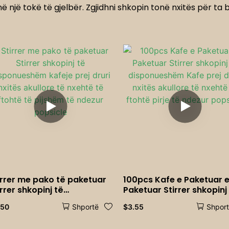
Restorante Ghost
ë një tokë të gjelbër. Zgjidhni shkopin tonë nxitës për ta 
irrer me pako të paketuar
100pcs Kafe e Paketuar 
irrer shkopinj të
Paketuar Stirrer shkopinj
sponueshëm kafeje prej
disponueshëm Kafe prej
.50
$
3.55
Shportë
Shpor
uri nxitës akullore të
druri nxitës akullore të
ehtë të ftohtë të pijshëm
nxehtë të ftohtë pirje të