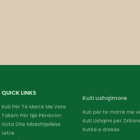
QUICK LINKS
Kuti ushqimore
Kuti Për Të Marrë Me Vete
Kuti për të marrë me v
Takëm Për Një Përdorim
Kuti Ushqimi për Dritar
Gota Dhe Mbështjellëse
Kutitë e drekës
Letre