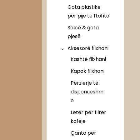
të
Gota plastike
për pije të ftohta
Salcë & gota
pjesë
Aksesorë filxhani
Kashtë filxhani
Kapak filxhani
Përzierje të
disponueshm
e
Letër për filtër
kafeje
Çanta për