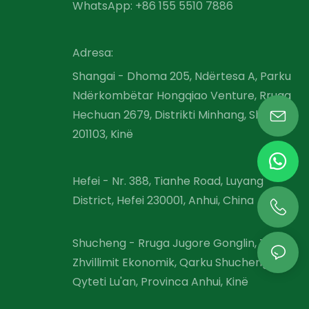
WhatsApp: +86 155 5510 7886
Adresa:
Shangai - Dhoma 205, Ndërtesa A, Parku
Ndërkombëtar Hongqiao Venture, Rruga
Hechuan 2679, Distrikti Minhang, Shangai
201103, Kinë
Hefei - Nr. 388, Tianhe Road, Luyang
District, Hefei 230001, Anhui, China
Shucheng - Rruga Jugore Gonglin, Zona e
Zhvillimit Ekonomik, Qarku Shucheng,
Qyteti Lu'an, Provinca Anhui, Kinë