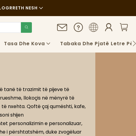
LOG
RRETH NESH
Lajme
Qëndrueshmëri
Tasa Dhe Kova
Tabaka Dhe Pjatë Letre Pë
Rastet
FAQS
Blog
ë tanë të trazimit të pijeve të
drueshme, llokoçis në mënyrë të
 të nxehta. Qoftë çaj qumështi, kafe,
soni shijen
htet personalizimin e personalizuar,
he i përshtatshëm, duke zvogëluar