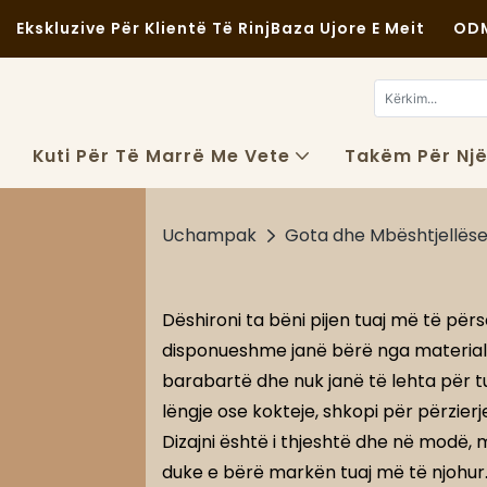
Ekskluzive Për Klientë Të Rinj
Baza Ujore E Meit
ODM
Kuti Për Të Marrë Me Vete
Takëm Për Nj
Uchampak
Gota dhe Mbështjellëse
Dëshironi ta bëni pijen tuaj më të për
disponueshme janë bërë nga materiale 
barabartë dhe nuk janë të lehta për tu
lëngje ose kokteje, shkopi për përzier
Dizajni është i thjeshtë dhe në modë, 
duke e bërë markën tuaj më të njohur