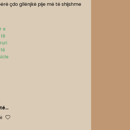
bërë çdo gllënjkë pije më të shijshme
e
 të
të