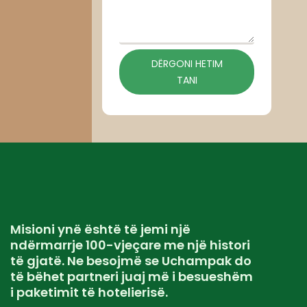
DËRGONI HETIM
TANI
Misioni ynë është të jemi një
ndërmarrje 100-vjeçare me një histori
të gjatë. Ne besojmë se Uchampak do
të bëhet partneri juaj më i besueshëm
i paketimit të hotelierisë.