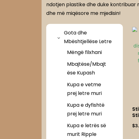
ndotjen plastike dhe duke kontribuar n
dhe më miqësore me mjedisin!
Gota dhe
Mbështjellëse Letre
Mëngë filxhani
Mbajtëse/Mbajt
ëse Kupash
Kupa e vetme
prej letre muri
Kupa e dyfishtë
St
prej letre muri
St
di
Kupa e letrës së
$
3
dr
nx
murit Ripple