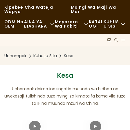
Kipekee Cha Wateja
Msingi Wa Maji Wa
Wapya
Mei
ODM Na
AINA YA
Mnyororo
KATAL
KUHUS
OEM
BIASHARA
Wa Pakiti
OGI
U SISI
Chakula Cha Haraka
Malighafi
Habari
Kawaida
Usafiri
Uendelevu
Uchampak
Kuhusu Situ
Kesa
Chakula Kizuri
Mchakato
Kesi
Kesa
Kahawa Na Maduka Ya Kahawa
Teknolojia
FAQS
Uchampak daima inazingatia muundo wa bidhaa na
Bufe
Blogu
uwekezaji, tulishinda tuzo nyingi za kimataifa kama vile tuzo
za IF na muundo mzuri wa China.
Malori Ya Chakula
Duka La Mikate