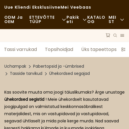
Uue Kliendi Eksklusiivne
Mei Veebaas
ODM Ja
ETTEVÕTTE
Pakik
KATALO
MEI
OEM
TÜÜP
Eti
OG
ST
Kiirtoit
Toorained
Uudised
Vabaaja
Transport
Jätkusuutlikk
Tassi varrukad
Topsihoidjad
Üks tapeettops
K
Peen Einestamine
Protsess
Juhtumid
Uchampak
Pabertopsid ja -ümbrised
Kohvikud Ja Kohvikud
Tehnoloogia
FAQS
Tasside tarvikud
Ühekordsed segajad
Rootsi Laud
Blogi
Kas soovite muuta oma joogi täiuslikumaks? Ärge unustage
ühekordsed segistid
! Meie ühekordselt kasutatavad
Toidukärud
joogipulgad on valmistatud keskkonnasõbralikest
Pagariäri
materjalidest, mis on vastupidavad ja vastupidavad,
segavad ühtlaselt ja mida pole kerge murda. Nad saavad
Rasvane Lusikas
kergesti hakkama külmade ja kuumade jookidega.