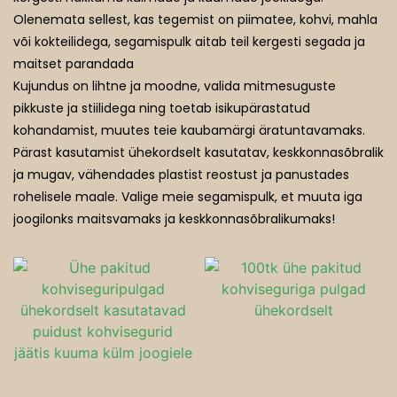
Olenemata sellest, kas tegemist on piimatee, kohvi, mahla
Kummitusrestoranid
või kokteilidega, segamispulk aitab teil kergesti segada ja
maitset parandada
Kujundus on lihtne ja moodne, valida mitmesuguste
pikkuste ja stiilidega ning toetab isikupärastatud
kohandamist, muutes teie kaubamärgi äratuntavamaks.
Pärast kasutamist ühekordselt kasutatav, keskkonnasõbralik
ja mugav, vähendades plastist reostust ja panustades
rohelisele maale. Valige meie segamispulk, et muuta iga
joogilonks maitsvamaks ja keskkonnasõbralikumaks!