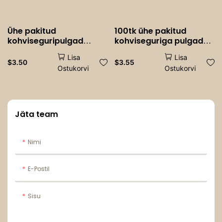
Ühe pakitud
100tk ühe pakitud
kohviseguripulgad
kohviseguriga pulgad
ühekordselt
ühekordselt
Lisa
Lisa
kasutatavad puidust
$
3.50
$
3.55
Ostukorvi
Ostukorvi
kohvisegurid jäätis
kuuma külm joogiele
Jäta team
Nimi
E-Postil
Sisu