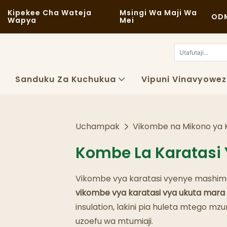
Kipekee Cha Wateja
Msingi Wa Maji Wa
ODM
Wapya
Mei
Sanduku Za Kuchukua
Vipuni Vinavyowe
Uchampak
Vikombe na Mikono ya 
Kombe La Karatasi 
Vikombe vya karatasi vyenye mashimo y
vikombe vya karatasi vya ukuta mara 
insulation, lakini pia huleta mtego mzu
uzoefu wa mtumiaji.