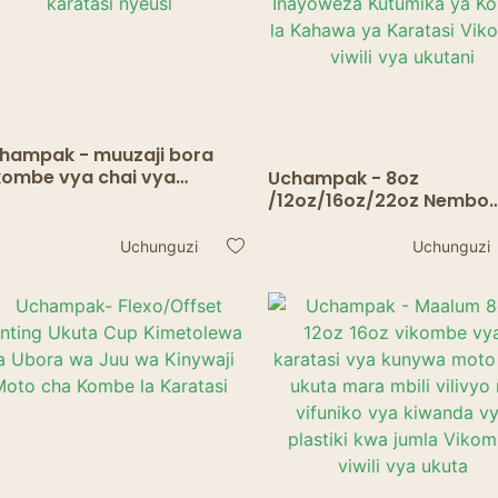
hampak - muuzaji bora
kombe vya chai vya
Uchampak - 8oz
pendeza vya ukuta mara
/12oz/16oz/22oz Nembo
ili kikombe cha kahawa
Maalum ya Ukuta Mbili
a karatasi nyeusi
Iliyochapishwa Krafti
Uchunguzi
Uchunguzi
Inayoweza Kutumika ya
Kombe la Kahawa ya
Karatasi Vikombe viwili 
ukutani