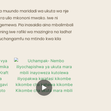
 na muundo maridadi wa ukuta wa nje
ora ulio mkononi mwako. Iwe ni
egemewa. Pia inasaidia aina mbalimbali
dining iwe rafiki wa mazingira na ladha!
a uchangamfu na mtindo kwa kila