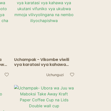
a
Uchampak - Vikombe viwili
pwa
vya karatasi vya kahawa
vya ukutani vifuniko vya
alum
ukubwa mmoja
Uchunguzi
vilivyolingana na nembo
iliyochapishwa