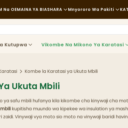
 Na OEM
AINA YA BIASHARA
Mnyororo Wa Pakiti
KA
Chakula Cha Haraka
Malighafi
Kawaida
Usafiri
za Kutupwa
Vikombe Na Mikono Ya Karatasi
Chakula Kizuri
Mchakato
Kahawa Na Maduka Ya Kahawa
Teknolojia
Karatasi
Kombe la Karatasi ya Ukuta Mbili
Bufe
Ya Ukuta Mbili
Malori Ya Chakula
a safu mbili hufanya kila kikombe cha kinywaji cha moto 
Duka La Mikate
mbili
kupitisha muundo wa kipekee wa insulation ya mashi
ri zaidi. Vinywaji vya moto sio moto na vinywaji baridi ha
Kijiko Chenye Mafuta