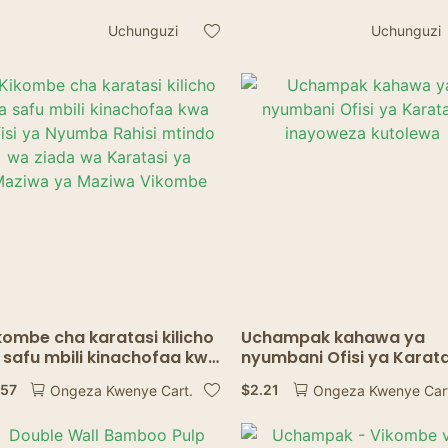
kombe cha karatasi cha
kinachoweza kutupwa m
uta mara mbili kwa
cha ukuta mara mbili
Uchunguzi
Uchunguzi
nywaji cha moto Kikombe
kikombe cha kahawa ch
a ukuta mara mbili
karatasi kilichochapishw
kombe cha karatasi kilicho
Uchampak kahawa ya
 safu mbili kinachofaa kwa
nyumbani Ofisi ya Karata
isi ya Nyumba Rahisi
inayoweza kutolewa
.57
$
2.21
Ongeza Kwenye Cart.
Ongeza Kwenye Car
indo wa ziada wa
ratasi ya Maziwa ya
ziwa Vikombe