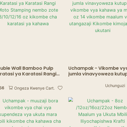
uble Wall Bamboo Pulp
Uchampak - Vikombe vy
ratasi ya Karatasi Rangi
jumla vinavyoweza kutu
to Stamping nembo zote
vikombe vya kahawa ya
10/12/16 oz kikombe cha
moto oz 14 vikombe ma
Uchunguzi
.56
Ongeza Kwenye Cart.
ratasi ya kahawa
vya utangazaji Kikombe
kimoja cha ukutani