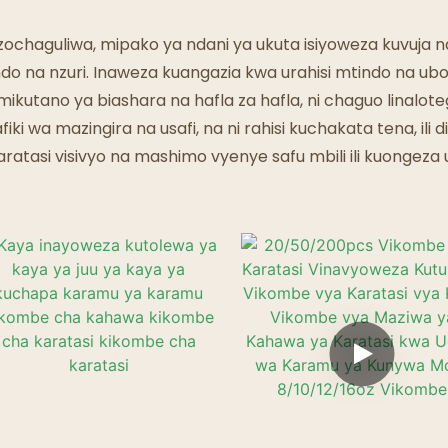
Mikahawa Ya Mizimu
lizochaguliwa, mipako ya ndani ya ukuta isiyoweza kuvuja
do na nzuri. Inaweza kuangazia kwa urahisi mtindo na ub
ikutano ya biashara na hafla za hafla, ni chaguo linalot
iki wa mazingira na usafi, na ni rahisi kuchakata tena, ili 
ratasi visivyo na mashimo vyenye safu mbili ili kuongez