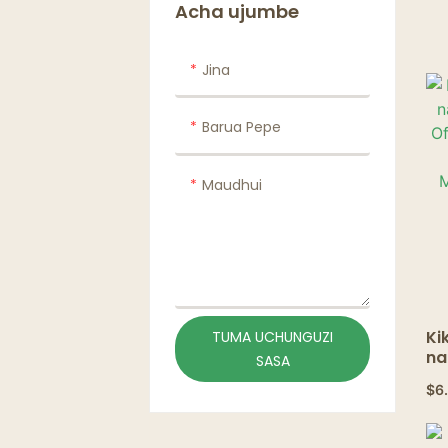
Vifuniko vya Kombe
ki
Acha ujumbe
uk
ki
Vichochezi
ch
Jina
vinavyoweza
kutolewa
Barua Pepe
Karatasi ya chujio
cha kahawa
Maudhui
Mifuko ya vikombe
Karatasi Isiyovuja
Ki
TUMA UCHUNGUZI
na
SASA
Of
$
6
mt
Ka
Ma