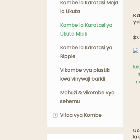
Kombe la Karatasi Moja
la Ukuta
Ka
ya
Kombe la Karatasi ya
ku
Ukuta Mbili
ki
$
7
ki
ki
Kombe la Karatasi ya
Ripple
Vikombe vya plastiki
kwa vinywaji baridi
Mchuzi & vikombe vya
sehemu
+
Vifaa vya Kombe
Mirija ya Kombe
Uc
kr