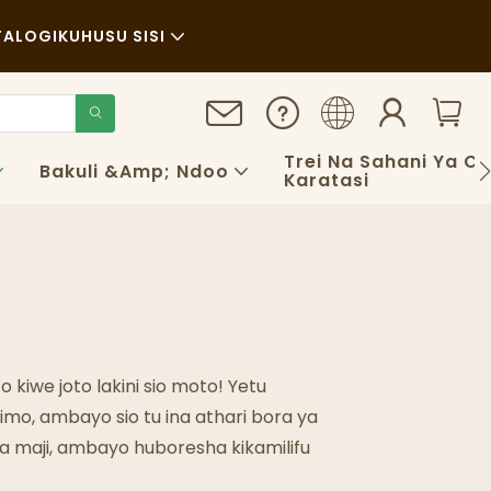
TALOGI
KUHUSU SISI
Habari
Uendelevu
Trei Na Sahani Ya C
Bakuli &amp; Ndoo
Karatasi
Kesi
FAQS
Blogu
kiwe joto lakini sio moto! Yetu
mo, ambayo sio tu ina athari bora ya
vina maji, ambayo huboresha kikamilifu