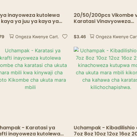
ya inayoweza kutolewa
20/50/200pcs Vikombe 
 kaya ya juu ya kaya ya
Karatasi Vinavyoweza
chapa karamu ya karamu
Kutumika Vikombe vya
kombe cha kahawa
Karatasi vya Kraft Viko
.79
$
3.46
Ongeza Kwenye Cart.
Ongeza Kwenye Car
kombe cha karatasi
vya Maziwa ya Kahawa 
kombe cha karatasi
Karatasi kwa Ugavi wa
Karamu ya Kunywa Mot
8/10/12/16oz Vikombe
hampak - Karatasi ya
Uchampak - Kibadilishio
afti inayoweza kutolewa
7oz 8oz 10oz 12oz 16oz 2