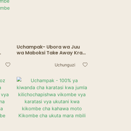
Uchampak- Ubora wa Juu
wa Maboksi Take Away Kraft
Paper Coffee Cup na Lids
Double wall cup
Uchunguzi
vya