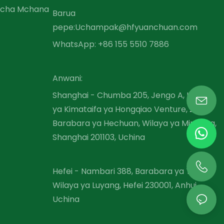
 cha Mchana
Barua
pepe:
Uchampak@hfyuanchuan.com
WhatsApp: +86 155 5510 7886
Anwani:
Shanghai - Chumba 205, Jengo A, Hifadhi
ya Kimataifa ya Hongqiao Venture, 2679
Barabara ya Hechuan, Wilaya ya Minhang,
Shanghai 201103, Uchina
Hefei - Nambari 388, Barabara ya Tianhe,
Wilaya ya Luyang, Hefei 230001, Anhui,
Uchina