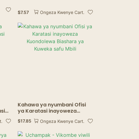
oto
karatasi vinavyoweza
kutolewa kwa harusi za ofisi
$
7.57
Ongeza Kwenye Cart.
a
ya ofisi
a.
Kahawa ya nyumbani Ofisi
si
ya Karatasi inayoweza
Kuondolewa Biashara ya
$
17.85
t.
Ongeza Kwenye Cart.
Kuweka safu Mbili