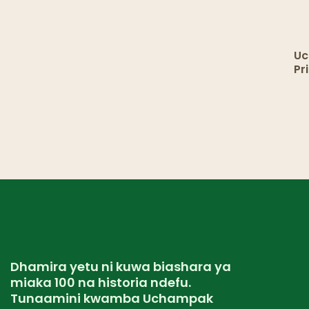
Uc
Pr
Ki
wa
Ko
Dhamira yetu ni kuwa biashara ya
miaka 100 na historia ndefu.
Tunaamini kwamba Uchampak