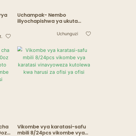
vya
Uchampak- Nembo
iliyochapishwa ya ukuta
mara mbili inayoweza
mbe
kutolewa iliyopakwa
Uchunguzi
t.
ya
karatasi kikombe kikombe
cha kahawa kikombe
o
Kikombe cha ukuta mara
mbili
 cha
Vikombe vya karatasi-safu
0oz
mbili 8/24pcs vikombe vya