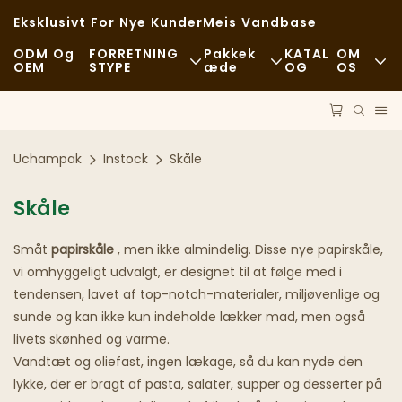
Eksklusivt For Nye Kunder
Meis Vandbase
ODM Og
FORRETNING
Pakkek
KATAL
OM
OEM
STYPE
Æde
OG
OS
Fastfood
Råvarer
Nyheder
Afslappet
Transport
Bæredygtigh
Uchampak
Instock
Skåle
Fine Restauranter
Behandle
Sager
Skåle
Caféer Og Kaffebarer
Teknologi
FAQS
Småt
papirskåle
, men ikke almindelig. Disse nye papirskåle,
Buffet
Blog
vi omhyggeligt udvalgt, er designet til at følge med i
tendensen, lavet af top-notch-materialer, miljøvenlige og
Food Trucks
sunde og kan ikke kun indeholde lækker mad, men også
livets skønhed og varme.
Bageri
Vandtæt og oliefast, ingen lækage, så du kan nyde den
lykke, der er bragt af pasta, salater, supper og desserter på
Fedtet Ske