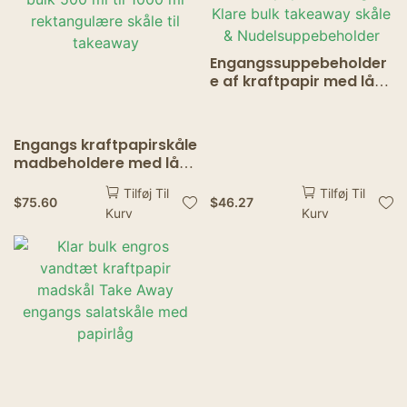
Engangssuppebeholder
e af kraftpapir med låg
– Klare bulk takeaway
skåle &
Nudelsuppebeholder
Engangs kraftpapirskåle
madbeholdere med låg
– bulk 500 ml til 1000 ml
Tilføj Til
Tilføj Til
rektangulære skåle til
$
75.60
$
46.27
Kurv
Kurv
takeaway