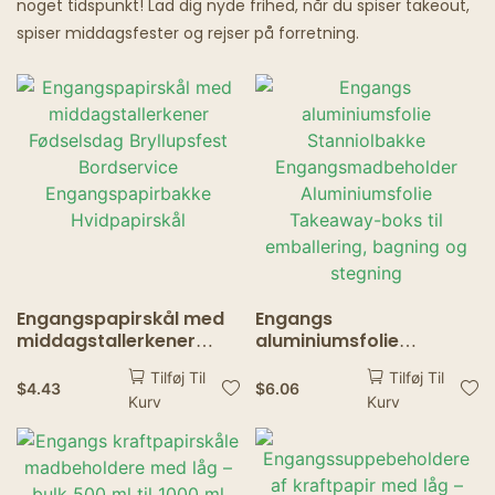
noget tidspunkt! Lad dig nyde frihed, når du spiser takeout,
spiser middagsfester og rejser på forretning.
Spøgelsesrestauranter
Engangspapirskål med
Engangs
middagstallerkener
aluminiumsfolie
Fødselsdag Bryllupsfest
Stanniolbakke
Tilføj Til
Tilføj Til
Bordservice
Engangsmadbeholder
$
4.43
$
6.06
Kurv
Kurv
Engangspapirbakke
Aluminiumsfolie
Hvidpapirskål
Takeaway-boks til
emballering, bagning og
stegning