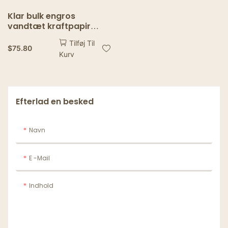
Klar bulk engros
vandtæt kraftpapir
madskål Take Away
Tilføj Til
engangs salatskåle med
$
75.80
Kurv
papirlåg
Efterlad en besked
Navn
E -mail
Indhold