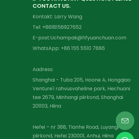
CONTACT US.
Kontakt: Larry Wang
Tel: +86
18156927652
E-post:
Uchampak@hfyuanchuan.com
WhatsApp: +86 155 5510 7886
Aadress:
Shanghai - Tuba 205, Hoone A, Hongqiao
Venture'i rahvusvaheline park, Hechuani
tee 2679, Minhangi piirkond, Shanghai
201103, Hiina
Hefei – nr 388, Tianhe Road, Luyangi
piirkond, Hefei 230001, Anhui, Hiina