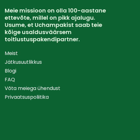
Meie missioon on olla 100-aastane
ettevõte, millel on pikk ajalugu.
Usume, et Uchampakist saab teie
kõige usaldusväärsem
toitlustuspakendipartner.
Meist
Jätkusuutlikkus
Blogi
FAQ
Võta meiega ühendust
Privaatsuspoliitika