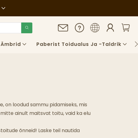
ikkus
 Ämbrid
Paberist Toidualus Ja -taldrik
sime, on loodud sammu pidamiseks, mis
tte ainult maitsvat toitu, vaid ka elu
ustoitude õnneid! Laske teil nautida