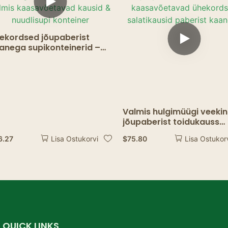
pakendamiseks,
küpsetamiseks röstimise
ekordsed jõupaberist
anega supikonteinerid –
lmis kaasavõetavad
usid & nuudlisupi konteiner
Valmis hulgimüügi veekin
jõupaberist toidukauss
kaasavõetavad ühekord
6.27
$
75.80
Lisa Ostukorvi
Lisa Ostukor
salatikausid paberist
kaanega
QUICK LINKS