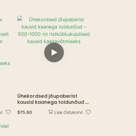
Ühekordsed jõupaberist
kausid kaanega toidunõud –
500–1000 ml
$
75.60
vi
Lisa Ostukorvi
ristkülikukujulised kausid
kaasavõtmiseks