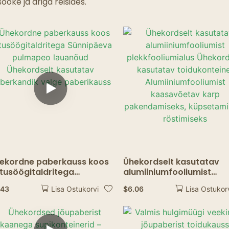
Kummitusrestoranid
ööke ja äriga reisides.
ekordne paberkauss koos
Ühekordselt kasutatav
tusöögitaldritega
alumiiniumfooliumist
nnipäeva pulmapeo
plekkfooliumialus
.43
$
6.06
Lisa Ostukorvi
Lisa Ostukor
uanõud Ühekordselt
Ühekordselt kasutatav
sutatav paberkandik
toidukonteiner
lge paberikauss
Alumiiniumfooliumist
kaasavõetav karp