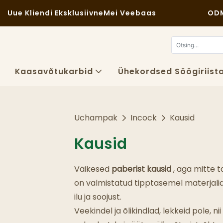
Uue Kliendi Eksklusiivne
Mei Veebaas
ODM
Kaasavõtukarbid
Ühekordsed Söögiriist
Uchampak
Incock
Kausid
Kausid
Väikesed
paberist kausid
, aga mitte 
on valmistatud tipptasemel materjalide
ilu ja soojust.
Veekindel ja õlikindlad, lekkeid pole, n