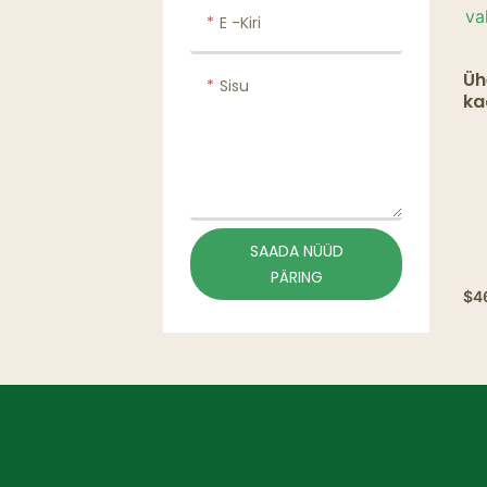
E -kiri
Üh
Sisu
ka
va
ka
SAADA NÜÜD
PÄRING
$
4