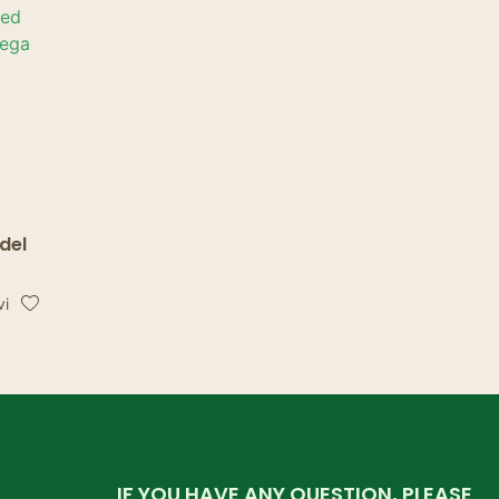
ks
del
sed
vi
IF YOU HAVE ANY QUESTION, PLEASE