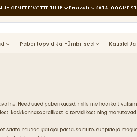
 Ja OEM
ETTEVÕTTE TÜÜP
Pakiketi
KATALOOG
MEIST
Kiirtoit
Toorained
Uudised
Vabaaja
Transport
Jätkusuutl
ad
Pabertopsid Ja -ümbrised
Kausid Ja
Peen Einestamine
Protsess
Juhtumid
Kohvikud Ja Kohvikud
Tehnoloogia
FAQS
Rootsi Laud
Blogi
Toidukärud
tavaline. Need uued paberikausid, mille me hoolikalt vali
Pagariäri
st, keskkonnasõbralikest ja tervislikest ning mahutavad mi
Rasvane Lusikas
ii et saate nautida igal ajal pasta, salatite, suppide ja mag