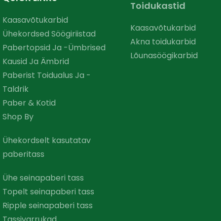
Toidukastid
Kaasavõtukarbid
Kaasavõtukarbid
Ühekordsed Söögiriistad
Akna toidukarbid
Pabertopsid Ja -ümbrised
Lõunasöögikarbid
Kausid Ja Ämbrid
Paberist Toidualus Ja -
Taldrik
Paber & Kotid
Shop By
Ühekordselt kasutatav
paberitass
Ühe seinapaberi tass
Topelt seinapaberi tass
Ripple seinapaberi tass
Tassivarrukad