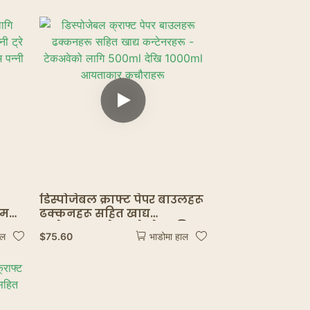
डिस्पोजेबल क्राफ्ट पेपर बाउलहरू
यम
ढक्कनहरू सहित खाद्य
बल
कन्टेनरहरू - टेकअवेको लागि
$
75.60
ाल
भाडोमा हाल
न्नी
500ml देखि 1000ml आयताकार
कचौराहरू