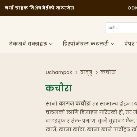
नयाँ ग्राहक विशेष
मेईको वाटरबेस
ODM
टेकअवे बक्सहरू
डिस्पोजेबल कटलरी
पेपर
Uchampak
ढाद्नु
कचौरा
कचौरा
सानो
कागज कचौरा
तर सामान्य होइन। यी
चलनको लागि डिजाइन गरिएको हो, तर जीव
वाटरप्रूफ र तेल-प्रमाण, कुनै चुहावट छैन,
खाने, खाना खाँदा, खाना खाने पार्टीहरू खाँद