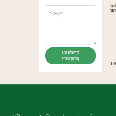
ढक
क्र
सन्तुष्ट
तय
नू
अब सोधपुछ
पठाउनुहोस्
$
4