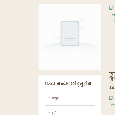
डि
डि
एउटा सन्देश छोड्नुहोस
पा
$
4
ट्र
नाम
इमेज