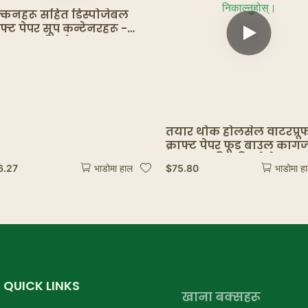
्कनहरू सहित डिस्पोजेबल
ाफ्ट पेपर सूप कन्टेनरहरू -
ार बल्क टेकवे बाउलहरू &
डल सूप कन्टेनर
तयार थोक होलसेल वाटरप्रू
क्राफ्ट पेपर फूड बाउल का
ढक्कन सहित डिस्पोजेबल 
6.27
$
75.80
भाडोमा हाल
भाडोमा ह
बाउलहरू निकाल्नुहोस्।
QUICK LINKS
खाना बक्सहरू