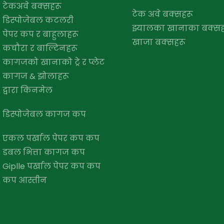
टेकअवे बक्सहरू
टेक अवे बक्सहरू
डिस्पोजेबल कटलरी
झ्यालका खानाका बक्सह
पेपर कप र बाहुलाहरू
खाजा बक्सहरू
कचौरा र बाल्टिनहरू
कागजको खानाको ट्रे र प्लेट
कागज & झोलाहरू
द्वारा किनमेल
डिस्पोजेबल कागज कप
एकल पर्खाल पेपर कप कप
डबल भित्ता कागज कप
Giplle पर्खाल पेपर कप कप
कप आस्तीन