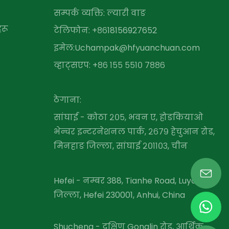
सम्पर्क व्यक्ति: ल्यारी वाङ
रू
टेलिफोन: +८६
18156927652
इमेल:
Uchampak@hfyuanchuan.com
व्हाट्सएप: +८६ १५५ ​​५५१० ७८८६
ठेगाना:
सांघाई - कोठा २०५, भवन ए, होङकियाओ
भेन्चर इन्टरनेशनल पार्क, २६७९ हेचुआन रोड,
मिनहाङ जिल्ला, सांघाई २०११०३, चीन
Hefei - नम्बर 388, Tianhe Road, Luyang
जिल्ला, Hefei 230001, Anhui, China
Shucheng - दक्षिण Gonglin रोड, आर्थिक