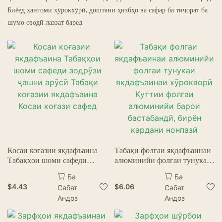
Биёед ҳангоми хӯрокхӯрӣ, доштани ҳизбҳо ва сафар ба тиҷорат ба
Ресторанҳои Арвоҳӣ
шумо озодӣ лаззат баред.
Косаи коғазии якдафъаина
Табақи фолгаи якдафъаинаи
Табақҳои шоми сафеди
алюминийи фолгаи тунукаи
зодрӯзи ҷашни арӯсӣ Табақи
якдафъаинаи хӯрокворӣ
Ба
Ба
коғазии якдафъаина Косаи
Қуттии фолгаи алюминийи
$
4.43
$
6.06
Сабат
Сабат
коғази сафед
барои бастабандӣ, бирён
Андоз
Андоз
кардани нонпазӣ