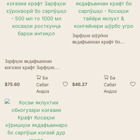
Зарфҳои шӯрбои
якдафъаинаи крафт бо
сарпӯшҳо - Косаҳои тайёри
яклухт & контейнери шӯрбо
угро
Зарфҳои якдафъаинаи
коғазии крафт Зарфҳои
хӯрокворӣ бо сарпӯшҳо -
Ба
Ба
500 мл то 1000 мл косаҳои
$
75.60
$
46.27
Сабат
Сабат
росткунҷа барои интиқол
Андоз
Андоз