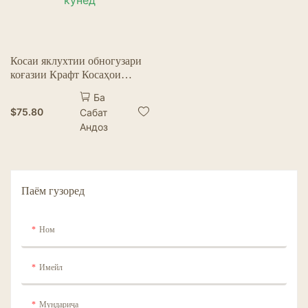
Косаи яклухтии обногузари
коғазии Крафт Косаҳои
хӯришҳои якдафъаинаро бо
Ба
сарпӯши коғазӣ дур кунед
$
75.80
Сабат
Андоз
Паём гузоред
Ном
Имейл
Мундариҷа