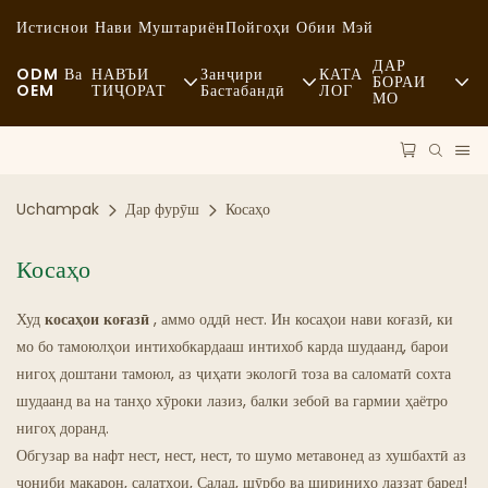
Истиснои Нави Муштариён
Пойгоҳи Обии Мэй
ДАР
ODM Ва
НАВЪИ
Занҷири
КАТА
БОРАИ
OEM
ТИҶОРАТ
Бастабандӣ
ЛОГ
МО
Хабарҳо
Хӯроки Тез Таёр Мешуда
Маводи Хом
Устуворӣ
Тасодуфӣ
Нақлиёт
Uchampak
Дар фурӯш
Косаҳо
Ҳолатҳо
Хӯроки Боҳашамат
Раванд
Косаҳо
FAQS
Қаҳвахонаҳо Ва Қаҳвахонаҳо
Технология
Худ
косаҳои коғазӣ
, аммо оддӣ нест. Ин косаҳои нави коғазӣ, ки
Блог
Буфет
мо бо тамоюлҳои интихобкардааш интихоб карда шудаанд, барои
нигоҳ доштани тамоюл, аз ҷиҳати экологӣ тоза ва саломатӣ сохта
Мошинҳои Боркаши Хӯрокворӣ
шудаанд ва на танҳо хӯроки лазиз, балки зебоӣ ва гармии ҳаётро
нигоҳ доранд.
Нонвойхона
Обгузар ва нафт нест, нест, нест, то шумо метавонед аз хушбахтӣ аз
ҷониби макарон, салатҳои, Салад, шӯрбо ва шириниҳо лаззат баред!
Қошуқи Равғанӣ