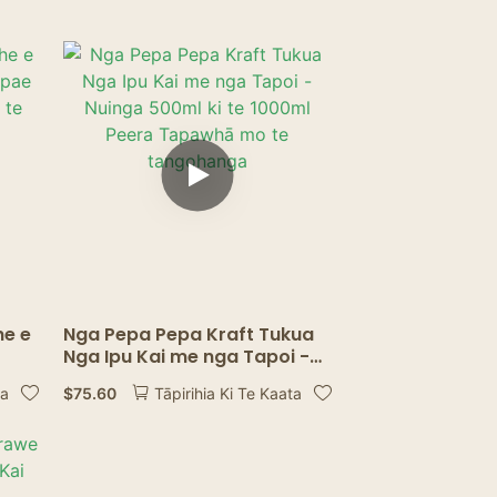
e e
Nga Pepa Pepa Kraft Tukua
Nga Ipu Kai me nga Tapoi -
Nuinga 500ml ki te 1000ml
$
75.60
ta
Tāpirihia Ki Te Kaata
e
Peera Tapawhā mo te
tangohanga