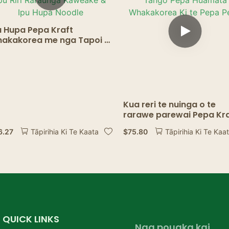
u Hupa Pepa Kraft
akakorea me nga Tapoi –
u Riri Raraunga Kaweake &
u Hupa Noodle
Kua reri te nuinga o te
rarawe parewai Pepa Kr
Bowl Kai Tango Pepa
6.27
$
75.80
Tāpirihia Ki Te Kaata
Tāpirihia Ki Te Kaa
Huamata Whakakorea Ki
Pepa Pepa
QUICK LINKS
Nga pouaka kai