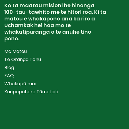
Ko ta maatau misioni he hinonga
100-tau-tawhito me te hitori roa. Ki ta
matou e whakapono ana ka riro a
Uchamkak hei hoa mo te
whakatipuranga o te anuhe tino
pono.
Mō Mātou
Te Oranga Tonu
Blog
FAQ
Whakapā mai
Kaupapahere Tūmataiti