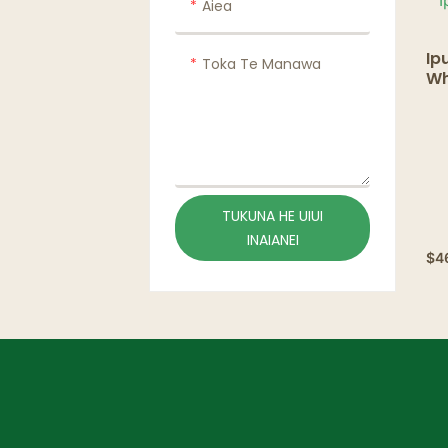
Aiea
Ip
Toka Te Manawa
Wh
Ip
Ip
TUKUNA HE UIUI
INAIANEI
$
4