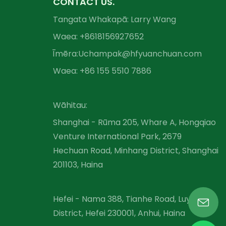
CONTACT US.
Tangata Whakapā: Larry Wang
Waea: +86
18156927652
Īmēra:
Uchampak@hfyuanchuan.com
Waea: +86 155 5510 7886
Wāhitau:
Shanghai - Rūma 205, Whare A, Hongqiao
Venture International Park, 2679
Hechuan Road, Minhang District, Shanghai
201103, Haina
Hefei - Nama 388, Tianhe Road, Luyang
District, Hefei 230001, Anhui, Haina