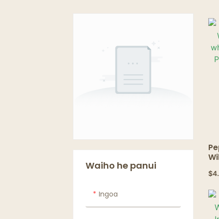
Pe
Wi
Waiho he panui
wh
$
4
Pe
Pe
Ingoa