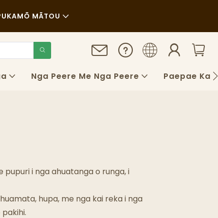
PUKA
MŌ MĀTOU
Ngā Pūrongo
Te Oranga Tonu
ga
Nga Peere Me Nga Peere
Paepae Kai 
Ngā Kēhi
FAQS
Blog
e pupuri i nga ahuatanga o runga, i
a, huamata, hupa, me nga kai reka i nga
 pakihi.