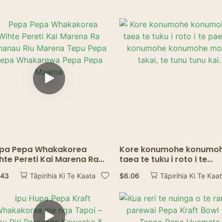
Ngā Wharekai Wairua
pa Pepa Whakakorea
Kore konumohe konumoh
hte Pereti Kai Marena Ra
taea te tuku i roto i te
anau Riu Marena Tepu
paepae konumohe
.43
$
6.06
Tāpirihia Ki Te Kaata
Tāpirihia Ki Te Kaa
pa Pepa Whakarewa Pepa
konumohe mo te takai, t
pa Maama
tunu tunu kai.