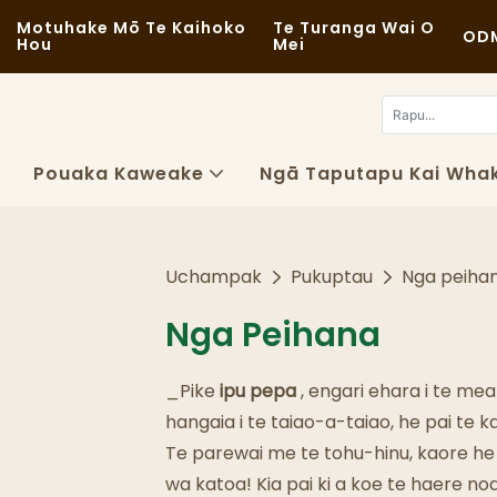
Motuhake Mō Te Kaihoko
Te Turanga Wai O
ODM
Hou
Mei
Pouaka Kaweake
Ngā Taputapu Kai Wha
Uchampak
Pukuptau
Nga peiha
Nga Peihana
_Pike
ipu pepa
, engari ehara i te me
hangaia i te taiao-a-taiao, he pai te 
Te parewai me te tohu-hinu, kaore he r
wa katoa! Kia pai ki a koe te haere noa 