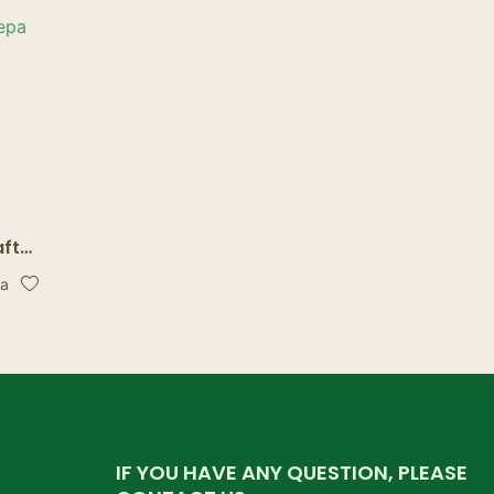
aft
ta
 te
IF YOU HAVE ANY QUESTION, PLEASE