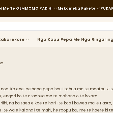
 Me Te OEM
MOMO PAKIHI
Mekameka Pūkete
PUKA
Kai Tere
Ngā Rauemi Mata
Tūao
Te Kawe Waka
kakorekore
Ngā Kapu Pepa Me Ngā Ringarin
Kai Pai
Tukanga
Ngā Wharekai Me Ngā Whare Kawhe
Hangarau
na
Paramanawa
Ngā Taraka Kai
a noa. Ko enei peihana pepa hou i tohua ma te maatau ki t
Whare Tunu Taro
kai, engari ko te ataahua me te mahana o te koiora.
iihi, na ka taea e koe te hari i te koa i kawea mai e Past
Pūnu Hinuhinu
i te wa e kai ana i te mahi, he roopu kai, me te haere ki te